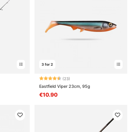
3 for 2
Arvio:
4.6 5:sta tähdestä
(23)
Eastfield Viper 23cm, 95g
€10.90