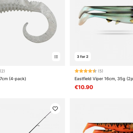
3 for 2
5.0 5:sta tähdestä
Arvio:
4.8 5:sta tähd
(2)
(5)
 7cm (4-pack)
Eastfield Viper 16cm, 35g (2
€10.90