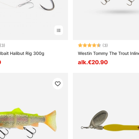
4.7 5:sta tähdestä
Arvio:
4.7 5:sta tähde
(3)
(3)
bait Halibut Rig 300g
Westin Tommy The Trout Inlin
0
alk.€20.90