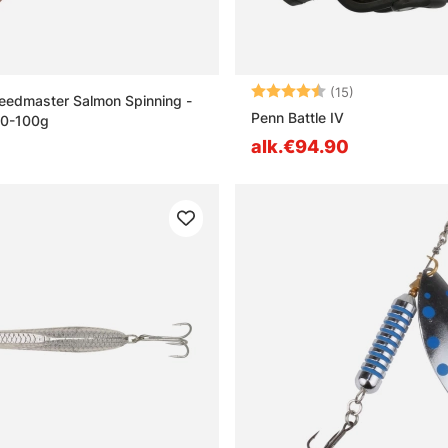
Arvio:
4.7 5:sta tähd
(15)
eedmaster Salmon Spinning -
Penn Battle IV
40-100g
alk.€94.90