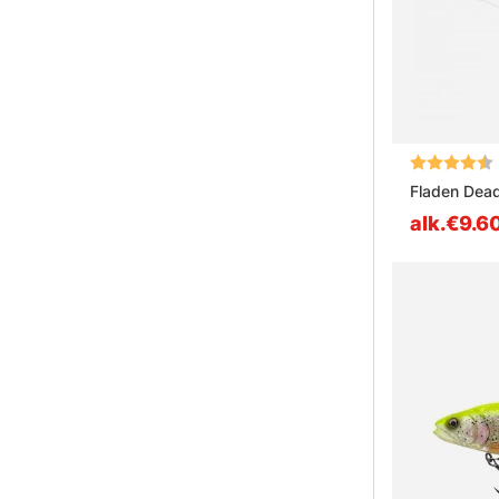
Arvio:
Fladen Dead
alk.€9.6