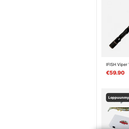
IFISH Vipe
€59.90
Loppuunmy