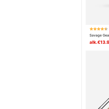
Arvio:
Savage Gear
alk.€13.