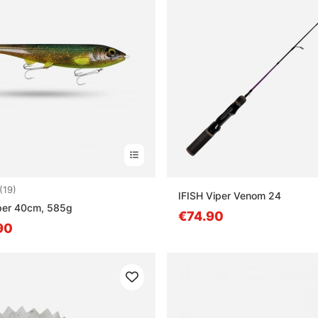
4.8 5:sta tähdestä
(19)
IFISH Viper Venom 24
iper 40cm, 585g
€74.90
90