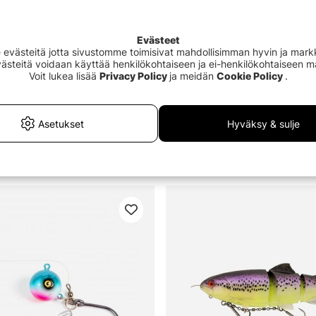
Evästeet
västeitä jotta sivustomme toimisivat mahdollisimman hyvin ja markki
Evästeitä voidaan käyttää henkilökohtaiseen ja ei-henkilökohtaiseen 
Voit lukea lisää
Privacy Policy
ja meidän
Cookie Policy
.
Asetukset
Hyväksy & sulje
wimbait Starterkit Combo
Darts Viber
alk.€6.90