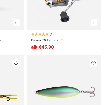
stä
Arvio:
4.4 5:sta tähdestä
(8)
e
Daiwa 20 Laguna LT
alk.€45.90