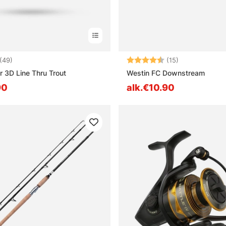
4.9 5:sta tähdestä
Arvio:
4.5 5:sta tähd
(49)
(15)
 3D Line Thru Trout
Westin FC Downstream
90
alk.€10.90