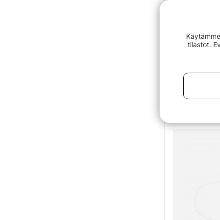
Käytämme e
tilastot. 
Eastfield S
€399