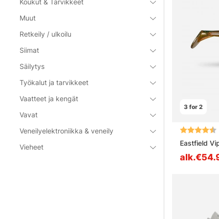
Koukut & Tarvikkeet
Muut
Retkeily / ulkoilu
Siimat
Säilytys
Työkalut ja tarvikkeet
Vaatteet ja kengät
3 for 2
Vavat
Arvio:
Veneilyelektroniikka & veneily
Eastfield V
Vieheet
alk.€54.