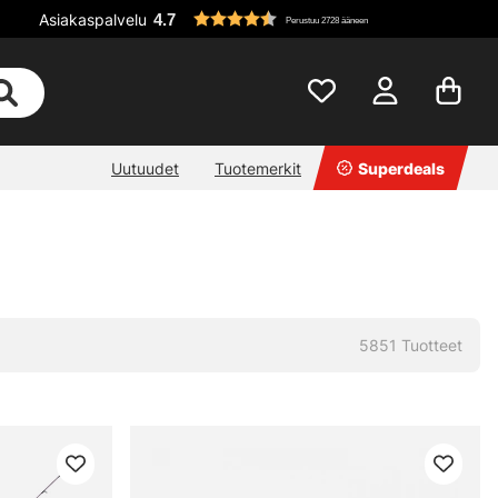
Asiakaspalvelu
4.7
Perustuu 2728 ääneen
Uutuudet
Tuotemerkit
Superdeals
5851
Tuotteet