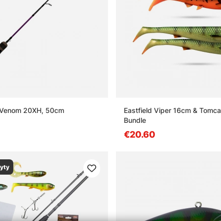
r Venom 20XH, 50cm
Eastfield Viper 16cm & Tomc
Bundle
€20.60
yty