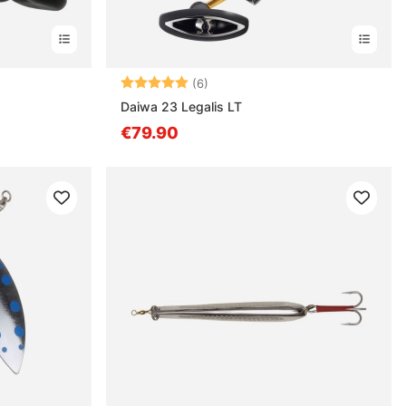
estä
Arvio:
5.0 5:sta tähdestä
(6)
Daiwa 23 Legalis LT
€79.90