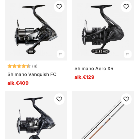
Arvio:
4.8 5:sta tähdestä
(9)
Shimano Aero XR
Shimano Vanquish FC
alk.€129
alk.€409