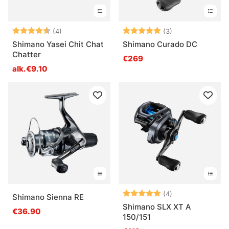
Arvio:
4.8 5:sta tähdestä
Arvio:
5.0 5:sta tähde
(4)
(3)
Shimano Yasei Chit Chat
Shimano Curado DC
Chatter
€269
alk.€9.10
Arvio:
5.0 5:sta tähde
(4)
Shimano Sienna RE
Shimano SLX XT A
€36.90
150/151