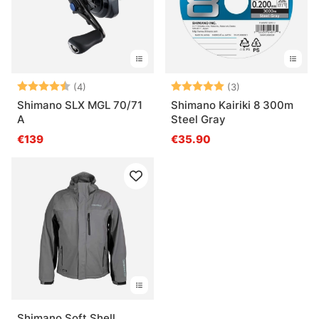
Arvio:
4.5 5:sta tähdestä
Arvio:
5.0 5:sta tähde
(4)
(3)
Shimano SLX MGL 70/71
Shimano Kairiki 8 300m
A
Steel Gray
€139
€35.90
Shimano Soft Shell