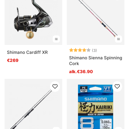
Arvio:
4.0 5:sta tähde
(3)
Shimano Cardiff XR
Shimano Sienna Spinning
€269
Cork
alk.€36.90