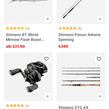
Arvio:
5.0 5:sta tähdestä
Arvio:
5.0 5:sta tähde
(3)
(5)
Shimano BT World
Shimano Poison Adrena
Minnow Flash Boost
Spinning
115mm 17g
alk.€21.90
€389
Arvio:
5.0 5:sta tähdestä
(2)
Shimano STC AX