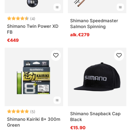
Arvio:
4.5 5:sta tähdestä
(4)
Shimano Speedmaster
Shimano Twin Power XD
Salmon Spinning
FB
alk.€279
€449
Arvio:
5.0 5:sta tähdestä
(5)
Shimano Snapback Cap
Shimano Kairiki 8+ 300m
Black
Green
€15.90