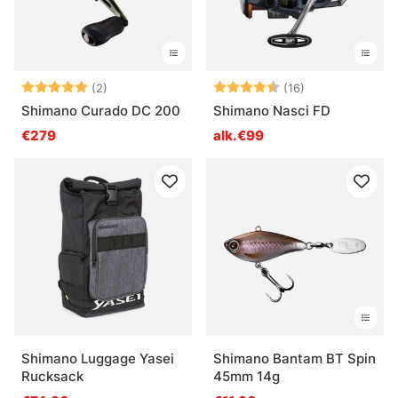
Arvio:
5.0 5:sta tähdestä
Arvio:
4.8 5:sta tähde
(2)
(16)
Shimano Curado DC 200
Shimano Nasci FD
€279
alk.€99
Shimano Luggage Yasei
Shimano Bantam BT Spin
Rucksack
45mm 14g