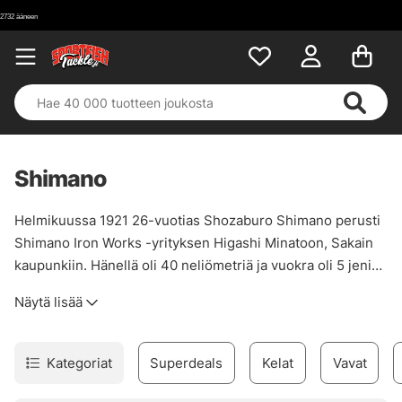
Shimano
Helmikuussa 1921 26-vuotias Shozaburo Shimano perusti
Shimano Iron Works -yrityksen Higashi Minatoon, Sakain
kaupunkiin. Hänellä oli 40 neliömetriä ja vuokra oli 5 jeniä
kuukaudessa. Hän oli jo päättänyt, että hän valmistaisi vain
Näytä lisää
vapaapyöriä, koska vapaapyörät olivat polkupyörän osa,
joka vaati eniten teknologiaa ja taitotietoa! Vuonna 1958
Shozaburo kuolee, ja hänen poikansa Shozo Shimano
Kategoriat
Superdeals
Kelat
Vavat
ryhtyy yrityksen toimitusjohtajaksi. 12 vuotta myöhemmin,
vuonna 1970, Shimano aloittaa kalastusosastonsa.