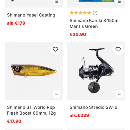
Arvio:
4.6 5:sta tähdes
(7)
Shimano Yasei Casting
Shimano Kairiki 8 150m
alk.€179
Mantis Green
€20.90
Shimano BT World Pop
Shimano Stradic SW-B
Flash Boost 69mm, 12g
alk.€239
€17.90