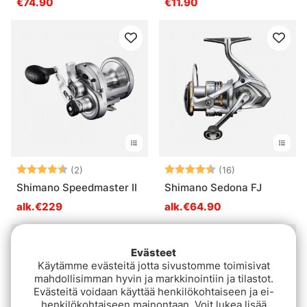
€74.90
€11.90
Arvio:
4.5 5:sta tähdestä
Arvio:
4.6 5:sta tähde
(2)
(16)
Shimano Speedmaster II
Shimano Sedona FJ
alk.€229
alk.€64.90
Evästeet
Käytämme evästeitä jotta sivustomme toimisivat
mahdollisimman hyvin ja markkinointiin ja tilastot.
Evästeitä voidaan käyttää henkilökohtaiseen ja ei-
henkilökohtaiseen mainontaan. Voit lukea lisää