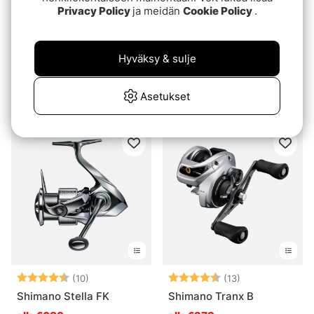
Privacy Policy
ja meidän
Cookie Policy
.
Hyväksy & sulje
Shimano Exsence
Shimano TX1 Banana &
Fortuna 75F 7,5cm 8g
Pineapple Boilies 1kg
Asetukset
€11.90
€8.20
Arvio:
4.6 5:sta tähdestä
Arvio:
4.9 5:sta tähde
(10)
(13)
Shimano Stella FK
Shimano Tranx B