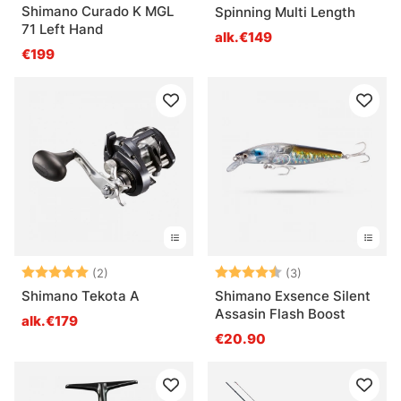
Shimano Curado K MGL
Spinning Multi Length
71 Left Hand
alk.€149
€199
Arvio:
5.0 5:sta tähdestä
Arvio:
4.3 5:sta tähde
(2)
(3)
Shimano Tekota A
Shimano Exsence Silent
Assasin Flash Boost
alk.€179
€20.90