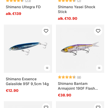
Arvio:
4.7 5:sta tähdestä
Arvio:
4.5 5:sta tähde
(23)
(2)
Shimano Ultegra FD
Shimano Yasei Shock
Stick
alk.€139
alk.€10.90
Arvio:
4.3 5:sta tähde
(8)
Shimano Exsence
Shimano Bantam
Galaslide 95F 9,5cm 14g
Armajoint 190F Flash
€12.90
Boost 190mm 53g
€38.90