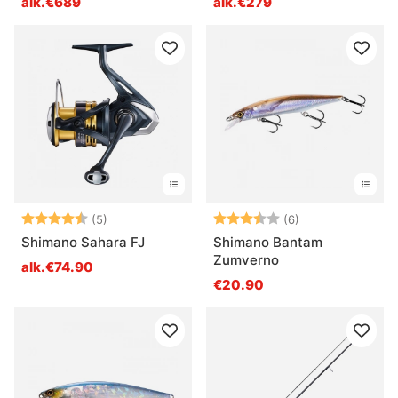
alk.€689
alk.€279
Arvio:
4.6 5:sta tähdestä
Arvio:
3.7 5:sta tähde
(5)
(6)
Shimano Sahara FJ
Shimano Bantam
Zumverno
alk.€74.90
€20.90