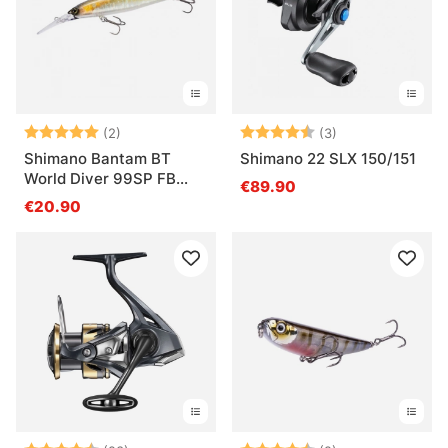
Arvio:
5.0 5:sta tähdestä
Arvio:
4.7 5:sta tähde
(2)
(3)
Shimano Bantam BT
Shimano 22 SLX 150/151
World Diver 99SP FB
€89.90
99mm 16g
€20.90