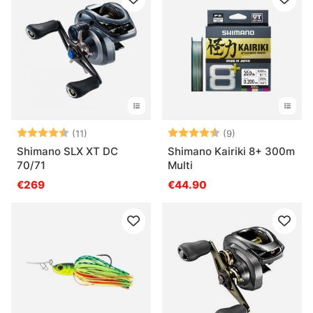
Arvio:
4.5 5:sta tähdestä
Arvio:
4.9 5:sta tähde
(11)
(9)
Shimano SLX XT DC
Shimano Kairiki 8+ 300m
70/71
Multi
€269
€44.90