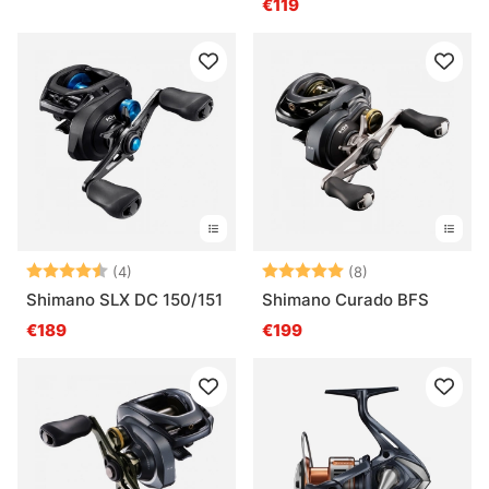
€119
Arvio:
4.8 5:sta tähdestä
Arvio:
5.0 5:sta tähde
(4)
(8)
Shimano SLX DC 150/151
Shimano Curado BFS
€189
€199