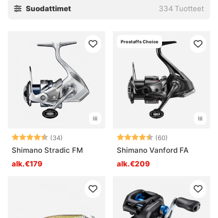
Suodattimet
334
Tuotteet
Prostaffs Choice
Arvio:
4.8 5:sta tähdestä
Arvio:
4.8 5:sta tähd
(34)
(60)
Shimano Stradic FM
Shimano Vanford FA
alk.€179
alk.€209