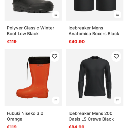
Polyver Classic Winter
Icebreaker Mens
Boot Low Black
Anatomica Boxers Black
€119
€40.90
Fubuki Niseko 3.0
Icebreaker Mens 200
Orange
Oasis LS Crewe Black
€119
€84.90