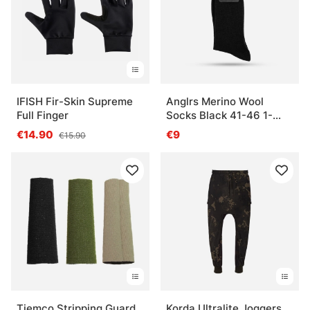
IFISH Fir-Skin Supreme
Anglrs Merino Wool
Full Finger
Socks Black 41-46 1-
pack
€14.90
€9
€15.90
Tiemco Stripping Guard
Korda Ultralite Joggers