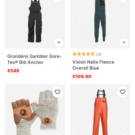
Arvio:
5.0 5:sta tähde
(2)
Grundéns Gambler Gore-
Vision Nalle Fleece
Tex® Bib Anchor
Overall Blue
€549
€109.90