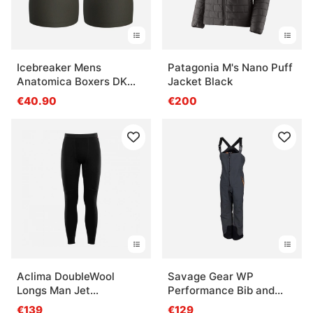
Icebreaker Mens
Patagonia M's Nano Puff
Anatomica Boxers DK
Jacket Black
Loden
€40.90
€200
Aclima DoubleWool
Savage Gear WP
Longs Man Jet
Performance Bib and
Black/Marengo
Brace Gunmetal
€139
€129