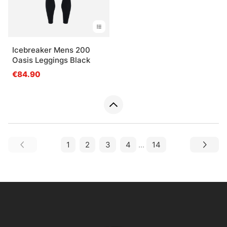
Icebreaker Mens 200
Oasis Leggings Black
€84.90
1
2
3
4
...
14