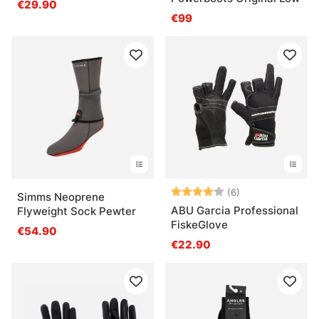
€29.90
€99
Arvio:
4.0 5:sta tähde
(6)
Simms Neoprene
ABU Garcia Professional
Flyweight Sock Pewter
FiskeGlove
€54.90
€22.90