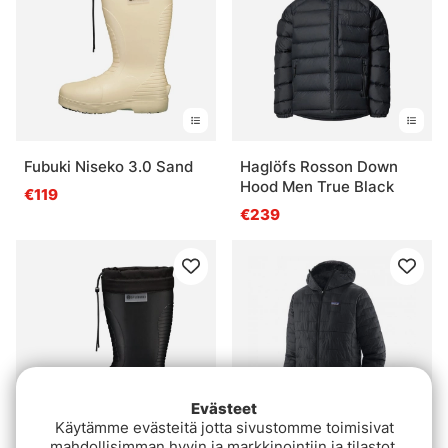
Fubuki Niseko 3.0 Sand
Haglöfs Rosson Down
Hood Men True Black
€119
€239
Evästeet
Käytämme evästeitä jotta sivustomme toimisivat
mahdollisimman hyvin ja markkinointiin ja tilastot.