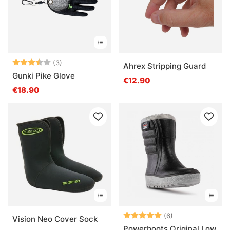
Arvio:
3.3 5:sta tähdestä
(3)
Ahrex Stripping Guard
Gunki Pike Glove
€12.90
€18.90
Arvio:
5.0 5:sta tähde
(6)
Vision Neo Cover Sock
Powerboots Original Low