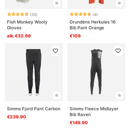
Arvio:
4.6 5:sta tähdestä
Arvio:
4.8 5:sta tähde
(33)
(4)
Fish Monkey Wooly
Grundéns Herkules 16
Gloves
Bib Pant Orange
alk.€32.99
€109
Simms Fjord Pant Carbon
Simms Fleece Midlayer
Bib Raven
€239.90
€149.90