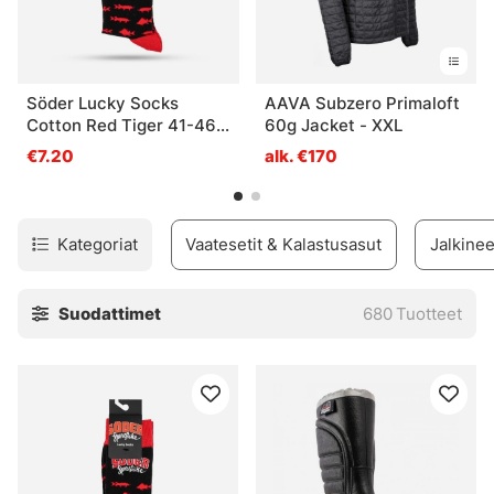
Söder Lucky Socks
AAVA Subzero Primaloft
Cotton Red Tiger 41-46
60g Jacket - XXL
1-pack
€7.20
alk. €170
Kategoriat
Vaatesetit & Kalastusasut
Jalkinee
Suodattimet
680
Tuotteet