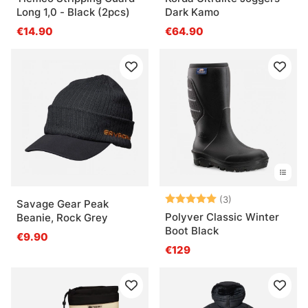
Long 1,0 - Black (2pcs)
Dark Kamo
€14.90
€64.90
Arvio:
5.0 5:sta tähde
(3)
Savage Gear Peak
Polyver Classic Winter
Beanie, Rock Grey
Boot Black
€9.90
€129