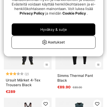
Arvio:
5.0 5:sta tähdestä
(2)
Patagonia M's Micro Puff
Evästeitä voidaan käyttää henkilökohtaiseen ja ei-
Fubuki Niseko 3.0 Black
henkilökohtaiseen mainontaan. Voit lukea lisää
Hoody BLK
Privacy Policy
ja meidän
Cookie Policy
.
€119
€300
Hyväksy & sulje
Asetukset
Arvio:
3.0 5:sta tähdestä
(2)
Simms Thermal Pant
Ursuit Märket 4-Tex
Black
Trousers Black
€89.90
€89.90
€289