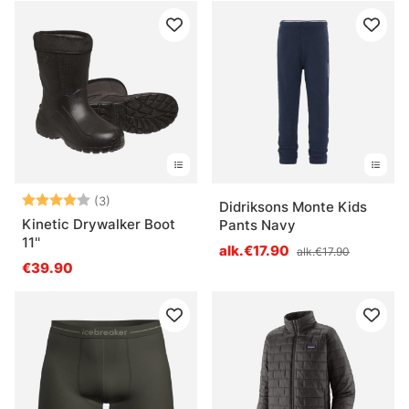
Arvio:
4.0 5:sta tähdestä
(3)
Didriksons Monte Kids
Kinetic Drywalker Boot
Pants Navy
11''
alk.€17.90
alk.€17.90
€39.90