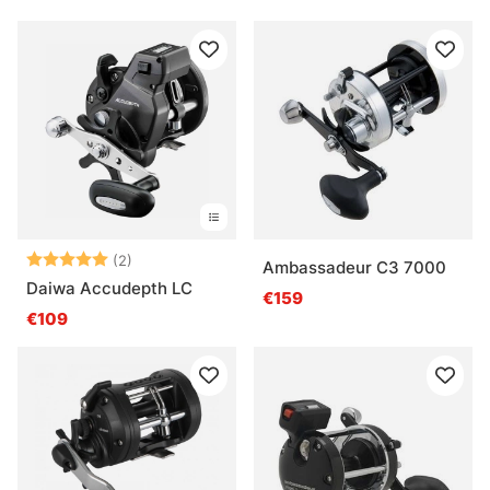
Arvio:
5.0 5:sta tähdestä
(2)
Ambassadeur C3 7000
Daiwa Accudepth LC
€159
€109