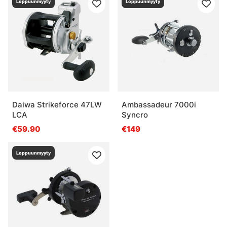
Loppuunmyyty
Loppuunmyyty
Daiwa Strikeforce 47LW
Ambassadeur 7000i
LCA
Syncro
€59.90
€149
Loppuunmyyty