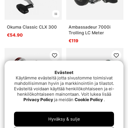
Okuma Classic CLX 300
Ambassadeur 7000i
Trolling LC Meter
€54.90
€119
Evästeet
Käytämme evästeitä jotta sivustomme toimisivat
mahdollisimman hyvin ja markkinointiin ja tilastot.
Evästeitä voidaan käyttää henkilökohtaiseen ja ei-
henkilökohtaiseen mainontaan. Voit lukea lisää
Privacy Policy
ja meidän
Cookie Policy
.
Hurricane 40 leftvevad
Hurricane 40
högervevad
Hyväksy & sulje
€64.90
€64.90