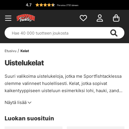
Perustuu 2732 ääneen
Etusivu
Kelat
Uistelukelat
Suuri valikoima uistelukeloja, jotka me Sportfishtacklessa
olemme valinneet huolellisesti. Kelat, jotka sopivat
kaikentyyppiseen uisteluun esimerkiksi lohi, hauki, zander
jne.
Näytä lisää
Luokan suosituin