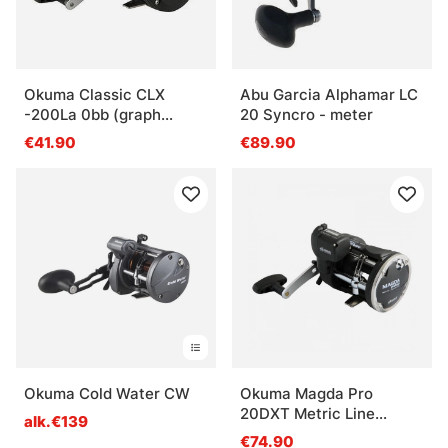
Okuma Classic CLX
Abu Garcia Alphamar LC
-200La 0bb (graph
20 Syncro - meter
spool)
€41.90
€89.90
Okuma Cold Water CW
Okuma Magda Pro
20DXT Metric Line
alk.€139
Counter RH Troll 5.1:1
€74.90