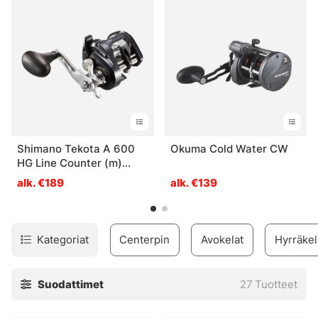
Shimano Tekota A 600
Okuma Cold Water CW
HG Line Counter (m)
Right
alk. €189
alk. €139
Kategoriat
Centerpin
Avokelat
Hyrräkel
Suodattimet
27
Tuotteet