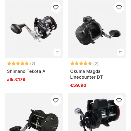
Arvio:
5.0 5:sta tähdestä
Arvio:
4.5 5:sta tähde
(2)
(2)
Shimano Tekota A
Okuma Magda
Linecounter DT
alk.€179
€59.90