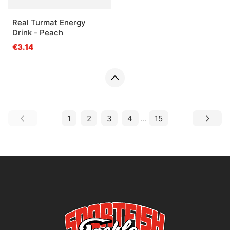
Real Turmat Energy
Drink - Peach
€3.14
1
2
3
4
...
15