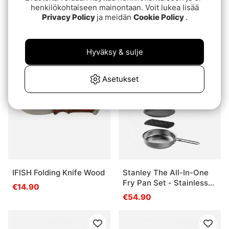
henkilökohtaiseen mainontaan. Voit lukea lisää
Privacy Policy
ja meidän
Cookie Policy
.
Yeti Rambler 16 Oz
IFISH Folding Knife
HotShot Bottle 2.0 -
Darkwood
Black
€39.90
€14.90
Hyväksy & sulje
Asetukset
IFISH Folding Knife Wood
Stanley The All-In-One
Fry Pan Set - Stainless
€14.90
Steel
€54.90