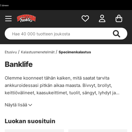
Etusivu
Kalastusmenetelmät
Specimenkalastus
Banklife
Olemme koonneet tähän kaiken, mitä saatat tarvita
ankkuroidessasi pitkän aikaa maasta. Bivvyt, brollyt,
keittiövälineet, kaasukeittimet, tuolit, sängyt, lyhdyt ja
paljon muuta, mitä saatat tarvita pitkän kalastusmatkan
Näytä lisää
aikana. Olemme päättäneet kutsua sitä nimellä Banklife,
lyhyesti sanottuna ''elämä rannalla''.
Luokan suosituin