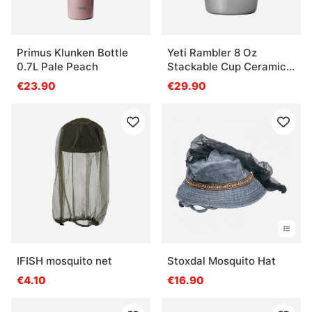
Primus Klunken Bottle
Yeti Rambler 8 Oz
0.7L Pale Peach
Stackable Cup Ceramic -
Stainless Steel
€23.90
€29.90
IFISH mosquito net
Stoxdal Mosquito Hat
€4.10
€16.90