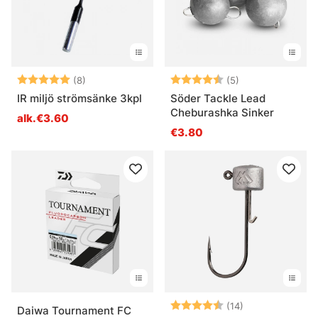
Arvio:
5.0 5:sta tähdestä
Arvio:
4.6 5:sta tähde
(8)
(5)
IR miljö strömsänke 3kpl
Söder Tackle Lead
Cheburashka Sinker
alk.€3.60
€3.80
Arvio:
4.6 5:sta tähde
(14)
Daiwa Tournament FC