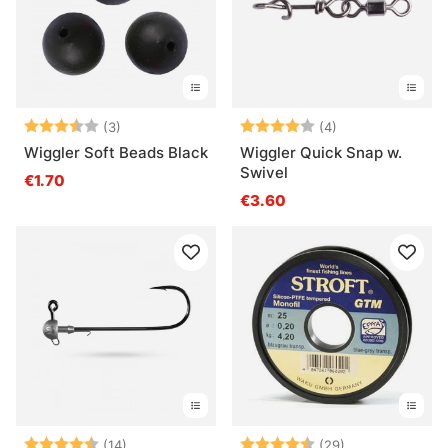
Arvio:
3.3 5:sta tähdestä
Arvio:
4.0 5:sta tähde
(3)
(4)
Wiggler Soft Beads Black
Wiggler Quick Snap w.
Swivel
€1.70
€3.60
Arvio:
4.7 5:sta tähdestä
Arvio:
4.1 5:sta tähde
(14)
(29)