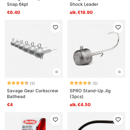
Snap 6kpl
Shock Leader
€6.40
alk.€19.90
Arvio:
4.6 5:sta tähdestä
Arvio:
4.4 5:sta tähde
(5)
(5)
Savage Gear Corkscrew
SPRO Stand-Up Jig
Ballhead
(3pcs)
€4
alk.€4.50