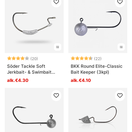
Arvio:
4.0 5:sta tähdestä
Arvio:
4.8 5:sta tähd
(20)
(22)
Söder Tackle Soft
BKK Round Elite-Classic
Jerkbait- & Swimbait
Bait Keeper (3kpl)
Hook
alk.€4.30
alk.€4.10