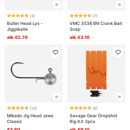
Arvio:
5.0 5:sta tähdestä
Arvio:
4.9 5:sta tähdes
(3)
(7)
Bullet Head Lys -
VMC 3538 BN Crank Bait
Jiggskalle
Snap
alk.€2.70
alk.€3.10
Arvio:
4.9 5:sta tähdestä
Arvio:
4.2 5:sta tähde
(13)
(6)
Mikado Jig Head Jaws
Savage Gear Dropshot
Classic
Rig Kit 3pcs
€3.60
alk.€9.10