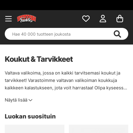
Koukut & Tarvikkeet
Valtava valikoima, jossa on kaikki tarvitsemasi koukut ja
tarvikkeet! Varastoimme valtavan valikoiman koukkuja
kaikkeen kalastukseen, jota voit harrastaa! Olipa kyseessä
onkiminen, spinning, perhonsidonta, yksittäinen koukku tai
Näytä lisää
kolmoiskoukku, löydät sen tästä kategoriasta!
Luokan suosituin
Täältä löydät myös tarvikkeita kalastuspainojen, vaijerien,
pistimien, kalastustarvikkeiden ja lähes kaiken muun
tarvitsemasi muodossa. Täydellinen kategoria täydellistä