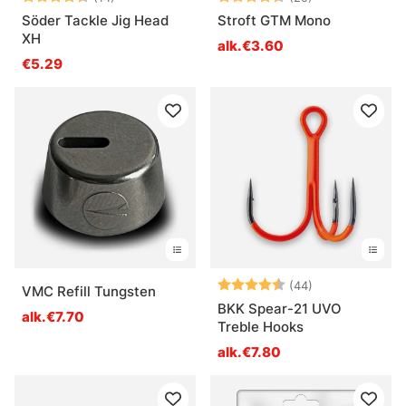
Söder Tackle Jig Head
Stroft GTM Mono
XH
alk.€3.60
€5.29
Arvio:
4.6 5:sta tähd
(44)
VMC Refill Tungsten
BKK Spear-21 UVO
alk.€7.70
Treble Hooks
alk.€7.80