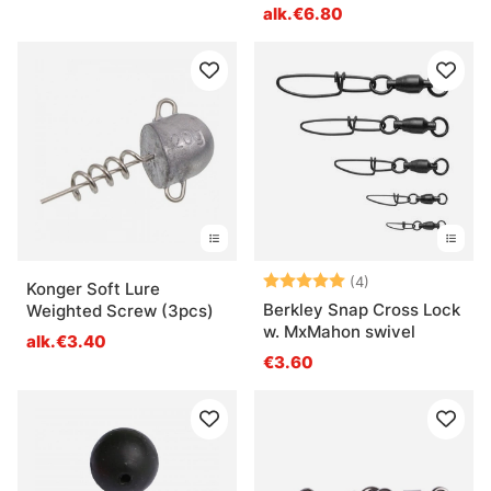
alk.€6.80
Arvio:
5.0 5:sta tähde
(4)
Konger Soft Lure
Berkley Snap Cross Lock
Weighted Screw (3pcs)
w. MxMahon swivel
alk.€3.40
€3.60