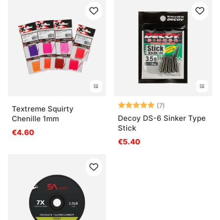
Arvio:
5.0 5:sta tähdes
(7)
Textreme Squirty
Decoy DS-6 Sinker Type
Chenille 1mm
Stick
€4.60
€5.40