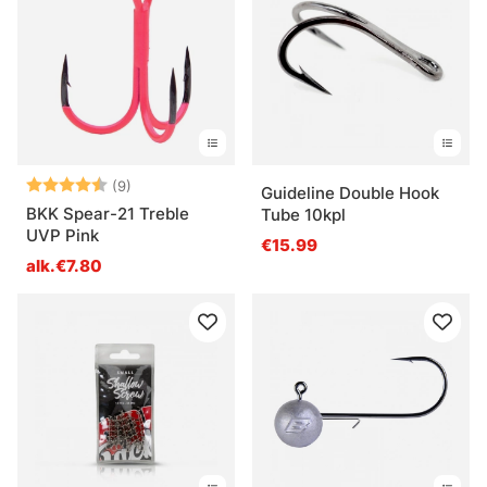
Arvio:
4.8 5:sta tähdestä
(9)
Guideline Double Hook
BKK Spear-21 Treble
Tube 10kpl
UVP Pink
€15.99
alk.€7.80