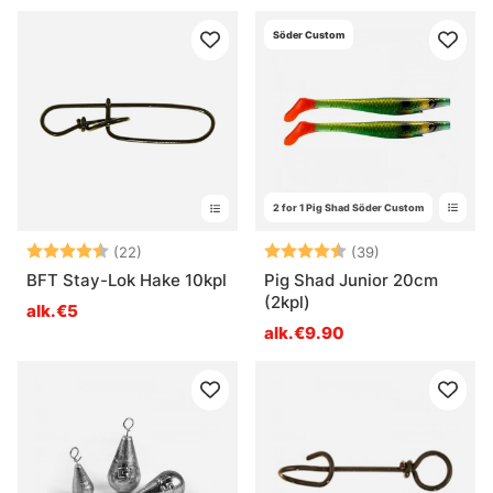
Söder Custom
2 for 1 Pig Shad Söder Custom
Arvio:
4.9 5:sta tähdestä
Arvio:
4.7 5:sta tähd
(22)
(39)
BFT Stay-Lok Hake 10kpl
Pig Shad Junior 20cm
(2kpl)
alk.€5
alk.€9.90