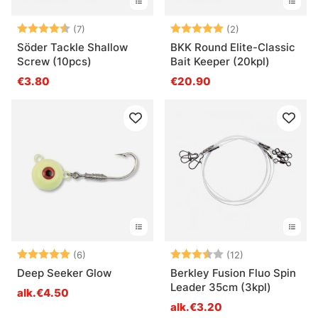
Arvio:
4.3 5:sta tähdestä
Arvio:
5.0 5:sta tähde
(7)
(2)
Söder Tackle Shallow
BKK Round Elite-Classic
Screw (10pcs)
Bait Keeper (20kpl)
€3.80
€20.90
Arvio:
5.0 5:sta tähdestä
Arvio:
3.3 5:sta tähd
(6)
(12)
Deep Seeker Glow
Berkley Fusion Fluo Spin
Leader 35cm (3kpl)
alk.€4.50
alk.€3.20