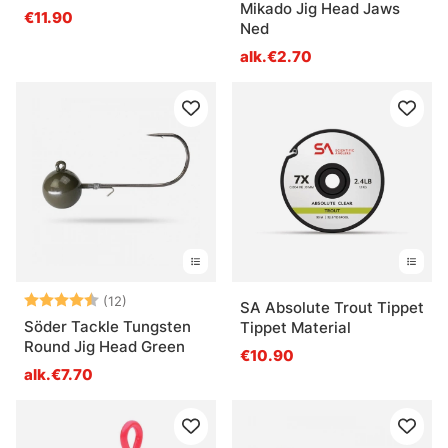
Mikado Jig Head Jaws
€11.90
Ned
alk.€2.70
Arvio:
4.2 5:sta tähdestä
(12)
SA Absolute Trout Tippet
Söder Tackle Tungsten
Tippet Material
Round Jig Head Green
€10.90
alk.€7.70