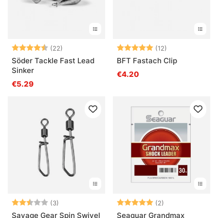
Arvio:
4.7 5:sta tähdestä
Arvio:
5.0 5:sta tähde
(22)
(12)
Söder Tackle Fast Lead
BFT Fastach Clip
Sinker
€4.20
€5.29
Arvio:
2.3 5:sta tähdestä
Arvio:
5.0 5:sta tähde
(3)
(2)
Savage Gear Spin Swivel
Seaguar Grandmax