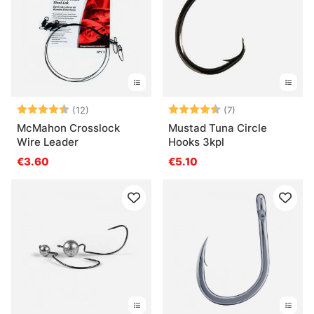
Arvio:
4.8 5:sta tähdestä
Arvio:
4.6 5:sta tähdes
(12)
(7)
McMahon Crosslock
Mustad Tuna Circle
Wire Leader
Hooks 3kpl
€3.60
€5.10