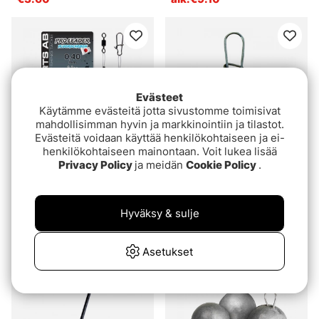
Evästeet
Käytämme evästeitä jotta sivustomme toimisivat
mahdollisimman hyvin ja markkinointiin ja tilastot.
Evästeitä voidaan käyttää henkilökohtaiseen ja ei-
henkilökohtaiseen mainontaan. Voit lukea lisää
Privacy Policy
ja meidän
Cookie Policy
.
Arvio:
4.3 5:sta tähdestä
Arvio:
4.1 5:sta tähdes
(19)
(9)
Darts Pro Tafs
Svartzonker Duo Lock
Fluorcarbon
Swivels
Hyväksy & sulje
€6
alk.€3.20
Asetukset