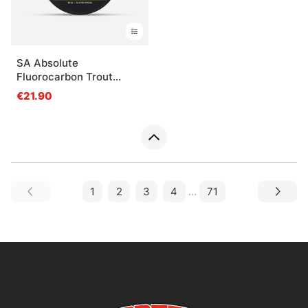
SA Absolute
Fluorocarbon Trout
Tippet Material
€21.90
1
2
3
4
...
71