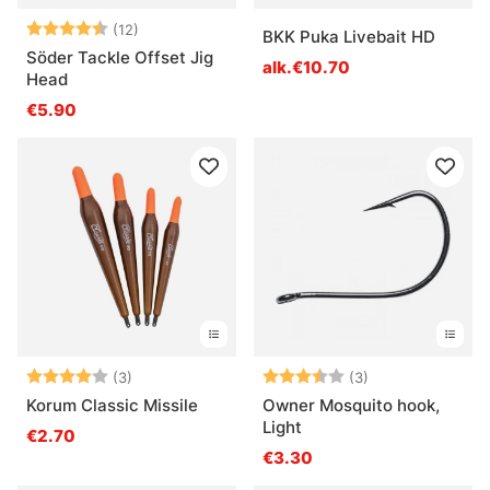
Arvio:
4.4 5:sta tähdestä
(12)
BKK Puka Livebait HD
Söder Tackle Offset Jig
alk.€10.70
Head
€5.90
Arvio:
4.0 5:sta tähdestä
Arvio:
3.7 5:sta tähde
(3)
(3)
Korum Classic Missile
Owner Mosquito hook,
Light
€2.70
€3.30