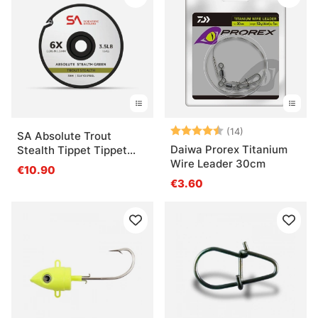
Arvio:
4.5 5:sta tähde
(14)
SA Absolute Trout
Daiwa Prorex Titanium
Stealth Tippet Tippet
Wire Leader 30cm
Material
€10.90
€3.60