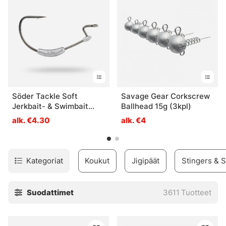
kalastuskokemusta varten!
Söder Tackle Soft
Savage Gear Corkscrew
Jerkbait- & Swimbait
Ballhead 15g (3kpl)
Hook (3-pack) - 5/0 3,5g
alk. €4.30
alk. €4
Kategoriat
Koukut
Jigipäät
Stingers & S
Suodattimet
3611
Tuotteet