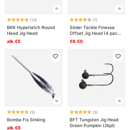
Arvio:
4.8 5:sta tähdestä
Arvio:
3.6 5:sta tähdes
(13)
(7)
BKK Hyperlatch Round
Söder Tackle Finesse
Head Jig Head
Offset Jig Head (4 pack)
1/0
alk.€5
€6.50
Arvio:
4.2 5:sta tähdestä
Arvio:
4.7 5:sta tähde
(5)
(3)
Bomba Fix Sinking
BFT Tungsten Jig Head
Green Pumpkin (2kpl)
alk.€6