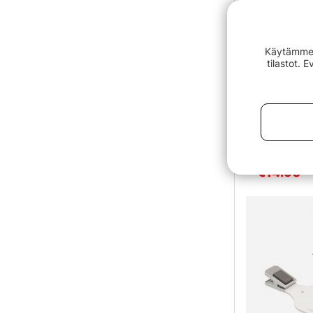
Käytämme e
tilastot. 
IFISH Foldi
€14.90