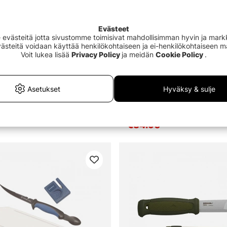
Evästeet
västeitä jotta sivustomme toimisivat mahdollisimman hyvin ja markki
Evästeitä voidaan käyttää henkilökohtaiseen ja ei-henkilökohtaiseen 
Voit lukea lisää
Privacy Policy
ja meidän
Cookie Policy
.
Asetukset
Hyväksy & sulje
ng Knife Wood
IFISH Wilderness Axe 36cm 
€34.90