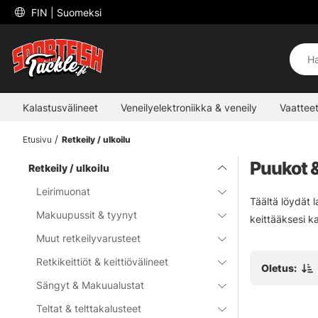
 FIN 
| Suomeksi
Kalastusvälineet
Veneilyelektroniikka & veneily
Vaatteet
Etusivu
Retkeily / ulkoilu
Puukot &
Retkeily / ulkoilu
Leirimuonat
Täältä löydät l
Makuupussit & tyynyt
keittääksesi ka
Muut retkeilyvarusteet
Retkikeittiöt & keittiövälineet
Oletus:
Sängyt & Makuualustat
Teltat & telttakalusteet