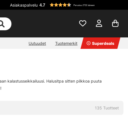
Asiakaspalvelu
4.7
Perustuu 2732 ääneen
Uutuudet
Tuotemerkit
Superdeals
vaan kalastusseikkailuusi. Halusitpa sitten pilkkoa puuta
!
135
Tuotteet