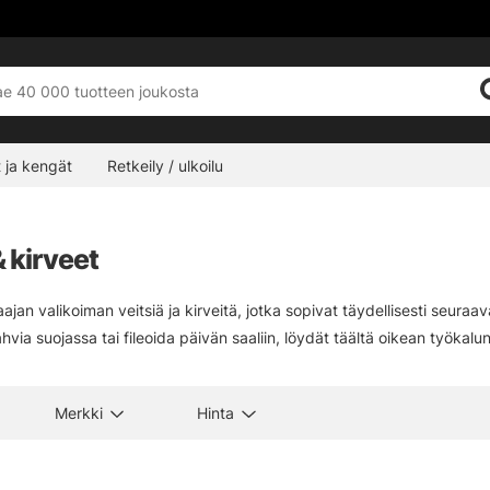
 ja kengät
Retkeily / ulkoilu
 kirveet
aajan valikoiman veitsiä ja kirveitä, jotka sopivat täydellisesti seuraa
hvia suojassa tai fileoida päivän saaliin, löydät täältä oikean työkalun
Merkki
Hinta