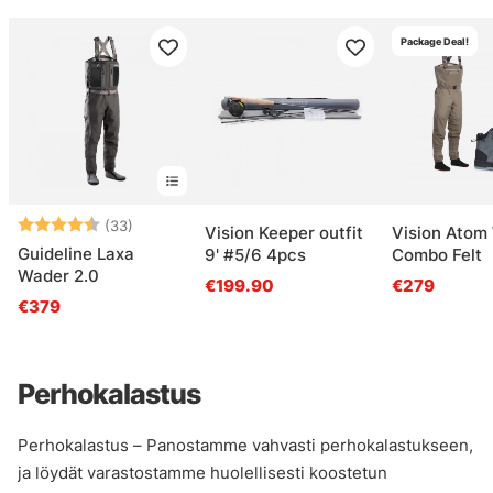
Package Deal!
Arvio:
4.6 5:sta tähdestä
(33)
Vision Keeper outfit
Vision Atom
Guideline Laxa
9' #5/6 4pcs
Combo Felt
Wader 2.0
€199.90
€279
€379
Perhokalastus
Perhokalastus – Panostamme vahvasti perhokalastukseen,
ja löydät varastostamme huolellisesti koostetun