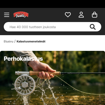
Etusivu
Kalastusmenetelmät
Perhokalastus