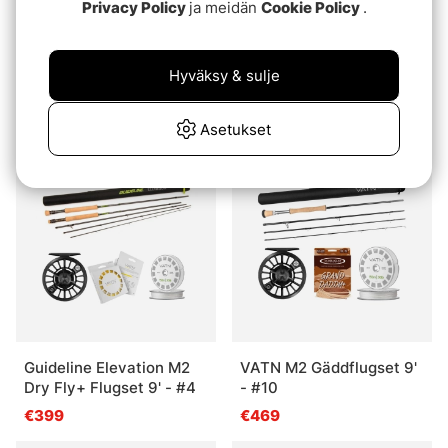
Privacy Policy
ja meidän
Cookie Policy
.
Guideline Elevation M2
Guideline Elevation M2
Hyväksy & sulje
Dry Fly+ Flugset 9' - #6
Dry Fly+ Flugset 9' - #5
€399
€399
Asetukset
Package Deal!
Package Deal!
Guideline Elevation M2
VATN M2 Gäddflugset 9'
Dry Fly+ Flugset 9' - #4
- #10
€399
€469