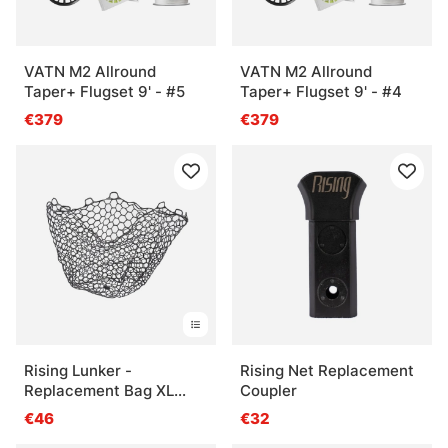
VATN M2 Allround
VATN M2 Allround
Taper+ Flugset 9' - #5
Taper+ Flugset 9' - #4
€379
€379
Rising Lunker -
Rising Net Replacement
Replacement Bag XL
Coupler
56cm deep
€46
€32