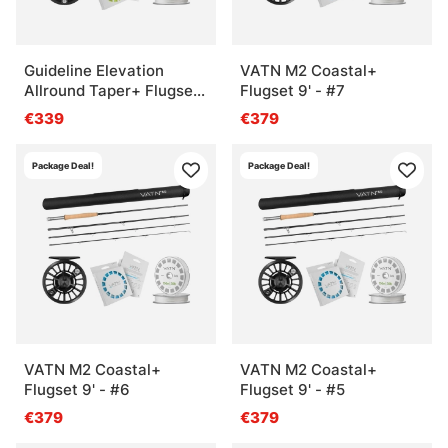
Guideline Elevation
VATN M2 Coastal+
Allround Taper+ Flugset
Flugset 9' - #7
- #4
€339
€379
Package Deal!
Package Deal!
VATN M2 Coastal+
VATN M2 Coastal+
Flugset 9' - #6
Flugset 9' - #5
€379
€379