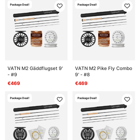
Package Deal!
Package Deal!
VATN M2 Gäddflugset 9'
VATN M2 Pike Fly Combo
- #9
9' - #8
€469
€469
Package Deal!
Package Deal!