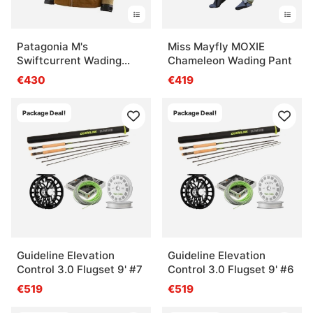
Patagonia M's
Miss Mayfly MOXIE
Swiftcurrent Wading
Chameleon Wading Pant
Jacket WLFB
€430
€419
Package Deal!
Package Deal!
Guideline Elevation
Guideline Elevation
Control 3.0 Flugset 9' #7
Control 3.0 Flugset 9' #6
€519
€519