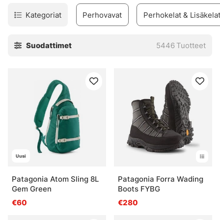
Kategoriat
Perhovavat
Perhokelat & Lisäkela
Suodattimet
5446
Tuotteet
Uusi
Patagonia Atom Sling 8L
Patagonia Forra Wading
Gem Green
Boots FYBG
€60
€280