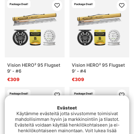
Package Deal!
Package Deal!
Vision HERO² 95 Flugset
Vision HERO² 95 Flugset
9' - #6
9' - #4
€309
€309
Package Deal!
Package Deal!
Evästeet
Käytämme evästeitä jotta sivustomme toimisivat
mahdollisimman hyvin ja markkinointiin ja tilastot.
Evästeitä voidaan käyttää henkilökohtaiseen ja ei-
henkilökohtaiseen mainontaan. Voit lukea lisää