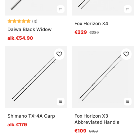
Arvio:
5.0 5:sta tähdestä
(3)
Fox Horizon X4
Daiwa Black Widow
€229
€239
alk.€54.90
Shimano TX-4A Carp
Fox Horizon X3
Abbreviated Handle
alk.€179
€109
€109