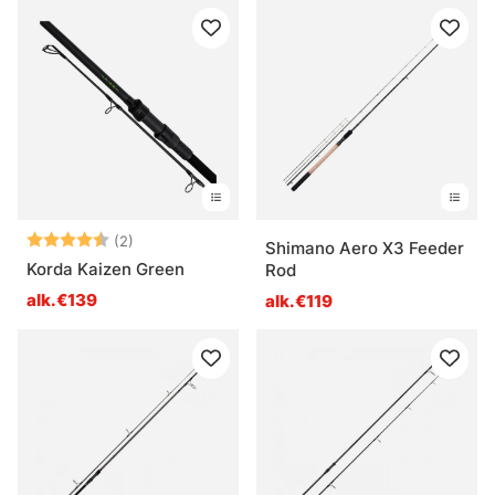
Arvio:
4.5 5:sta tähdestä
(2)
Shimano Aero X3 Feeder
Korda Kaizen Green
Rod
alk.€139
alk.€119