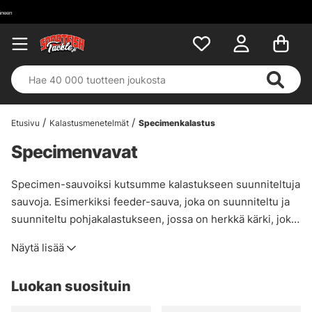
Etusivu
Kalastusmenetelmät
Specimenkalastus
Specimenvavat
Specimen-sauvoiksi kutsumme kalastukseen suunniteltuja
sauvoja. Esimerkiksi feeder-sauva, joka on suunniteltu ja
suunniteltu pohjakalastukseen, jossa on herkkä kärki, joka
näkee pienimmänkin liikkeen. Erikoisvavat toimivat samalla
Näytä lisää
tavalla kuin feeder-sauva, mutta niissä on usein useampi
kärki, jotta voit valita, kuinka herkän kärjen haluat, tai jos
Luokan suosituin
haluat käyttää sitä uittokalastukseen, siinä on myös
adventtikärki, joka on hieman jäykempi ja toimii hyvin