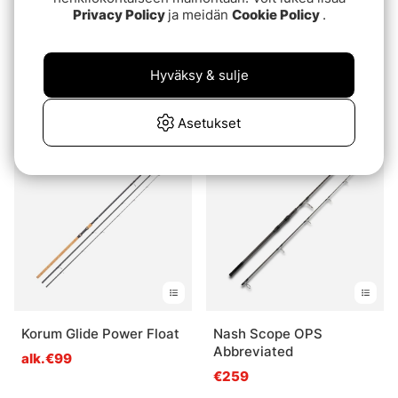
Privacy Policy
ja meidän
Cookie Policy
.
Sonik Xtractor+
Mikado Intro Carp II
Hyväksy & sulje
Specialist Float 10' 1.25lb
€44.90
€74.90
Asetukset
Korum Glide Power Float
Nash Scope OPS
Abbreviated
alk.€99
€259