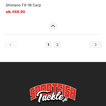
Shimano TX-1B Carp
alk.€69.90
1
2