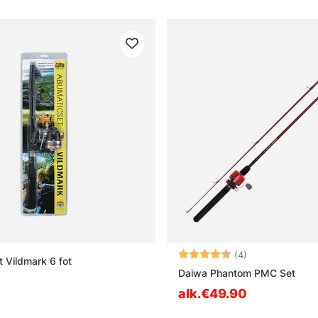
Arvio:
4.8 5:sta tähd
(4)
 Vildmark 6 fot
Daiwa Phantom PMC Set
alk.€49.90