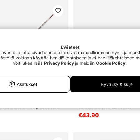
Evästeet
västeitä jotta sivustomme toimisivat mahdollisimman hyvin ja markki
Evästeitä voidaan käyttää henkilökohtaiseen ja ei-henkilökohtaiseen 
Voit lukea lisää
Privacy Policy
ja meidän
Cookie Policy
.
Asetukset
Hyväksy & sulje
ombo 56 M 10-30g Baitcaster
Abumaticset Junior 5ft6in
€43.90