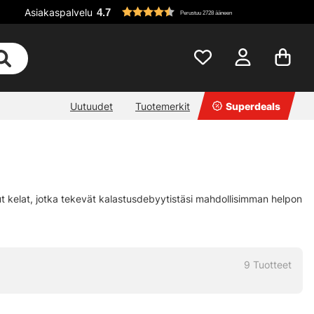
Asiakaspalvelu
4.7
Perustuu 2728 ääneen
Uutuudet
Tuotemerkit
Superdeals
idut kelat, jotka tekevät kalastusdebyytistäsi mahdollisimman helpon
9
Tuotteet