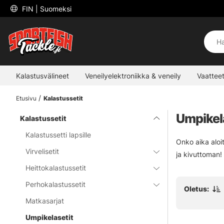
 FIN 
| Suomeksi
Kalastusvälineet
Veneilyelektroniikka & veneily
Vaatteet
Etusivu
Kalastussetit
Umpikel
Kalastussetit
Kalastussetti lapsille
Onko aika aloi
Virvelisetit
ja kivuttoman!
Heittokalastussetit
Perhokalastussetit
Oletus:
Matkasarjat
Umpikelasetit