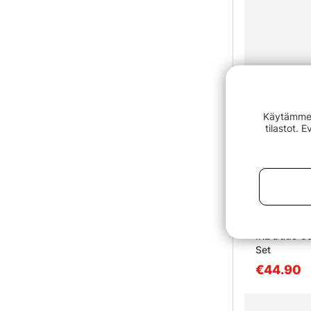
Käytämme e
tilastot. 
IKE Dude C
Set
€44.90