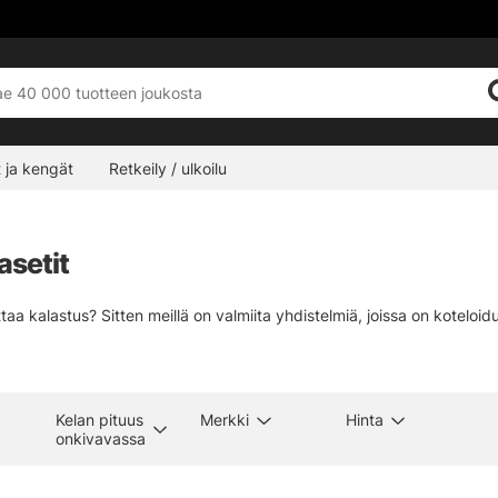
 ja kengät
Retkeily / ulkoilu
asetit
ttaa kalastus? Sitten meillä on valmiita yhdistelmiä, joissa on kotelo
Kelan pituus
Merkki
Hinta
onkivavassa