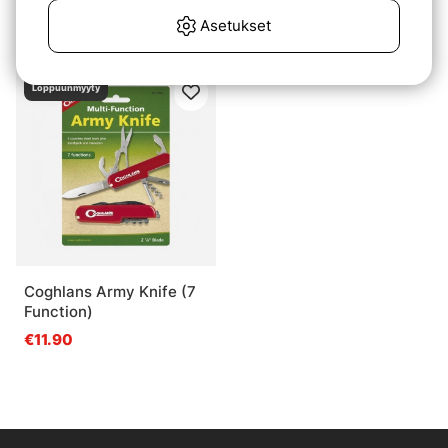
Set - Big
Set - Small
Asetukset
€10.90
€8.30
Loppuunmyyty
Coghlans Army Knife (7
Function)
€11.90