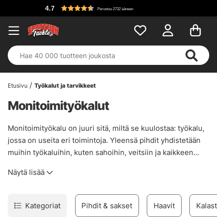
4.7
Perustuu 2732 ääneen
Etusivu
Työkalut ja tarvikkeet
Monitoimityökalut
Monitoimityökalu on juuri sitä, miltä se kuulostaa: työkalu,
jossa on useita eri toimintoja. Yleensä pihdit yhdistetään
muihin työkaluihin, kuten sahoihin, veitsiin ja kaikkeen
muuhun, mitä saatat tarvita kalastusmatkoilla, pieneen
Näytä lisää
pakettiin, joka sinun pitäisi aina pitää laukussasi!
Kategoriat
Pihdit & sakset
Haavit
Kalast