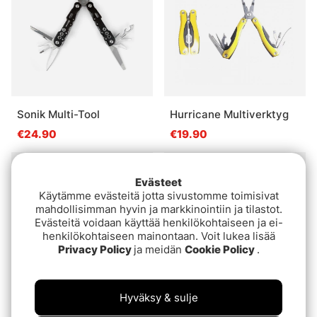
Sonik Multi-Tool
Hurricane Multiverktyg
€24.90
€19.90
Loppuunmyyty
Evästeet
Käytämme evästeitä jotta sivustomme toimisivat
mahdollisimman hyvin ja markkinointiin ja tilastot.
Evästeitä voidaan käyttää henkilökohtaiseen ja ei-
henkilökohtaiseen mainontaan. Voit lukea lisää
Privacy Policy
ja meidän
Cookie Policy
.
Hyväksy & sulje
Konger Cutlery Folding
Konger Cutlery Folding