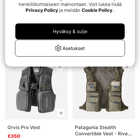
henkilökohtaiseen mainontaan. Voit lukea lisää
Privacy Policy
ja meidän
Cookie Policy
.
Hyväksy & sulje
Orvis Clearwater Mesh
Fishpond Flint Hills Vest
Vest
- Gravel
Asetukset
€239
€119.95
Orvis Pro Vest
Patagonia Stealth
Convertible Vest - River
€350
Rock Green