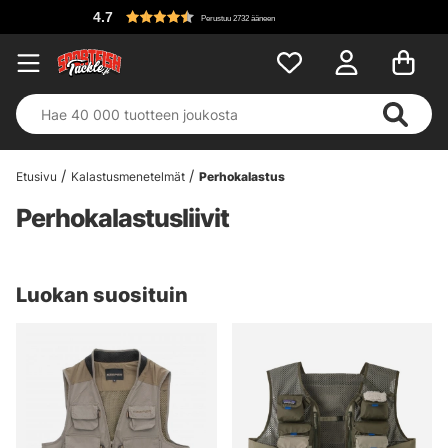
4.7
Perustuu 2732 ääneen
Etusivu
Kalastusmenetelmät
Perhokalastus
Perhokalastusliivit
Luokan suosituin