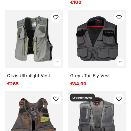
€100
Orvis Ultralight Vest
Greys Tail Fly Vest
€265
€84.90
Loppuunmyyty