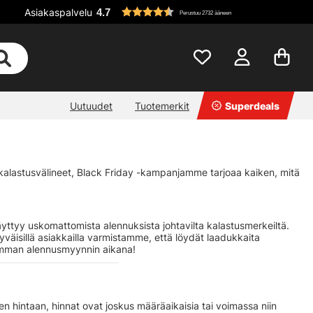
Asiakaspalvelu
4.7
Perustuu 2732 ääneen
Uutuudet
Tuotemerkit
Superdeals
t kalastusvälineet, Black Friday -kampanjamme tarjoaa kaiken, mitä
täyttyy uskomattomista alennuksista johtavilta kalastusmerkeiltä.
yväisillä asiakkailla varmistamme, että löydät laadukkaita
urimman alennusmyynnin aikana!
en hintaan, hinnat ovat joskus määräaikaisia tai voimassa niin