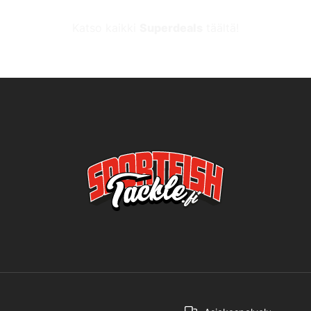
Katso kaikki
Superdeals
täältä!