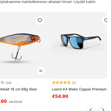
 tarjotaksemme mahdollisimman alhaiset hinnat. Löydät kaikki
nointiin ja
mainontaan.
4.6 5:sta tähdestä
Arvio:
5.0 5:sta tähdestä
(34)
(2)
rkbait 16 cm 68g Slow
Leech K4 Water Copper Premium+
€54.90
.90
alk.€9.30