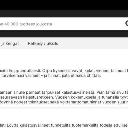
 ja kengät
Retkeily / ulkoilu
neitä huippuedullisesti. Olipa kyseessä vavat, kelat, vieheet tai muu
tarvitsemasi välineet – ja hinnat, joita et halua ohittaa.
oamaan sinulle parhaat tarjoukset kalastusvälineistä. Pian tämä sivu 
 seuraavaan kalastusretkeen. Vuosien kokemuksella ja tuhansilla tyyt
ja hyödynnä nopeat toimitukset sekä voittamattomat hinnat vuoden su
t! Löydä kalastusvälineet tunnetuilta tuotemerkeiltä todella edullise