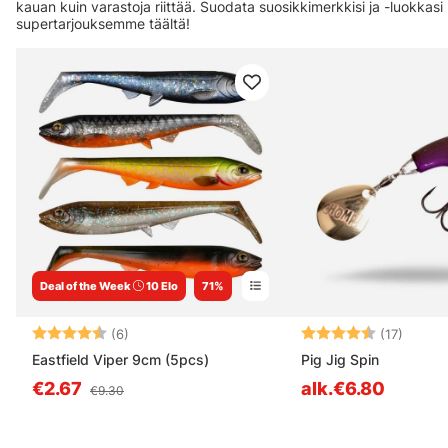
kauan kuin varastoja riittää. Suodata suosikkimerkkisi ja -luokkas
supertarjouksemme täältä!
Deal of the Week
10 Elo
71%
Käytämme e
tilastot. 
Arvio:
4.7 5:sta tähdestä
Arvio:
4.7 5:
(6)
(17)
Eastfield Viper 9cm (5pcs)
Pig Jig Spin
€2.67
alk.€6.80
€9.30