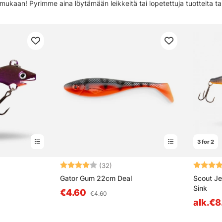
i mukaan! Pyrimme aina löytämään leikkeitä tai lopetettuja tuotteita
Evästeet
3 for 2
västeitä jotta sivustomme toimisivat mahdollisimman hyvin ja markki
Evästeitä voidaan käyttää henkilökohtaiseen ja ei-henkilökohtaiseen 
sta tähdestä
Arvio:
4.0 5:sta tähdestä
Arvio:
(32)
Voit lukea lisää
Privacy Policy
ja meidän
Cookie Policy
.
Gator Gum 22cm Deal
Scout Je
Sink
€4.60
€4.60
Asetukset
Hyväksy & sulje
alk.€8