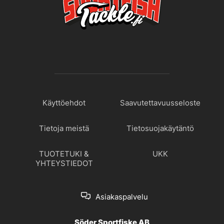
Käyttöehdot
Saavutettavuusseloste
Tietoja meistä
Tietosuojakäytäntö
TUOTETUKI &
UKK
YHTEYSTIEDOT
Asiakaspalvelu
Söder Sportfiske AB