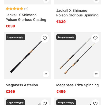
Arvio:
5.0 5:sta tähdestä
(2)
Jackall X Shimano
Jackall X Shimano
Poison Glorious Spinning
Poison Glorious Casting
€639
€639
Loppuunmyyty
Loppuunmyyty
Megabass Astelion
Megabass Triza Spinning
€369
€459
Loppuunmyyty
Loppuunmyyty