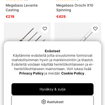
Megabass Levante
Megabass Orochi X10
Casting
Spinning
€219
€429
Evästeet
Käytämme evästeitä jotta sivustomme toimisivat
mahdollisimman hyvin ja markkinointiin ja tilastot.
Evästeitä voidaan käyttää henkilökohtaiseen ja ei-
henkilökohtaiseen mainontaan. Voit lukea lisää
Privacy Policy
ja meidän
Cookie Policy
.
Arvio:
5.0 5:sta tähde
(2)
Megabass Destroyer P5
Shimano Zodias Spinning
Spinning
€189
€549
€189
Hyväksy & sulje
Asetukset