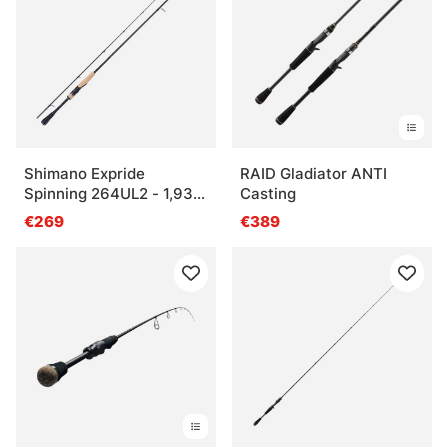
Shimano Expride
RAID Gladiator ANTI
Spinning 264UL2 - 1,93m
Casting
6'4'' 2-7g 2pc
€269
€389