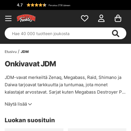
0 ääneen
Etusivu
JDM
Onkivavat JDM
JDM-vavat merkeiltä Zenaq, Megabass, Raid, Shimano ja
Daiwa tarjoavat tarkkuutta ja tuntumaa, jota monet
kalastajat arvostavat. Sarjat kuten Megabass Destroyer P5,
Levante, Shimano Poison Adrena, Daiwa Steez ja Zenaq
Näytä lisää
Blackart on suunniteltu yhdistämään keveys, kestävyys ja
herkkyys. Valikoimassa on sekä avokela- että
Luokan suosituin
hyrräkelavapoja, jotka on valmistettu hiilikuidusta parhaan
tasapainon ja pitkäikäisyyden takaamiseksi. Näillä vavoilla