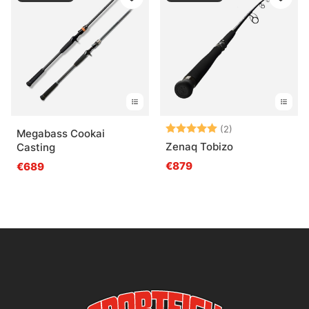
Arvio:
5.0 5:sta tähde
(2)
Megabass Cookai
Zenaq Tobizo
Casting
€879
€689