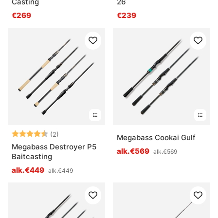
Casting
26
€269
€239
Arvio:
4.5 5:sta tähdestä
(2)
Megabass Cookai Gulf
Megabass Destroyer P5
alk.€569
alk.€569
Baitcasting
alk.€449
alk.€449