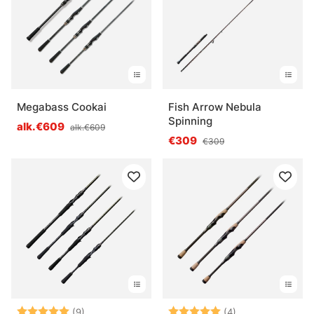
Megabass Cookai
Fish Arrow Nebula
Spinning
alk.€609
alk.€609
€309
€309
Arvio:
5.0 5:sta tähdestä
Arvio:
5.0 5:sta tähde
(9)
(4)