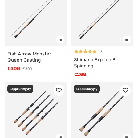
Arvio:
5.0 5:sta tähde
(3)
Fish Arrow Monster
Shimano Expride B
Queen Casting
Spinning
€309
€309
€269
Loppuunmyyty
Loppuunmyyty