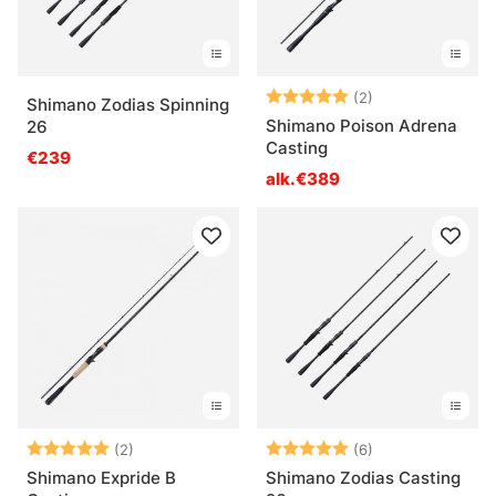
Arvio:
5.0 5:sta tähde
(2)
Shimano Zodias Spinning
Shimano Poison Adrena
26
Casting
€239
alk.€389
Arvio:
5.0 5:sta tähdestä
Arvio:
5.0 5:sta tähde
(2)
(6)
Shimano Expride B
Shimano Zodias Casting