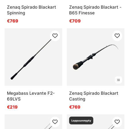
Zenaq Spirado Blackart
Zenaq Spirado Blackart -
Spinning
B65 Finesse
€769
€709
Megabass Levante F2-
Zenaq Spirado Blackart
69LVS
Casting
€219
€769
Loppuunmyyty