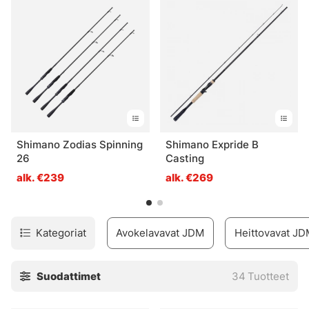
hallitset erilaiset tekniikat paremmin, olipa kyse tarkasta
heittämisestä tai raskaampien vieheiden käytöstä.
Japanilainen suunnittelu näkyy jokaisessa
yksityiskohdassa ja tekee kalastamisesta sujuvampaa.
Tutustu JDM-vapoihin ja löydä itsellesi sopivin vaihtoehto.
Shimano Zodias Spinning
Shimano Expride B
26
Casting
alk. €239
alk. €269
Kategoriat
Avokelavavat JDM
Heittovavat J
Suodattimet
34
Tuotteet