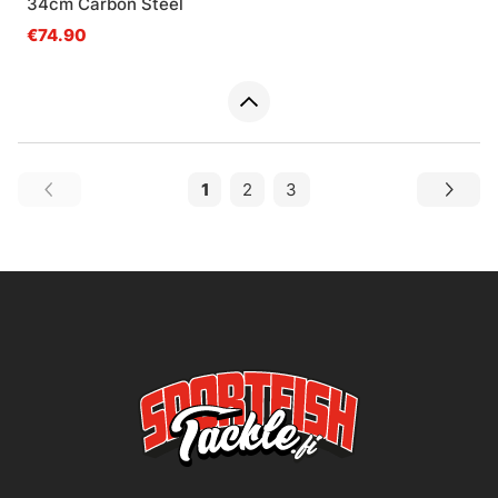
34cm Carbon Steel
€74.90
1
2
3