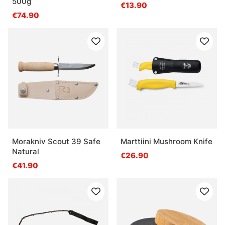
500g
€13.90
€74.90
Morakniv Scout 39 Safe
Marttiini Mushroom Knife
Natural
€26.90
€41.90