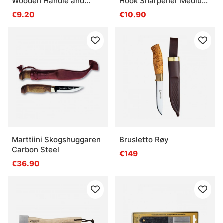
Wooden Handle and
Hook Sharpener Medium
Paring Rod
Black Sand 15cm
€9.20
€10.90
Marttiini Skogshuggaren
Brusletto Røy
Carbon Steel
€149
€36.90