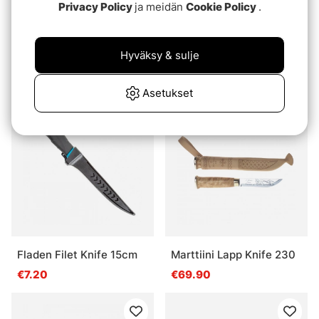
Privacy Policy
ja meidän
Cookie Policy
.
Morakniv Scout 39 Safe
IFISH Camping Saw
Hyväksy & sulje
Lingonberry
Fällman
€41.90
€14.90
Asetukset
Fladen Filet Knife 15cm
Marttiini Lapp Knife 230
€7.20
€69.90