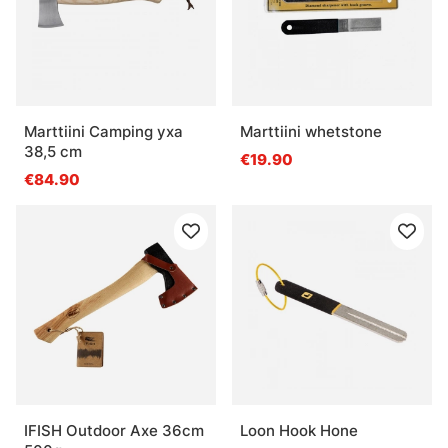
Marttiini Camping yxa
Marttiini whetstone
38,5 cm
€19.90
€84.90
IFISH Outdoor Axe 36cm
Loon Hook Hone