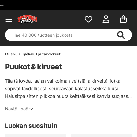
Etusivu
Työkalut ja tarvikkeet
Puukot & kirveet
Täältä löydät laajan valikoiman veitsiä ja kirveitä, jotka
sopivat täydellisesti seuraavaan kalastusseikkailuusi.
Halusitpa sitten pilkkoa puuta keittääksesi kahvia suojassa
tai fileoida päivän saaliin, löydät täältä oikean työkalun!
Näytä lisää
Luokan suosituin