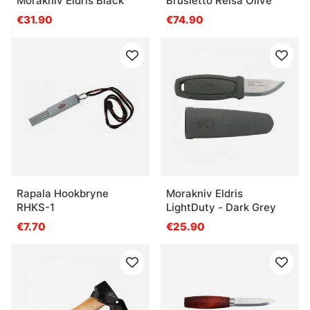
Morakniv Eldris Black
Brusletto Reisa Olive
€31.90
€74.90
Rapala Hookbryne
Morakniv Eldris
RHKS-1
LightDuty - Dark Grey
€7.70
€25.90