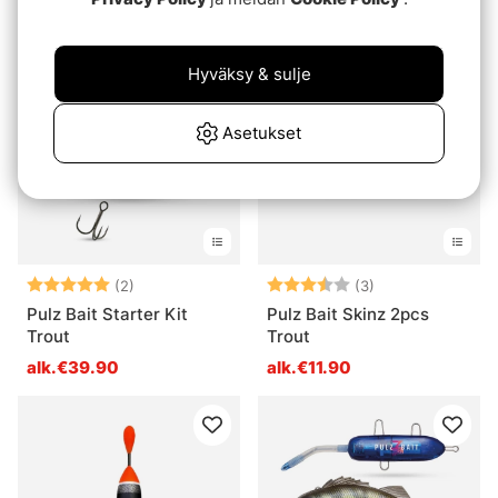
alk.€39.90
Hyväksy & sulje
Asetukset
Arvio:
5.0 5:sta tähdestä
Arvio:
3.7 5:sta tähde
(2)
(3)
Pulz Bait Starter Kit
Pulz Bait Skinz 2pcs
Trout
Trout
alk.€39.90
alk.€11.90