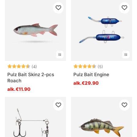
Arvio:
4.8 5:sta tähdestä
Arvio:
4.8 5:sta tähde
(4)
(5)
Pulz Bait Skinz 2-pcs
Pulz Bait Engine
Roach
alk.€29.90
alk.€11.90