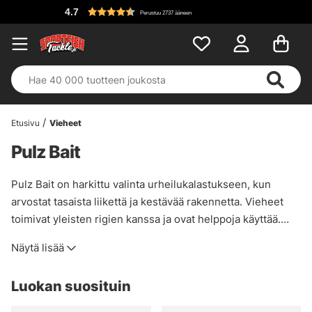
4.7
Perustuu 2737 ääneen
Etusivu
Vieheet
Pulz Bait
Pulz Bait on harkittu valinta urheilukalastukseen, kun
arvostat tasaista liikettä ja kestävää rakennetta. Vieheet
toimivat yleisten rigien kanssa ja ovat helppoja käyttää.
Tutustu valikoimaan ja valitse varusteisiisi sopiva malli.
Näytä lisää
Luokan suosituin