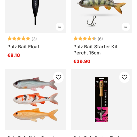
Arvio:
5.0 5:sta tähdestä
Arvio:
4.5 5:sta tähde
(3)
(6)
Pulz Bait Float
Pulz Bait Starter Kit
Perch, 15cm
€8.10
€39.90