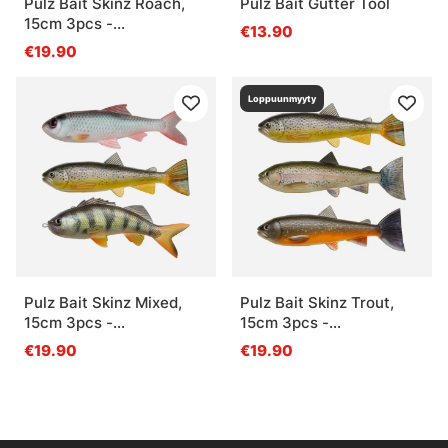
Pulz Bait Skinz Roach,
Pulz Bait Gutter Tool
15cm 3pcs -
€13.90
Roach/Koi/Gold Fish
€19.90
Loppuunmyyty
Pulz Bait Skinz Mixed,
Pulz Bait Skinz Trout,
15cm 3pcs -
15cm 3pcs -
Roach/Perch/Brown
Brown/Rainbow/Char
€19.90
€19.90
Trout