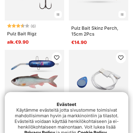
Arvio:
3.8 5:sta tähdestä
(6)
Pulz Bait Skinz Perch,
Pulz Bait Rigz
15cm 2Pcs
alk.€9.90
€14.90
Evästeet
Käytämme evästeitä jotta sivustomme toimisivat
Arvio:
4.7 5:sta tähdestä
(17)
mahdollisimman hyvin ja markkinointiin ja tilastot.
Pulz Bait Charger Pack
Evästeitä voidaan käyttää henkilökohtaiseen ja ei-
Pulz Bait Starter Kit
(Cable + Magnet)
henkilökohtaiseen mainontaan. Voit lukea lisää
Roach
€7.20
Privacy Policy
ja meidän
Cookie Policy
.