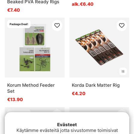
Beaked PVA Ready Rigs
alk.€6.40
€7.40
Package Deal!
Korum Method Feeder
Korda Dark Matter Rig
Set
€4.20
€13.90
Package Deal!
Evästeet
Käytämme evästeitä jotta sivustomme toimisivat