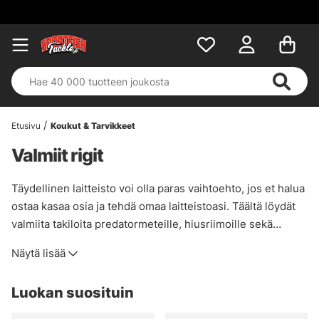
Etusivu
Koukut & Tarvikkeet
Valmiit rigit
Täydellinen laitteisto voi olla paras vaihtoehto, jos et halua
ostaa kasaa osia ja tehdä omaa laitteistoasi. Täältä löydät
valmiita takiloita predatormeteille, hiusriimoille sekä
täydellisiä dropshot- ja carolina-takiloita.
Näytä lisää
Luokan suosituin