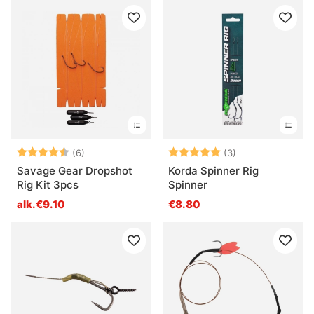
Arvio:
4.2 5:sta tähdestä
Arvio:
5.0 5:sta tähde
(6)
(3)
Savage Gear Dropshot
Korda Spinner Rig
Rig Kit 3pcs
Spinner
alk.€9.10
€8.80