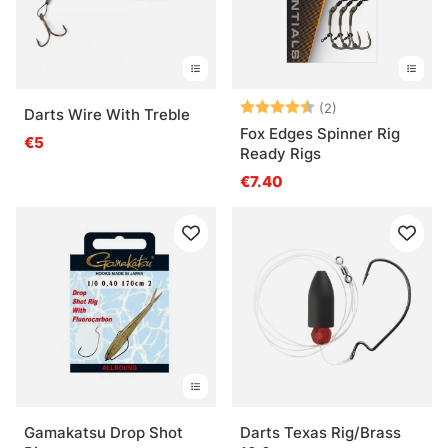
Arvio:
4.5 5:sta tähde
(2)
Darts Wire With Treble
Fox Edges Spinner Rig
€5
Ready Rigs
€7.40
Gamakatsu Drop Shot
Darts Texas Rig/Brass