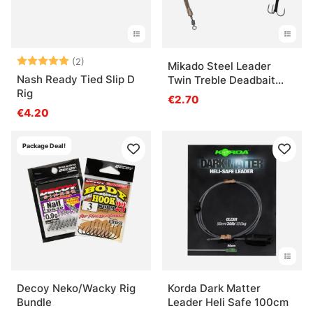
Arvio:
5.0 5:sta tähdestä
(2)
Mikado Steel Leader
Nash Ready Tied Slip D
Twin Treble Deadbait
Rig
Trace
€2.70
€4.20
Package Deal!
Decoy Neko/Wacky Rig
Korda Dark Matter
Bundle
Leader Heli Safe 100cm