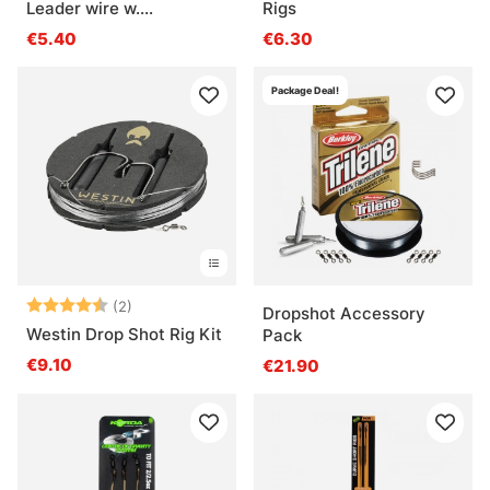
Leader wire w.
Rigs
gamakatsu Hook
€5.40
€6.30
Package Deal!
Arvio:
4.5 5:sta tähdestä
(2)
Dropshot Accessory
Westin Drop Shot Rig Kit
Pack
€9.10
€21.90