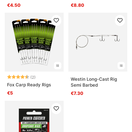
€4.50
€8.80
Arvio:
4.5 5:sta tähdestä
(2)
Westin Long-Cast Rig
Fox Carp Ready Rigs
Semi Barbed
€5
€7.30