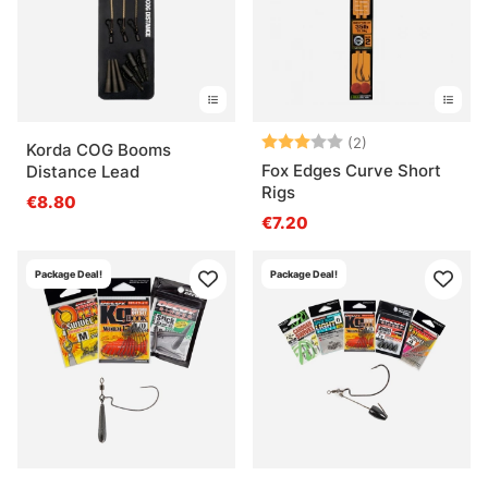
Arvio:
3.0 5:sta tähde
(2)
Korda COG Booms
Fox Edges Curve Short
Distance Lead
Rigs
€8.80
€7.20
Package Deal!
Package Deal!