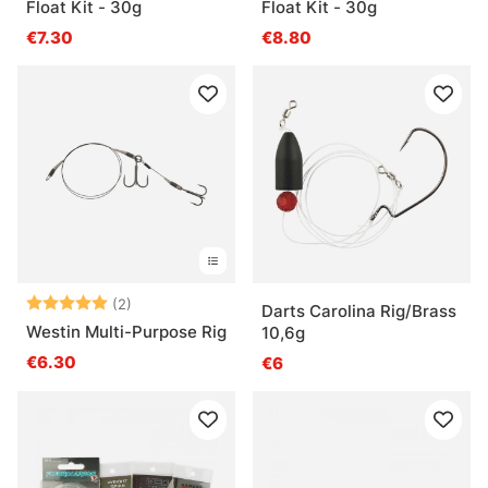
Float Kit - 30g
Float Kit - 30g
€7.30
€8.80
Arvio:
5.0 5:sta tähdestä
(2)
Darts Carolina Rig/Brass
Westin Multi-Purpose Rig
10,6g
€6.30
€6