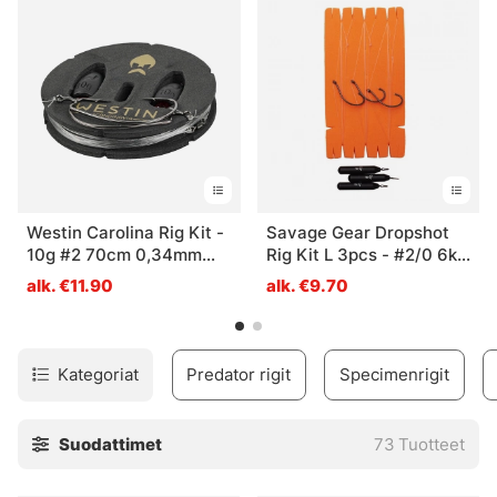
Westin Carolina Rig Kit -
Savage Gear Dropshot
10g #2 70cm 0,34mm
Rig Kit L 3pcs - #2/0 6kg
0,26mm
0.30mm FC
alk. €11.90
alk. €9.70
Kategoriat
Predator rigit
Specimenrigit
Suodattimet
73
Tuotteet