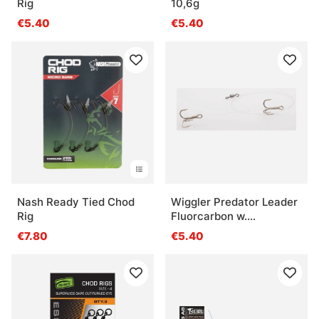
Rig
10,6g
€5.40
€5.40
Nash Ready Tied Chod
Wiggler Predator Leader
Rig
Fluorcarbon w.
gamakatsu Hook TR13
€7.80
€5.40
stl. 8 20lbs