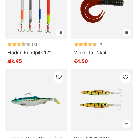
Arvio:
3.3 5:sta tähdestä
Arvio:
4.3 5:sta tähde
(3)
(3)
Fladen Rundpilk 12°
Vicke Tail 2kpl
alk.€5
€4.50