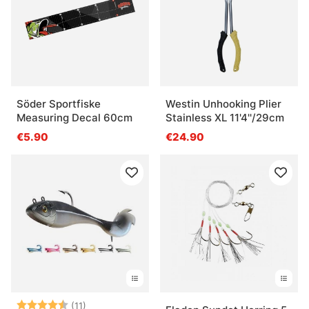
Söder Sportfiske
Westin Unhooking Plier
Measuring Decal 60cm
Stainless XL 11'4''/29cm
€5.90
€24.90
Arvio:
4.9 5:sta tähdestä
(11)