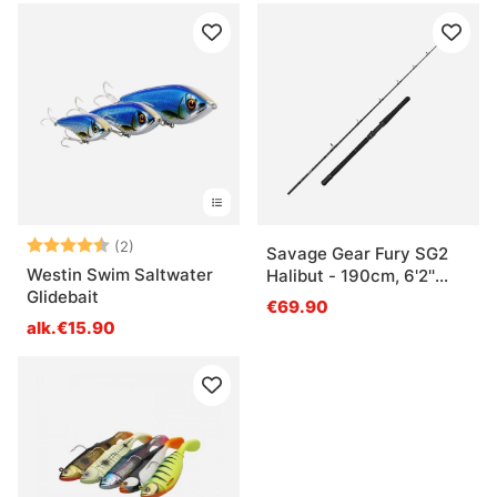
Arvio:
4.5 5:sta tähdestä
(2)
Savage Gear Fury SG2
Westin Swim Saltwater
Halibut - 190cm, 6'2''
Glidebait
/40-60Lb/800g 1+1
€69.90
alk.€15.90