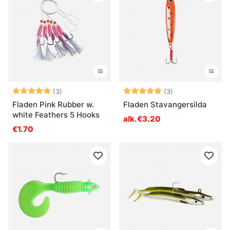
Arvio:
5.0 5:sta tähdestä
Arvio:
5.0 5:sta tähde
(3)
(3)
Fladen Pink Rubber w.
Fladen Stavangersilda
white Feathers 5 Hooks
alk.€3.20
€1.70