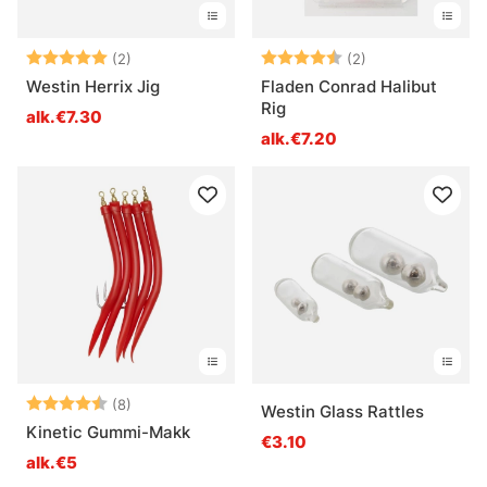
Arvio:
5.0 5:sta tähdestä
Arvio:
4.5 5:sta tähde
(2)
(2)
Westin Herrix Jig
Fladen Conrad Halibut
Rig
alk.€7.30
alk.€7.20
Arvio:
4.6 5:sta tähdestä
(8)
Westin Glass Rattles
Kinetic Gummi-Makk
€3.10
alk.€5