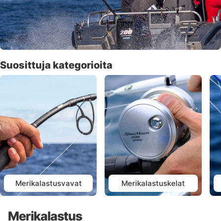
Suosittuja kategorioita
Merikalastusvavat
Merikalastuskelat
Merikalastus