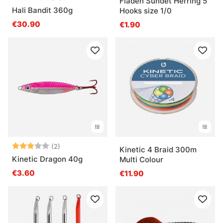
Fladen Sundet Herring 5
Hali Bandit 360g
Hooks size 1/0
€30.90
€1.90
Arvio:
3.0 5:sta tähdestä
(2)
Kinetic 4 Braid 300m
Kinetic Dragon 40g
Multi Colour
€3.60
€11.90