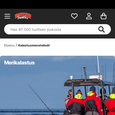
Etusivu
Kalastusmenetelmät
Merikalastus