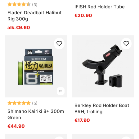
Arvio:
4.7 5:sta tähdestä
(3)
IFISH Rod Holder Tube
Fladen Deadbait Halibut
€20.90
Rig 300g
alk.€9.60
Arvio:
5.0 5:sta tähdestä
(5)
Berkley Rod Holder Boat
Shimano Kairiki 8+ 300m
BRH, trolling
Green
€17.90
€44.90