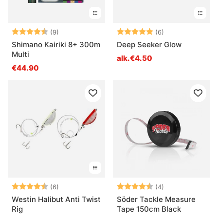
Arvio:
4.9 5:sta tähdestä
Arvio:
5.0 5:sta tähde
(9)
(6)
Shimano Kairiki 8+ 300m
Deep Seeker Glow
Multi
alk.€4.50
€44.90
Arvio:
4.7 5:sta tähdestä
Arvio:
4.5 5:sta tähde
(6)
(4)
Westin Halibut Anti Twist
Söder Tackle Measure
Rig
Tape 150cm Black