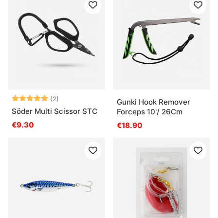
Arvio:
5.0 5:sta tähdestä
(2)
Gunki Hook Remover
Söder Multi Scissor STC
Forceps 10'/ 26Cm
€9.30
€18.90