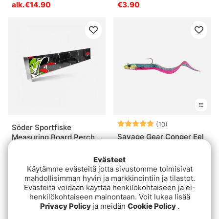
alk.€14.90
€3.90
Arvio:
5.0 5:sta tähde
(10)
Söder Sportfiske
Savage Gear Conger Eel
Measuring Board Perch
60cm
alk.€9.10
€24.8
Evästeet
Käytämme evästeitä jotta sivustomme toimisivat
mahdollisimman hyvin ja markkinointiin ja tilastot.
Evästeitä voidaan käyttää henkilökohtaiseen ja ei-
henkilökohtaiseen mainontaan. Voit lukea lisää
Privacy Policy
ja meidän
Cookie Policy
.