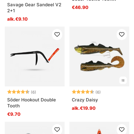
Savage Gear Sandeel V2
€46.90
2+1
alk.€9.10
Arvio:
4.2 5:sta tähdestä
Arvio:
4.3 5:sta tähde
(6)
(6)
Söder Hookout Double
Crazy Daisy
Tooth
alk.€19.90
€9.70