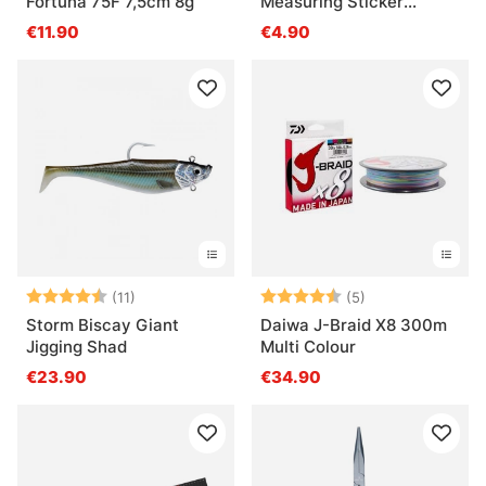
Fortuna 75F 7,5cm 8g
Measuring Sticker
Transparent - 136x5cm
€11.90
€4.90
Arvio:
4.5 5:sta tähdestä
Arvio:
4.4 5:sta tähde
(11)
(5)
Storm Biscay Giant
Daiwa J-Braid X8 300m
Jigging Shad
Multi Colour
€23.90
€34.90