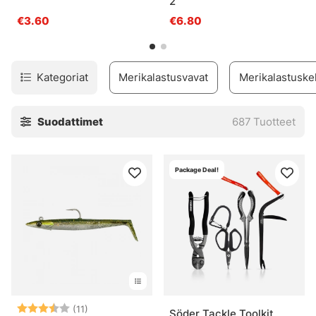
2
€3.60
€6.80
Kategoriat
Merikalastusvavat
Merikalastuske
Suodattimet
687
Tuotteet
Package Deal!
Arvio:
3.7 5:sta tähdestä
(11)
Söder Tackle Toolkit