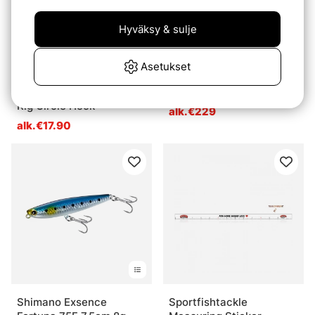
Hyväksy & sulje
Asetukset
Arvio:
5.0 5:sta tähdestä
Arvio:
4.5 5:sta tähde
(2)
(2)
Westin Halibut Anti Twist
Shimano Speedmaster II
Rig Circle Hook
alk.€229
alk.€17.90
Shimano Exsence
Sportfishtackle