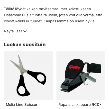
Täältä löydät kaiken tarvitsemasi merikalastukseen.
Lisäämme uusia tuotteita usein, joten voit olla varma, että
löydät kaikki uutuudet. Kaupassamme on usein hyviä
tarjouksia, joten kannattaa tutustua ALE-osastoomme
Näytä lisää
ennen seikkailujasi.
Luokan suosituin
Molix Line Scissor
Rapala Linklippare RCD-