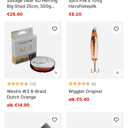
Savage Gear 4D Herring
Spro Pilk'X 100g
Big Shad 25cm, 300g
Havsfiskepilk
2+1pcs - Green Mackerel
€26.90
€8.20
Arvio:
4.4 5:sta tähdestä
Arvio:
4.0 5:sta tähde
(10)
(6)
Westin W3 8-Braid
Wiggler Original
Dutch Orange
alk.€5.40
alk.€14.90