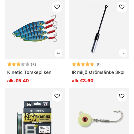
Arvio:
3.0 5:sta tähdestä
Arvio:
5.0 5:sta tähde
(5)
(8)
Kinetic Torskepilken
IR miljö strömsänke 3kpl
alk.€5.40
alk.€3.60