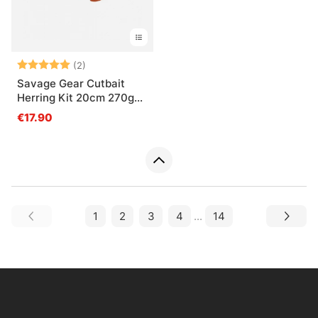
Arvio:
5.0 5:sta tähdestä
(2)
Savage Gear Cutbait
Herring Kit 20cm 270g
(2018)
€17.90
1
2
3
4
...
14