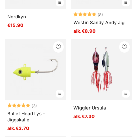
Arvio:
5.0 5:sta tähde
(8)
Nordkyn
Westin Sandy Andy Jig
€15.90
alk.€8.90
Arvio:
5.0 5:sta tähdestä
(3)
Wiggler Ursula
Bullet Head Lys -
alk.€7.30
Jiggskalle
alk.€2.70