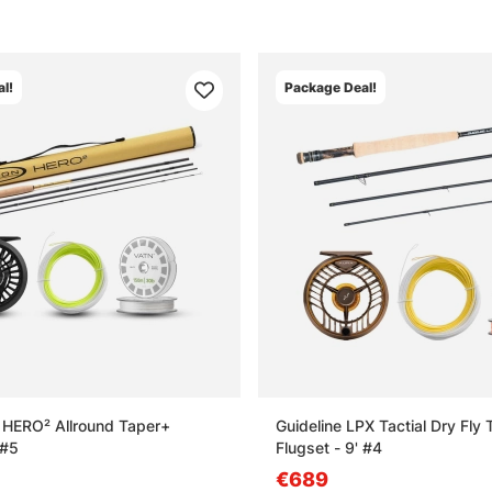
l!
Package Deal!
t HERO² Allround Taper+
Guideline LPX Tactial Dry Fly
 #5
Flugset - 9' #4
€689