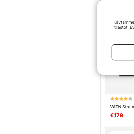
Myyntihitti
Käytämme e
tilastot. 
Arvio:
VATN Straum
€179