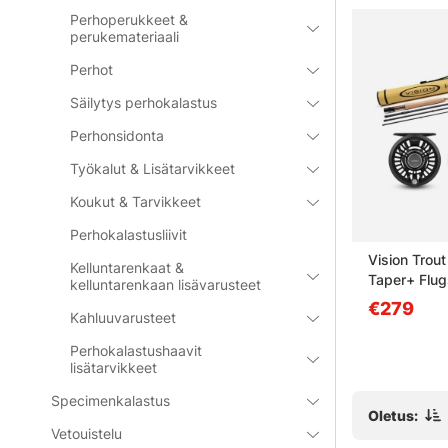
Perhoperukkeet &
perukemateriaali
Perhot
Säilytys perhokalastus
Perhonsidonta
Työkalut & Lisätarvikkeet
Koukut & Tarvikkeet
Perhokalastusliivit
 Combo
Vision Trout HERO² Allround
Vision Trou
Kelluntarenkaat &
Taper+ Flugset - 9' #4
Taper+ Flug
kelluntarenkaan lisävarusteet
€279
€279
Kahluuvarusteet
Perhokalastushaavit
lisätarvikkeet
Specimenkalastus
Oletus:
Vetouistelu