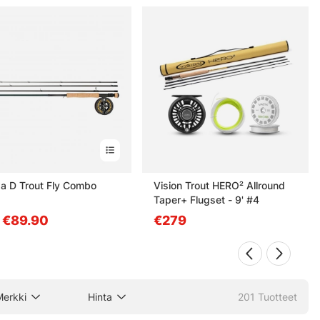
a D Trout Fly Combo
Vision Trout HERO² Allround
Taper+ Flugset - 9' #4
. €89.90
€279
Merkki
Hinta
201
Tuotteet