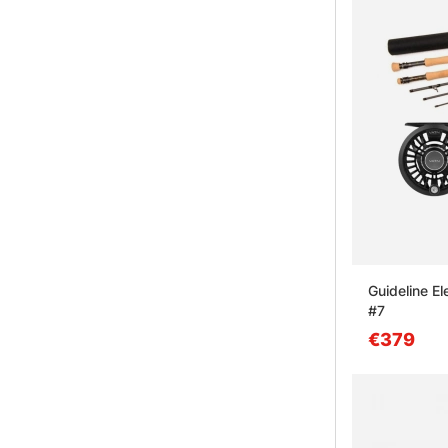
Guideline El
#7
€379