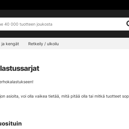
 ja kengät
Retkeily / ulkoilu
lastussarjat
erhokalastukseen!
jon asioita, voi olla vaikea tietää, mitä pitää olla tai mitkä tuotteet
arjoista, jotka voivat auttaa sinua valitsemaan tai helpottaa valintoj
n saadaksesi tarvitsemaasi apua!
uosituin