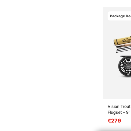
Package Dea
Vision Trou
Flugset - 9'
€279