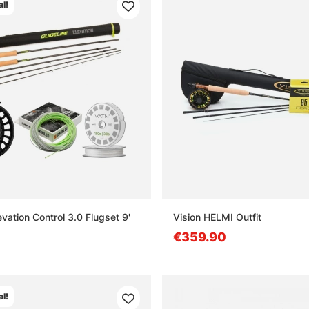
l!
evation Control 3.0 Flugset 9'
Vision HELMI Outfit
€359.90
l!