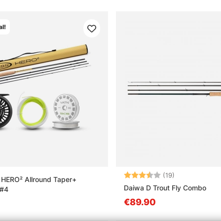
l!
Arvio:
3.9 5:sta tähd
(19)
t HERO² Allround Taper+
Daiwa D Trout Fly Combo
 #4
€89.90