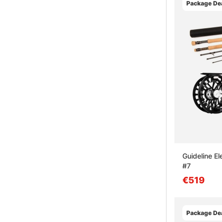
Package Dea
Guideline El
#7
€519
Package Dea