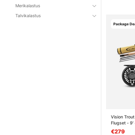
Merikalastus
Talvikalastus
Package Dea
Vision Trou
Flugset - 9'
€279