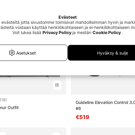
Package Deal!
Evästeet
västeitä jotta sivustomme toimisivat mahdollisimman hyvin ja markki
Evästeitä voidaan käyttää henkilökohtaiseen ja ei-henkilökohtaiseen 
Voit lukea lisää
Privacy Policy
ja meidän
Cookie Policy
.
Asetukset
Hyväksy & sulje
4.7 5:sta tähdestä
(18)
Guideline Elevation Control 3.
ur Outfit
#6
€519