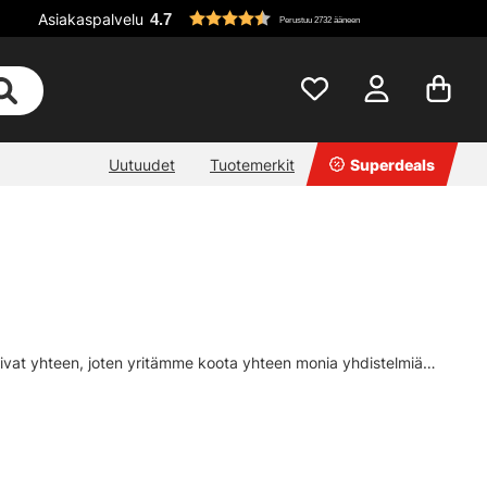
Asiakaspalvelu
4.7
Perustuu 2732 ääneen
Uutuudet
Tuotemerkit
Superdeals
 sopivat yhteen, joten yritämme koota yhteen monia yhdistelmiä
asi. Tietenkin on aina hyvä ottaa yhteyttä asiakaspalveluumme tai