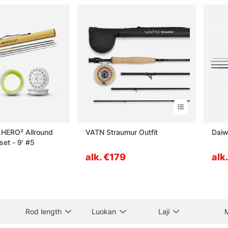
t HERO² Allround
VATN Straumur Outfit
Daiw
set - 9' #5
alk. €179
alk
Rod length
Luokan
Laji