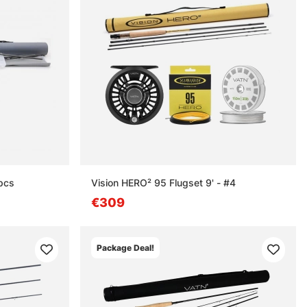
4pcs
Vision HERO² 95 Flugset 9' - #4
€309
Package Deal!