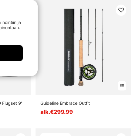
nointiin ja
mainontaan.
0 Flugset 9'
Guideline Embrace Outfit
alk.€299.99