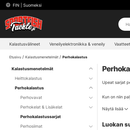
 FIN 
| Suomeksi
Kalastusvälineet
Veneilyelektroniikka & veneily
Vaatteet
Etusivu
Kalastusmenetelmät
Perhokalastus
Perhoka
Kalastusmenetelmät
Heittokalastus
Upeat sarjat p
Perhokalastus
Kun on niin pal
Perhovavat
perhokalastuss
Perhokelat & Lisäkelat
Näytä lisää
tulla myymälää
Perhokalastussarjat
Luokan s
Perhosiimat