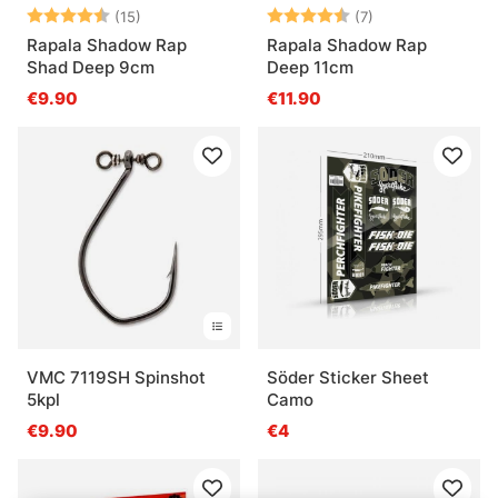
Arvio:
4.5 5:sta tähdestä
Arvio:
4.9 5:sta tähdes
(15)
(7)
Rapala Shadow Rap
Rapala Shadow Rap
Shad Deep 9cm
Deep 11cm
€9.90
€11.90
VMC 7119SH Spinshot
Söder Sticker Sheet
5kpl
Camo
€9.90
€4