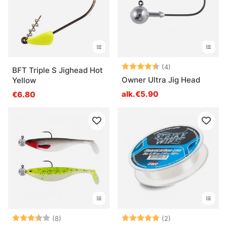
Arvio:
4.5 5:sta tähde
(4)
BFT Triple S Jighead Hot
Owner Ultra Jig Head
Yellow
alk.€5.90
€6.80
Arvio:
3.8 5:sta tähdestä
Arvio:
5.0 5:sta tähde
(8)
(2)