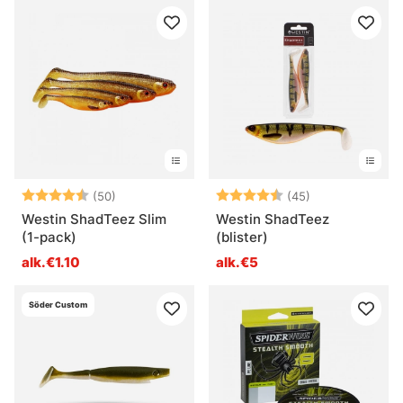
Arvio:
4.6 5:sta tähdestä
Arvio:
4.8 5:sta tähd
(50)
(45)
Westin ShadTeez Slim
Westin ShadTeez
(1-pack)
(blister)
alk.€1.10
alk.€5
Söder Custom