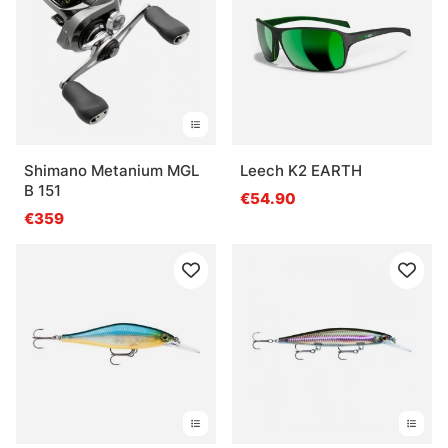
Shimano Metanium MGL
Leech K2 EARTH
B 151
€54.90
€359