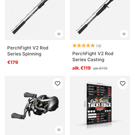
Arvio:
4.5 5:sta tähde
(4)
PerchFight V2 Rod
PerchFight V2 Rod
Series Spinning
Series Casting
€179
alk.€119
alk.€119