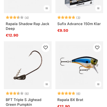
Arvio:
3.3 5:sta tähdestä
Arvio:
5.0 5:sta tähde
(4)
(3)
Rapala Shadow Rap Jack
Sufix Advance 150m Klar
Deep
€9.50
€12.90
Arvio:
3.8 5:sta tähdestä
Arvio:
5.0 5:sta tähde
(6)
(6)
BFT Triple S Jighead
Rapala BX Brat
Green Pumpkin
€12.90