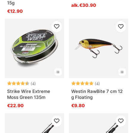
15g
alk.€30.90
€12.90
Arvio:
4.5 5:sta tähdestä
Arvio:
5.0 5:sta tähde
(4)
(4)
Strike Wire Extreme
Westin RawBite 7 cm 12
Moss Green 135m
g Floating
€22.90
€9.80