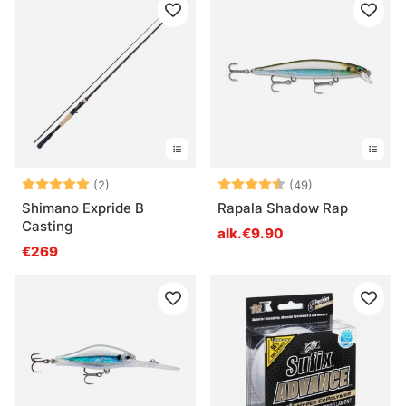
Arvio:
5.0 5:sta tähdestä
Arvio:
4.5 5:sta tähd
(2)
(49)
Shimano Expride B
Rapala Shadow Rap
Casting
alk.€9.90
€269