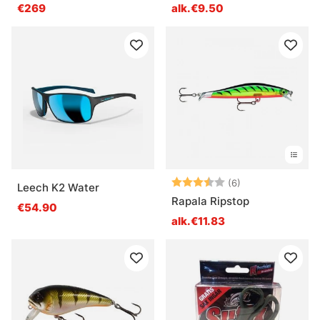
€269
alk.€9.50
Arvio:
3.8 5:sta tähde
(6)
Leech K2 Water
Rapala Ripstop
€54.90
alk.€11.83