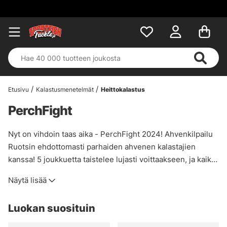
Etusivu
Kalastusmenetelmät
Heittokalastus
PerchFight
Nyt on vihdoin taas aika - PerchFight 2024! Ahvenkilpailu
Ruotsin ehdottomasti parhaiden ahvenen kalastajien
kanssa! 5 joukkuetta taistelee lujasti voittaakseen, ja kaikki
dokumentoidaan ja leikataan yhteen hermoja raastavaksi
Näytä lisää
eeppiseksi, jossa vahvat tunteet ja jatkuva tulostaulukon
kärjen metsästys ovat keskiössä! Tänä vuonna et tule
Luokan suosituin
pettymään!
Alta löydät PerchFightin osallistujien suosikkisyöttejä,