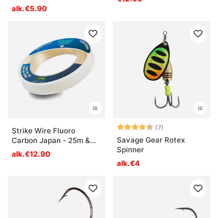
alk.€5.90
Arvio:
4.3 5:sta tähdes
(7)
Strike Wire Fluoro
Savage Gear Rotex
Carbon Japan - 25m &
Spinner
50m
alk.€12.90
alk.€4