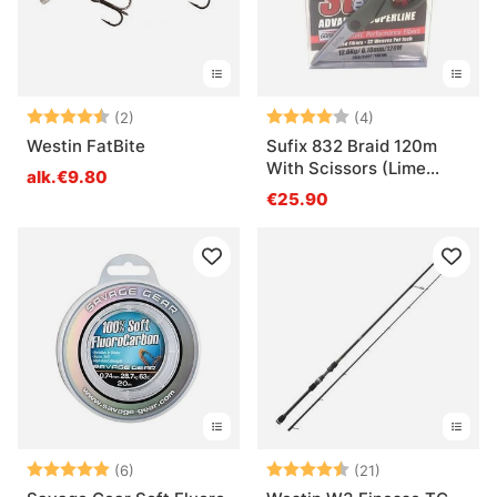
Arvio:
4.5 5:sta tähdestä
Arvio:
4.0 5:sta tähde
(2)
(4)
Westin FatBite
Sufix 832 Braid 120m
With Scissors (Lime
alk.€9.80
Green)
€25.90
Arvio:
5.0 5:sta tähdestä
Arvio:
4.4 5:sta tähde
(6)
(21)