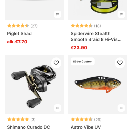
Arvio:
4.7 5:sta tähdestä
Arvio:
4.5 5:sta tähde
(27)
(18)
Piglet Shad
Spiderwire Stealth
Smooth Braid 8 Hi-Vis
alk.€7.70
Yellow
€23.90
Söder Custom
Arvio:
5.0 5:sta tähdestä
Arvio:
4.3 5:sta tähd
(3)
(29)
Shimano Curado DC
Astro Vibe UV