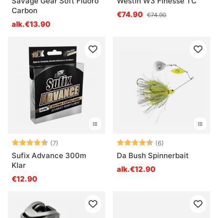
Savage Gear Soft Fluoro
Westin W3 Finesse TC
Carbon
€74.90
€74.90
alk.€13.90
Arvio:
4.9 5:sta tähdestä
Arvio:
4.8 5:sta tähde
(7)
(6)
Sufix Advance 300m
Da Bush Spinnerbait
Klar
alk.€12.90
€12.90