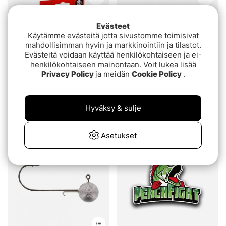
Evästeet
Käytämme evästeitä jotta sivustomme toimisivat
mahdollisimman hyvin ja markkinointiin ja tilastot.
Evästeitä voidaan käyttää henkilökohtaiseen ja ei-
henkilökohtaiseen mainontaan. Voit lukea lisää
Privacy Policy
ja meidän
Cookie Policy
.
Sufix 131 G-Core Braid
Rapala Shad Dancer 5cm
150m Green
Hyväksy & sulje
€10.90
€47.90
Asetukset