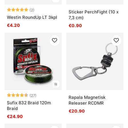
Arvio:
5.0 5:sta tähdestä
(2)
Sticker PerchFight (10 x
Westin RoundUp LT 3kpl
7,3 cm)
€4.20
€0.90
Arvio:
4.8 5:sta tähdestä
(27)
Rapala Magnetisk
Sufix 832 Braid 120m
Releaser RCDMR
Braid
€20.90
€24.90