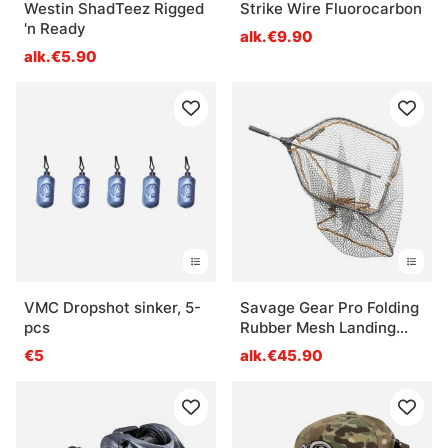
Westin ShadTeez Rigged
Strike Wire Fluorocarbon
'n Ready
alk.€9.90
alk.€5.90
VMC Dropshot sinker, 5-
Savage Gear Pro Folding
pcs
Rubber Mesh Landing
Nets
€5
alk.€45.90