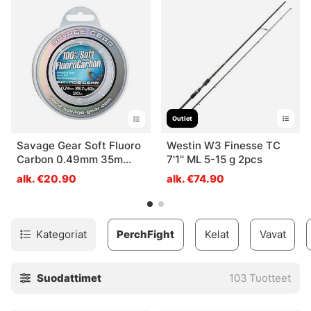
varusteita, sauvoja, keloja jne.
Täältä voit katsoa
PerchFightin >>
Outlet
Savage Gear Soft Fluoro
Westin W3 Finesse TC
Carbon 0.49mm 35m
7'1'' ML 5-15 g 2pcs
15.2kg 33.5lb
alk. €20.90
alk. €74.90
Kategoriat
PerchFight
Kelat
Vavat
Suodattimet
103
Tuotteet