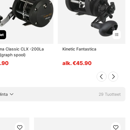
let
a Classic CLX -200La
Kinetic Fantastica
(graph spool)
.90
alk. €45.90
inta
29
Tuotteet