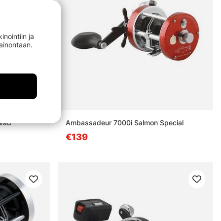
nointiin ja
mainontaan.
vad
Ambassadeur 7000i Salmon Special
€139