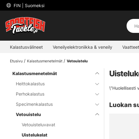
 FIN 
| Suomeksi
Kalastusvälineet
Veneilyelektroniikka & veneily
Vaatteet
Etusivu
Kalastusmenetelmät
Vetouistelu
Uisteluk
Kalastusmenetelmät
Heittokalastus
\"Huolellisesti
Perhokalastus
Luokan s
Specimenkalastus
Vetouistelu
Vetouisteluvavat
Uistelukelat