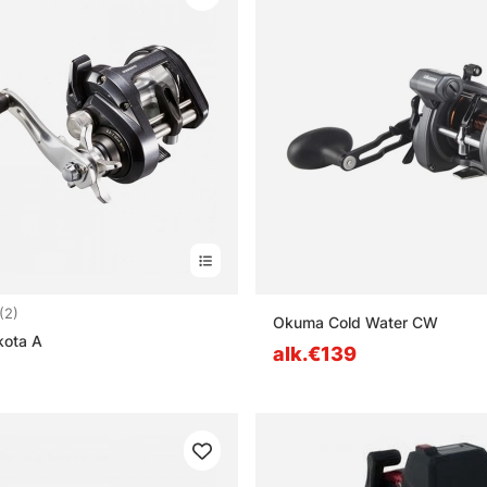
5.0 5:sta tähdestä
(2)
Okuma Cold Water CW
kota A
alk.€139