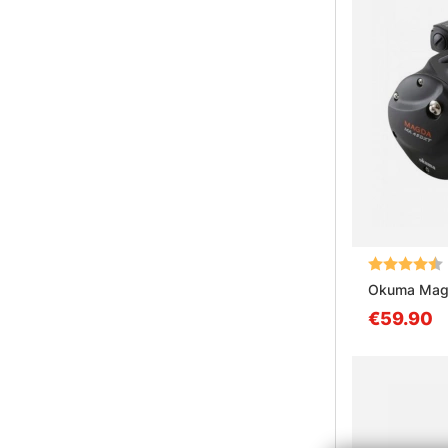
Arvio:
Okuma Magd
€59.90