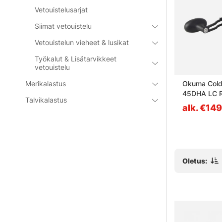
Vetouistelusarjat
Siimat vetouistelu
Vetouistelun vieheet & lusikat
Työkalut & Lisätarvikkeet
vetouistelu
X -200La
Kinetic Fantastica
Okuma Cold
Merikalastus
45DHA LC R
Talvikalastus
6.4:1
alk. €45.90
alk. €149
Oletus: