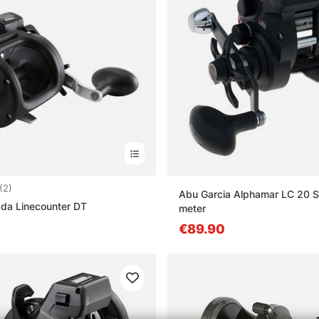
4.5 5:sta tähdestä
(2)
Abu Garcia Alphamar LC 20 S
a Linecounter DT
meter
€89.90