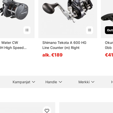
Out
 Water CW
Shimano Tekota A 600 HG
Okum
H High Speed
Line Counter (m) Right
0bb 
alk. €189
€41
Kampanjat
Handle
Merkki
H