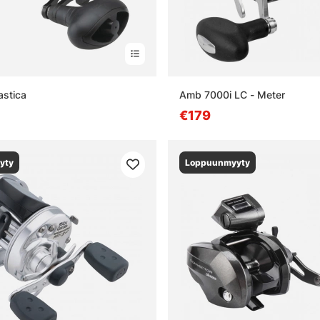
astica
Amb 7000i LC - Meter
€179
yty
Loppuunmyyty