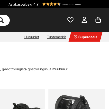
Asiakaspalvelu
4.7
Perustuu 2737 ääneen
Uutuudet
Tuotemerkit
Superdeals
a, gäddtrollingista göstrollingiin ja muuhun.\"