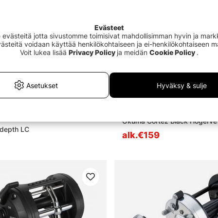
Evästeet
västeitä jotta sivustomme toimisivat mahdollisimman hyvin ja markki
Evästeitä voidaan käyttää henkilökohtaiseen ja ei-henkilökohtaiseen 
Voit lukea lisää
Privacy Policy
ja meidän
Cookie Policy
.
Asetukset
Hyväksy & sulje
5.0 5:sta tähdestä
(2)
Okuma Cortez Black Högerve
depth LC
alk.€159