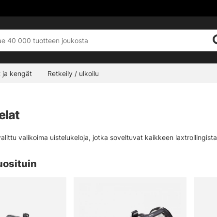
 ja kengät
Retkeily / ulkoilu
elat
 valittu valikoima uistelukeloja, jotka soveltuvat kaikkeen laxtrollingist
uosituin