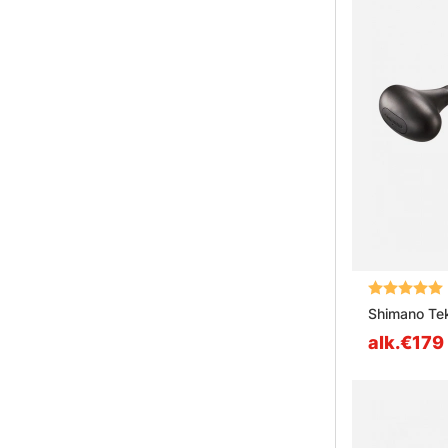
Arvio:
Shimano Te
alk.€179