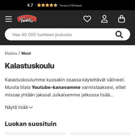
Perustuu 2728 ääneen
Etusivu
Muut
Kalastuskoulu
Kalastuskoulumme kussakin osassa käytettävät välineet.
Muista tilata
Youtube-kanavamme
varmistaaksesi, ettet
missaa yhtään jaksoa! Julkaisemme jatkossa lisää
opetusvideoita, joten kannattaa klikata kelloa youtubessa,
Näytä lisää
niin saat ilmoituksen, kun julkaisemme jotain uutta! Linkit
eri videoihin löytyvät alta.
Luokan suosituin
>
Jakso 1. Antaa sinun kalastaa ahventa jigeillä