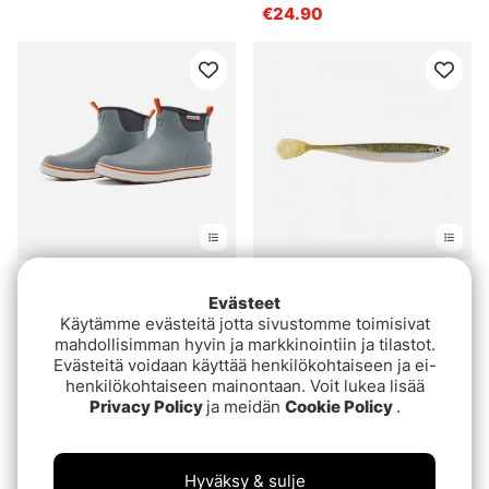
€24.90
Arvio:
4.9 5:sta tähdestä
Arvio:
4.5 5:sta tähde
(8)
(4)
Evästeet
Grundéns Deck Boss
Strike Pro Gunslinger
Käytämme evästeitä jotta sivustomme toimisivat
Ankle Boot Monument
€3.60
€3.70
mahdollisimman hyvin ja markkinointiin ja tilastot.
Grey
€99
Evästeitä voidaan käyttää henkilökohtaiseen ja ei-
henkilökohtaiseen mainontaan. Voit lukea lisää
Privacy Policy
ja meidän
Cookie Policy
.
Hyväksy & sulje