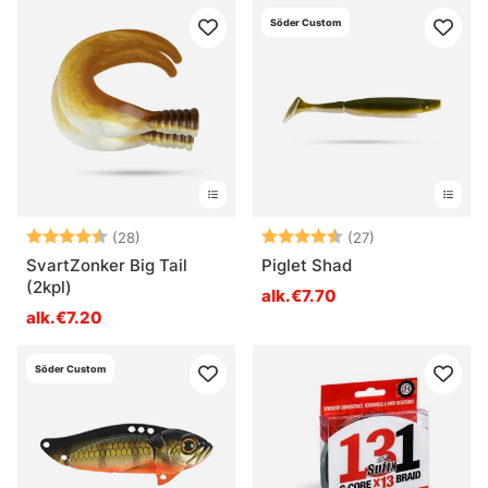
Söder Custom
Arvio:
4.4 5:sta tähdestä
Arvio:
4.7 5:sta tähd
(28)
(27)
SvartZonker Big Tail
Piglet Shad
(2kpl)
alk.€7.70
alk.€7.20
Söder Custom