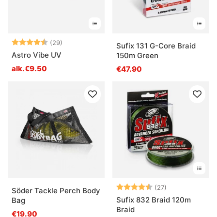
Arvio:
4.3 5:sta tähdestä
(29)
Sufix 131 G-Core Braid
Astro Vibe UV
150m Green
alk.€9.50
€47.90
Arvio:
4.8 5:sta tähd
(27)
Söder Tackle Perch Body
Sufix 832 Braid 120m
Bag
Braid
€19.90