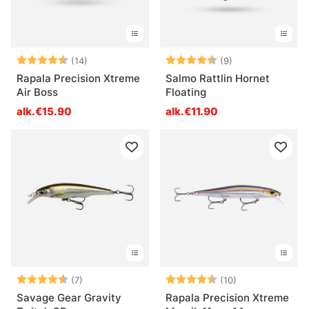
Arvio:
4.5 5:sta tähdestä
Arvio:
4.4 5:sta tähde
(14)
(9)
Rapala Precision Xtreme
Salmo Rattlin Hornet
Air Boss
Floating
alk.€15.90
alk.€11.90
Arvio:
4.6 5:sta tähdestä
Arvio:
4.9 5:sta tähde
(7)
(10)
Savage Gear Gravity
Rapala Precision Xtreme