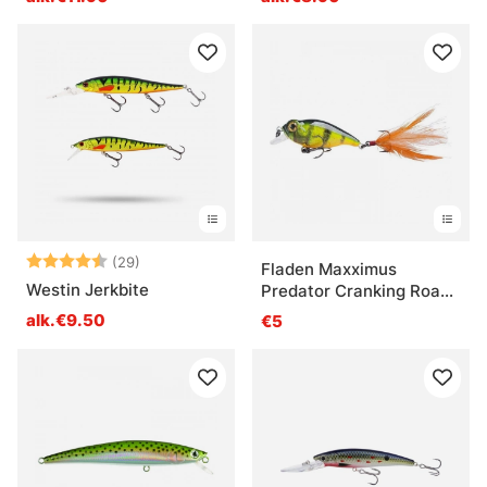
Arvio:
4.2 5:sta tähdestä
(29)
Fladen Maxximus
Westin Jerkbite
Predator Cranking Roach
50mm
alk.€9.50
€5