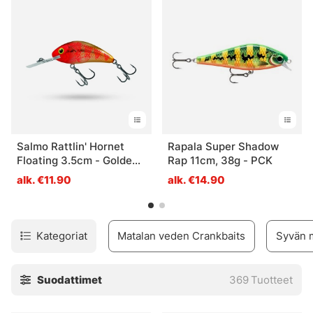
liikkuu vedessä kiehtovasti, ja heiluva liike houkuttelee
petokaloja puremaan. Vaappua voi kelata, vetouistella tai
kiinnittää veneen perään.
Salmo Rattlin' Hornet
Rapala Super Shadow
Floating 3.5cm - Golden
Rap 11cm, 38g - PCK
Red Head
alk. €11.90
alk. €14.90
Kategoriat
Matalan veden Crankbaits
Syvän 
Suodattimet
369
Tuotteet