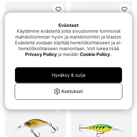
Evästeet
Käytämme evästeitä jotta sivustomme toimisivat
mahdollisimman hyvin ja markkinointiin ja tilastot.
Evästeitä voidaan käyttää henkilökohtaiseen ja ei-
henkilökohtaiseen mainontaan. Voit lukea lisää
Privacy Policy
ja meidän
Cookie Policy
.
3 for 2
Arvio:
5.0 5:sta tähde
(4)
Scout Crankster 7cm,
Hyväksy & sulje
Megabass Vision Oneten
21g
Jr
€10.90
alk.€25.90
Asetukset