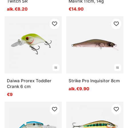
Twitch SR
Mavrik 11cm, 14g
alk.€8.20
€14.90
Daiwa Prorex Toddler
Strike Pro Inquisitor 8cm
Crank 6 cm
alk.€9.90
€9