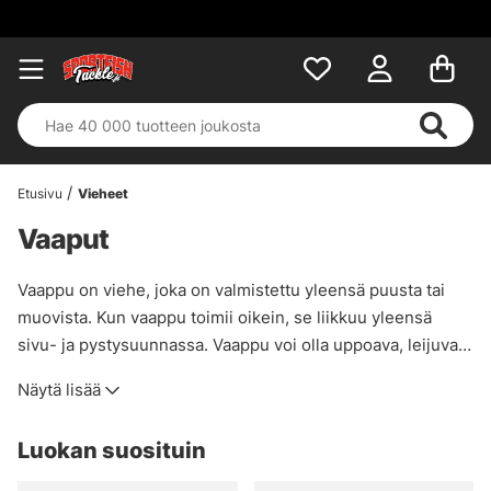
Etusivu
Vieheet
Vaaput
Vaappu on viehe, joka on valmistettu yleensä puusta tai
muovista. Kun vaappu toimii oikein, se liikkuu yleensä
sivu- ja pystysuunnassa. Vaappu voi olla uppoava, leijuva
tai kelluva, ja siinä on yleensä kolmihaarakoukku.
Näytä lisää
Useimmissa vaapuissa on räminäkuulia, jotka saavat aikaan
houkuttelevan äänen. Vaappu voi olla nivelletty eli koostua
Luokan suosituin
kahdesta tai useammasta osasta, jotka on liitetty löyhästi
toisiinsa, jolloin vaapun liikehdintä on elävämpää. Vaappu