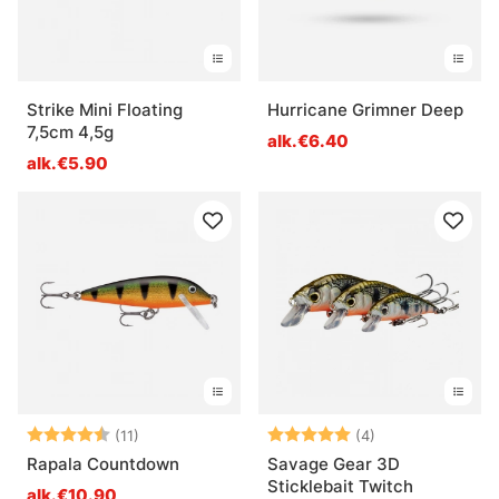
Strike Mini Floating
Hurricane Grimner Deep
7,5cm 4,5g
alk.€6.40
alk.€5.90
Arvio:
4.5 5:sta tähdestä
Arvio:
5.0 5:sta tähde
(11)
(4)
Rapala Countdown
Savage Gear 3D
Sticklebait Twitch
alk.€10.90