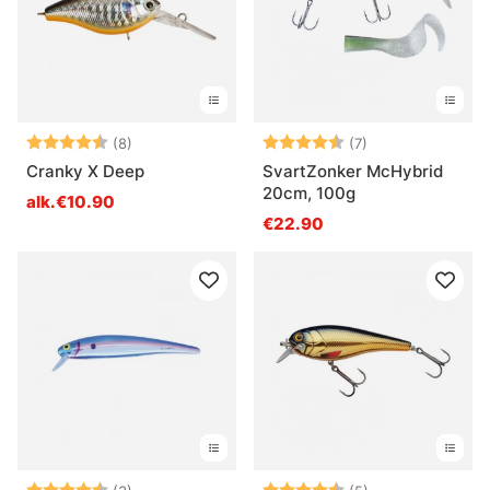
Arvio:
4.9 5:sta tähdestä
Arvio:
4.9 5:sta tähdes
(8)
(7)
Cranky X Deep
SvartZonker McHybrid
20cm, 100g
alk.€10.90
€22.90
Arvio:
4.7 5:sta tähdestä
Arvio:
4.2 5:sta tähde