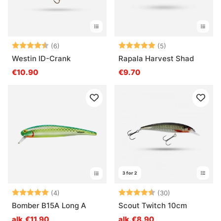
Arvio:
4.8 5:sta tähdestä
Arvio:
5.0 5:sta tähde
(6)
(5)
Westin ID-Crank
Rapala Harvest Shad
€10.90
€9.70
3 for 2
Arvio:
5.0 5:sta tähdestä
Arvio:
4.8 5:sta tähd
(4)
(30)
Bomber B15A Long A
Scout Twitch 10cm
alk.€11.90
alk.€8.90