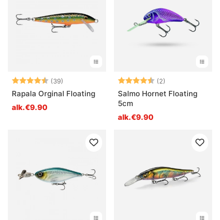
Arvio:
4.9 5:sta tähdestä
Arvio:
4.5 5:sta tähde
(39)
(2)
Rapala Orginal Floating
Salmo Hornet Floating
5cm
alk.€9.90
alk.€9.90