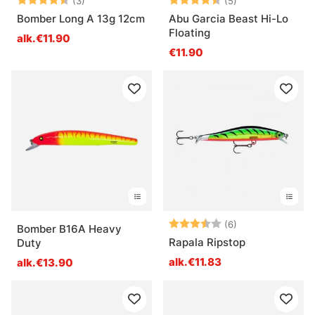
(3)
(5)
Bomber Long A 13g 12cm
Abu Garcia Beast Hi-Lo
Floating
alk.€11.90
€11.90
Arvio:
3.8 5:sta tähde
(6)
Bomber B16A Heavy
Rapala Ripstop
Duty
alk.€11.83
alk.€13.90