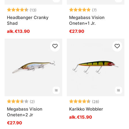
Arvio:
4.4 5:sta tähdestä
Arvio:
5.0 5:sta tähdes
(13)
(7)
Headbanger Cranky
Megabass Vision
Shad
Oneten+1 Jr.
alk.€13.90
€27.90
Arvio:
3.5 5:sta tähdestä
Arvio:
4.4 5:sta tähd
(2)
(28)
Megabass Vision
Karikko Wobbler
Oneten+2 Jr
alk.€15.90
€27.90