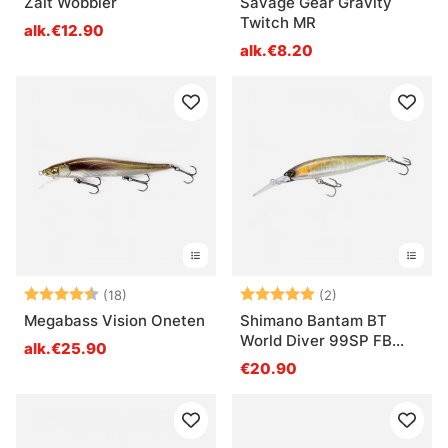
Zalt Wobbler
Savage Gear Gravity
Twitch MR
alk.€12.90
alk.€8.20
Arvio:
4.6 5:sta tähdestä
Arvio:
5.0 5:sta tähde
(18)
(2)
Megabass Vision Oneten
Shimano Bantam BT
World Diver 99SP FB
alk.€25.90
99mm 16g
€20.90