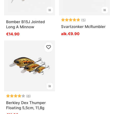
Arvio:
5.0 5:sta tähde
(5)
Bomber B15J Jointed
Svartzonker McRumbler
Long A Minnow
alk.€9.90
€14.90
Arvio:
4.0 5:sta tähdestä
(6)
Berkley Dex Thumper
Floating 5,5cm, 11,8g