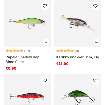
Arvio:
4.4 5:sta tähdestä
Arvio:
5.0 5:sta tähde
(37)
(9)
Rapala Shadow Rap
Karikko Knokker 8cm, 11g
Shad 9 cm
€13.90
€9.90