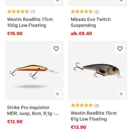
Arvio:
4.9 5:sta tähdestä
Arvio:
5.0 5:sta tähde
(7)
(2)
Westin RawBite 17cm
Mikado Evo Twitch
100g Low Floating
Suspending
€16.90
alk.€6.40
Arvio:
5.0 5:sta tähde
(3)
Strike Pro Inquisitor
Westin RawBite 15cm
MDR, susp, 8cm, 9,1g -
61g Low Floating
Golden Shiner
€12.90
€13.90