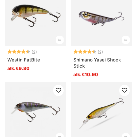
Arvio:
4.5 5:sta tähdestä
Arvio:
4.5 5:sta tähde
(2)
(2)
Westin FatBite
Shimano Yasei Shock
Stick
alk.€9.80
alk.€10.90