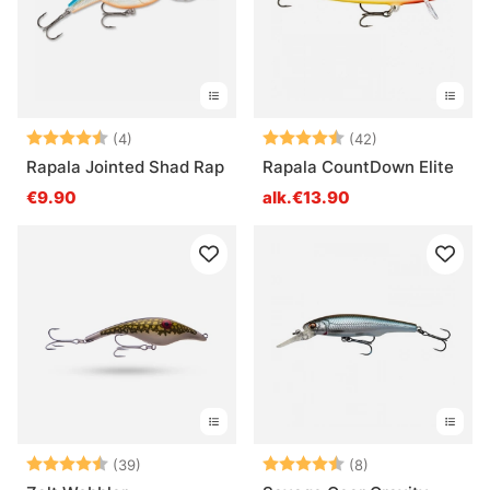
Arvio:
4.8 5:sta tähdestä
Arvio:
4.7 5:sta tähd
(4)
(42)
Rapala Jointed Shad Rap
Rapala CountDown Elite
€9.90
alk.€13.90
Arvio:
4.6 5:sta tähdestä
Arvio:
4.8 5:sta tähde
(39)
(8)