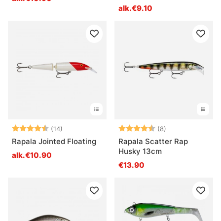
alk.€9.10
Arvio:
4.6 5:sta tähdestä
Arvio:
4.4 5:sta tähde
(14)
(8)
Rapala Jointed Floating
Rapala Scatter Rap
Husky 13cm
alk.€10.90
€13.90