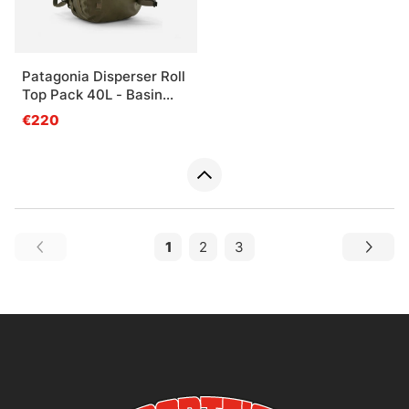
Patagonia Disperser Roll
Top Pack 40L - Basin
Green
€220
1
2
3