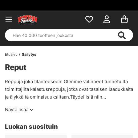
Etusivu
Säilytys
Reput
Reppuja joka tilanteeseen! Olemme valinneet tunnetuilta
toimittajilta kalastusreppuja, jotka ovat tasaisen laadukkaita
ja älykkäitä ominaisuuksiltaan.Täydellisiä niin
katukalastukseen kuin vuoristokalastukseen, joka vaatii
Näytä lisää
hieman enemmän varusteita. Jos kalastat rannalta, älykäs
säilytystila, joka nielee paljon varusteita, on korvaamaton!
Luokan suosituin
On myös reppuja, jotka ovat 100 % vedenpitäviä, aina hyvä
valinta, jos sinulla on mukanasi jotain, joka ei saa kastua.