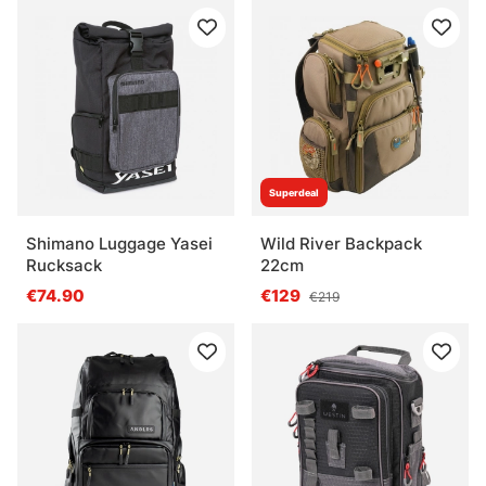
Superdeal
Shimano Luggage Yasei
Wild River Backpack
Rucksack
22cm
€74.90
€129
€219