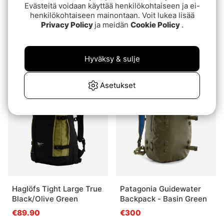
Evästeitä voidaan käyttää henkilökohtaiseen ja ei-
henkilökohtaiseen mainontaan. Voit lukea lisää
Privacy Policy
ja meidän
Cookie Policy
.
Patagonia Black Hole
Simms Dry Creek Rolltop
Mini MLC BOB
Backpack Midnight
Hyväksy & sulje
€200
€219.90
Asetukset
Haglöfs Tight Large True
Patagonia Guidewater
Black/Olive Green
Backpack - Basin Green
€89.90
€300