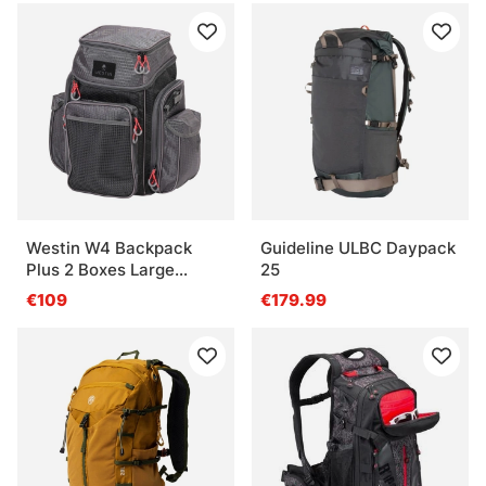
Westin W4 Backpack
Guideline ULBC Daypack
Plus 2 Boxes Large
25
Titanium Black
€109
€179.99