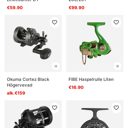
€59.90
€99.90
Okuma Cortez Black
FIBE Haspelrulle Liten
Högervevad
€16.90
alk.€159