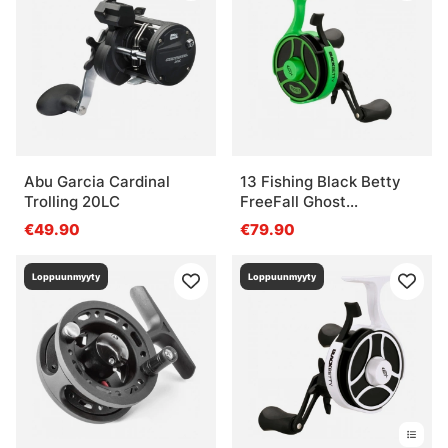
Abu Garcia Cardinal
13 Fishing Black Betty
Trolling 20LC
FreeFall Ghost
Radioactive 2.5 LH
€49.90
€79.90
Loppuunmyyty
Loppuunmyyty