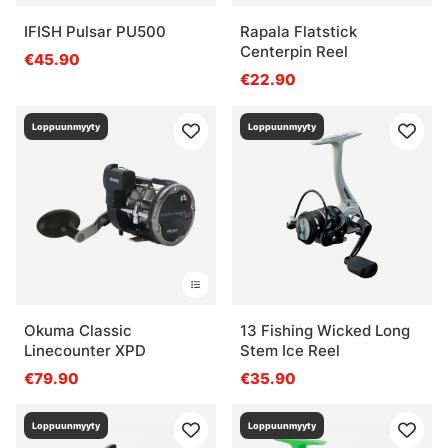
IFISH Pulsar PU500
Rapala Flatstick
Centerpin Reel
€45.90
€22.90
Loppuunmyyty
Loppuunmyyty
Okuma Classic
13 Fishing Wicked Long
Linecounter XPD
Stem Ice Reel
€79.90
€35.90
Loppuunmyyty
Loppuunmyyty