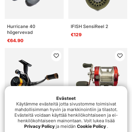
Hurricane 40
IFISH SensiReel 2
högervevad
€129
€64.90
Evästeet
Käytämme evästeitä jotta sivustomme toimisivat
mahdollisimman hyvin ja markkinointiin ja tilastot.
IFISH Paragon PG500
FIBE CL40 Ismeterulle
Evästeitä voidaan käyttää henkilökohtaiseen ja ei-
henkilökohtaiseen mainontaan. Voit lukea lisää
€40.90
€64.90
Privacy Policy
ja meidän
Cookie Policy
.