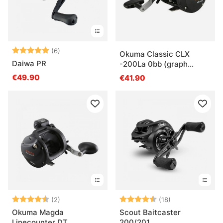
Arvio:
5.0 5:sta tähdestä
(6)
Okuma Classic CLX
Daiwa PR
-200La 0bb (graph
spool)
€49.90
€41.90
Arvio:
4.5 5:sta tähdestä
Arvio:
4.4 5:sta tähde
(2)
(18)
Okuma Magda
Scout Baitcaster
Linecounter DT
200/201