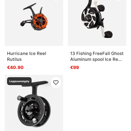
Hurricane Ice Reel
13 Fishing FreeFall Ghost
Rutilus
Aluminum spool Ice Reel-
2.5-LH, 3+1
€40.90
€99
Loppuunmyyty