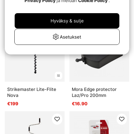
Privacy Policy
ja meidän
Cookie Policy
.
Lazer 200mm with
€99
Adapter
€199
Hyväksy & sulje
Asetukset
Strikemaster Lite-Flite
Mora Edge protector
Nova
Laz/Pro 200mm
€199
€16.90