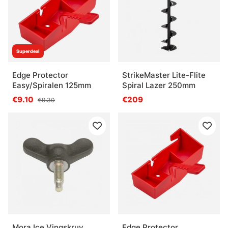
Superdeal
Edge Protector
StrikeMaster Lite-Flite
Easy/Spiralen 125mm
Spiral Lazer 250mm
€9.10
€209
€9.30
Mora Ice Vingskruv
Edge Protector