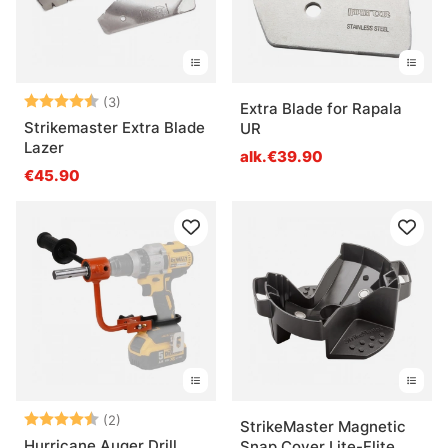
Arvio:
4.7 5:sta tähdestä
(3)
Extra Blade for Rapala
Strikemaster Extra Blade
UR
Lazer
alk.€39.90
€45.90
Arvio:
4.5 5:sta tähdestä
(2)
StrikeMaster Magnetic
Hurricane Auger Drill
Snap Cover Lite-Flite