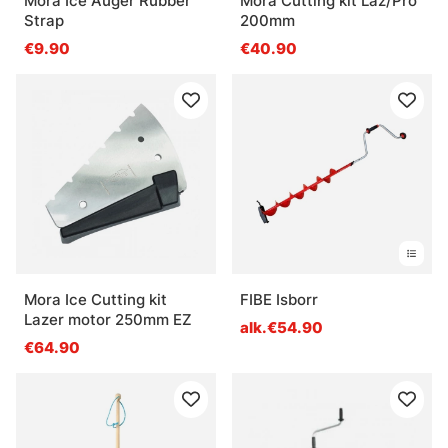
Mora Ice Auger Rubber
Mora Cutting kit Laz/Pro
Strap
200mm
€9.90
€40.90
Mora Ice Cutting kit
FIBE Isborr
Lazer motor 250mm EZ
alk.€54.90
€64.90