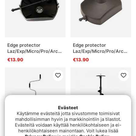
Edge protector
Edge protector
Laz/Exp/Micro/Pro/Arct
Laz/Exp/Micro/Pro/Arct
150mm
110mm
€13.90
€13.90
Evästeet
Käytämme evästeitä jotta sivustomme toimisivat
mahdollisimman hyvin ja markkinointiin ja tilastot.
Evästeitä voidaan käyttää henkilökohtaiseen ja ei-
henkilökohtaiseen mainontaan. Voit lukea lisää
Mora Ice Easy 200mm
Mora Ice Auger Lite-Flite