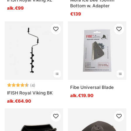
Bottom w. Adapter
alk.€99
€139
Arvio:
4.3 5:sta tähdestä
(4)
Fibe Universal Blade
IFISH Royal Viking BK
alk.€19.90
alk.€64.90