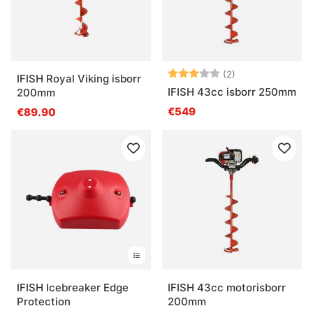
Arvio:
3.0 5:sta tähde
(2)
IFISH Royal Viking isborr
IFISH 43cc isborr 250mm
200mm
€549
€89.90
IFISH Icebreaker Edge
IFISH 43cc motorisborr
Protection
200mm