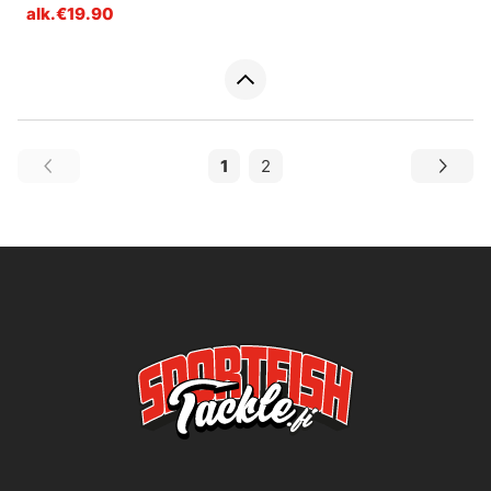
alk.€19.90
1
2