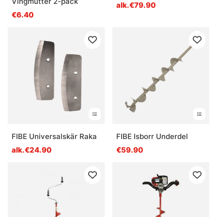
Vingmutter 2-pack
alk.€79.90
€6.40
FIBE Universalskär Raka
FIBE Isborr Underdel
alk.€24.90
€59.90