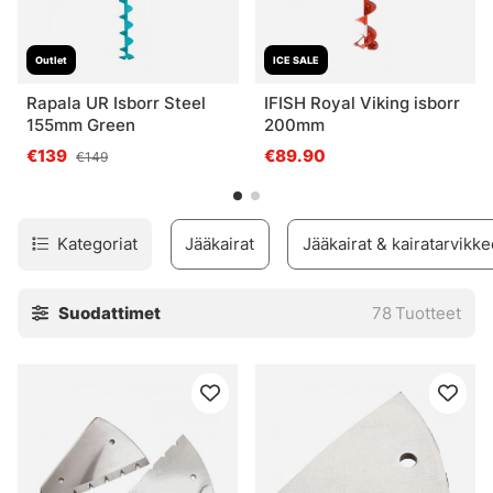
Outlet
ICE SALE
Rapala UR Isborr Steel
IFISH Royal Viking isborr
155mm Green
200mm
€139
€89.90
€149
Kategoriat
Jääkairat
Jääkairat & kairatarvikke
Suodattimet
78
Tuotteet