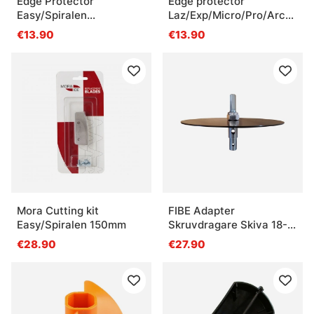
Edge Protector
Edge protector
Easy/Spiralen
Laz/Exp/Micro/Pro/Arct
175/200mm
130mm
€13.90
€13.90
Mora Cutting kit
FIBE Adapter
Easy/Spiralen 150mm
Skruvdragare Skiva 18-
22 mm
€28.90
€27.90