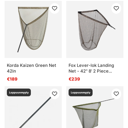
Korda Kaizen Green Net
Fox Lever-lok Landing
42in
Net - 42'' 8' 2 Piece
handle
€189
€239
Loppuunmyyty
Loppuunmyyty