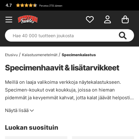
Etusivu
Kalastusmenetelmät
Specimenkalastus
Specimenhaavit & lisätarvikkeet
Meillä on laaja valikoima verkkoja näytekalastukseen.
Specimen-koukut ovat koukkuja, joissa on hieman
pidemmät ja kevyemmät kahvat, jotta kalat jäävät helposti
koukkuun, ja hellävarainen, solmuttomalla verkolla, jotta
Näytä lisää
kalojen herkkä limakerros ei vahingoitu. Löysät verkot ja
kahvat tai valmiit verkot useilta tunnetuilta tuotemerkeiltä,
Luokan suosituin
kuten Drennan, Fox, Sensas, Prologic ja Korum.