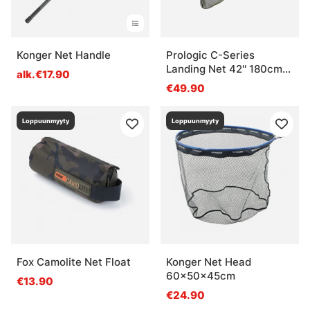
Konger Net Handle
Prologic C-Series
Landing Net 42'' 180cm
alk.€17.90
2pcs
€49.90
Loppuunmyyty
Loppuunmyyty
Fox Camolite Net Float
Konger Net Head
60x50x45cm
€13.90
€24.90