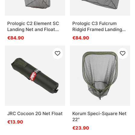
Prologic C2 Element SC
Prologic C3 Fulcrum
Landing Net and Float
Ridgid Framed Landing
42'' 2pcs
Net 42''
€84.90
€84.90
JRC Cocoon 2G Net Float
Korum Speci-Square Net
22''
€13.90
€23.90