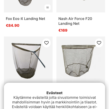
Fox Eos-X Landing Net
Nash Air Force F20
Landing Net
€84.90
€169
Sonik Sk-47 Net 42'' 2Pc
Korum Full Metal Latex
Evästeet
1.80m
Spoon 26in
Käytämme evästeitä jotta sivustomme toimisivat
mahdollisimman hyvin ja markkinointiin ja tilastot.
€79.90
€38.90
Evästeitä voidaan käyttää henkilökohtaiseen ja ei-