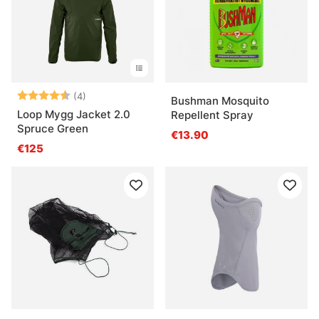
Arvio:
4.8 5:sta tähdestä
(4)
Bushman Mosquito
Loop Mygg Jacket 2.0
Repellent Spray
Spruce Green
€13.90
€125