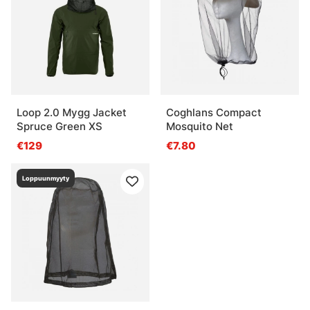
Loop 2.0 Mygg Jacket
Coghlans Compact
Spruce Green XS
Mosquito Net
€129
€7.80
Loppuunmyyty