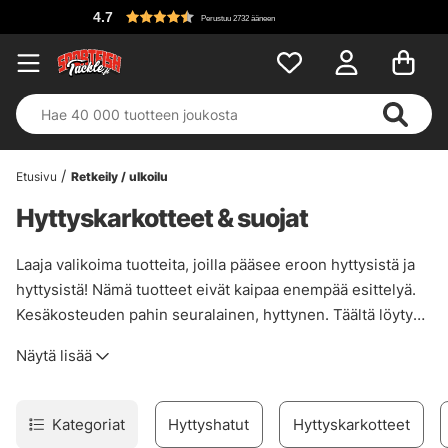
4.7
Perustuu 2732 ääneen
Etusivu
Retkeily / ulkoilu
Hyttyskarkotteet & suojat
Laaja valikoima tuotteita, joilla pääsee eroon hyttysistä ja
hyttysistä! Nämä tuotteet eivät kaipaa enempää esittelyä.
Kesäkosteuden pahin seuralainen, hyttynen. Täältä löytyy
suihkeita ja hyttyskarkotteita, joiden olemme todenneet
Näytä lisää
toimivan hyvin hyttysten ja sääskien loitolla pitämiseen.
Kategoriat
Hyttyshatut
Hyttyskarkotteet