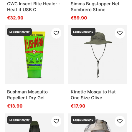
CWC Insect Bite Healer -
Simms Bugstopper Net
Heat it USB C
Sombrero Stone
€32.90
€59.90
Loppuunmyyty
Loppuunmyyty
Bushman Mosquito
Kinetic Mosquito Hat
Repellent Dry Gel
One Size Olive
€13.90
€17.90
Loppuunmyyty
Loppuunmyyty