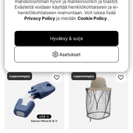
mahdollisimman hyvin ja markkinointiin ja tilastot.
Evästeitä voidaan käyttää henkilökohtaiseen ja ei-
henkilökohtaiseen mainontaan. Voit lukea lisää
Privacy Policy
ja meidän
Cookie Policy
.
Hyväksy & sulje
Fladen Mosquito Net
Beyond Nordic BN418
With Hat
Mosquito Net Black
Asetukset
€5.20
€9.90
Loppuunmyyty
Loppuunmyyty