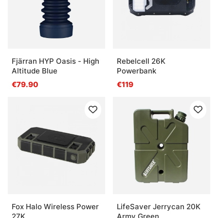
Fjärran HYP Oasis - High
Rebelcell 26K
Altitude Blue
Powerbank
€79.90
€119
Fox Halo Wireless Power
LifeSaver Jerrycan 20K
27K
Army Green