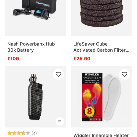
Nash Powerbanx Hub
LifeSaver Cube
30k Battery
Activated Carbon Filters
6-pack
€109
€25.90
Arvio:
3.3 5:sta tähdestä
(4)
Wiggler Innersole Heater