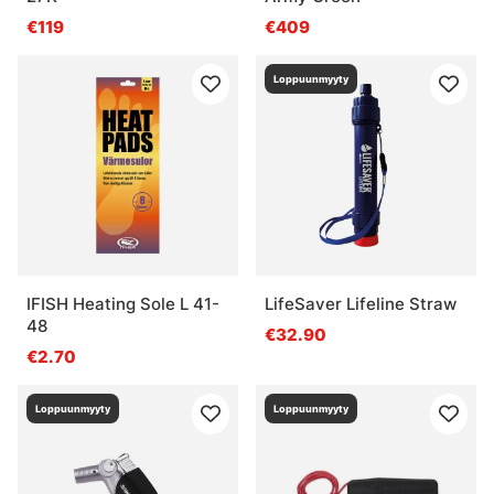
€119
€409
Loppuunmyyty
IFISH Heating Sole L 41-
LifeSaver Lifeline Straw
48
€32.90
€2.70
Loppuunmyyty
Loppuunmyyty