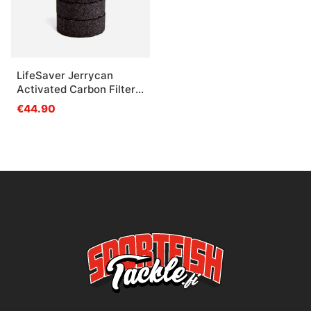
LifeSaver Jerrycan
Activated Carbon Filters
5-pack
€44.90