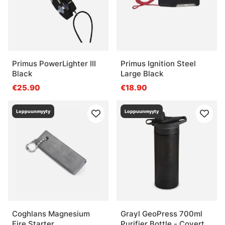
Primus PowerLighter III
Primus Ignition Steel
Black
Large Black
€25.90
€18.90
Loppuunmyyty
Loppuunmyyty
Coghlans Magnesium
Grayl GeoPress 700ml
Fire Starter
Purifier Bottle - Covert