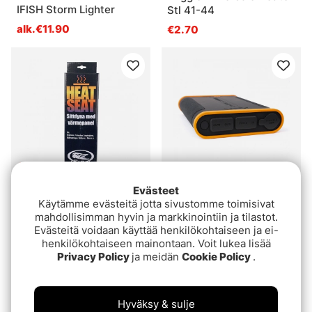
IFISH Storm Lighter
Stl 41-44
alk.€11.90
€2.70
Superdeal
Evästeet
Käytämme evästeitä jotta sivustomme toimisivat
IFISH Heat-Seat
Fox Halo Power 48K
mahdollisimman hyvin ja markkinointiin ja tilastot.
€45.90
€209
€46.90
Evästeitä voidaan käyttää henkilökohtaiseen ja ei-
henkilökohtaiseen mainontaan. Voit lukea lisää
Privacy Policy
ja meidän
Cookie Policy
.
Hyväksy & sulje