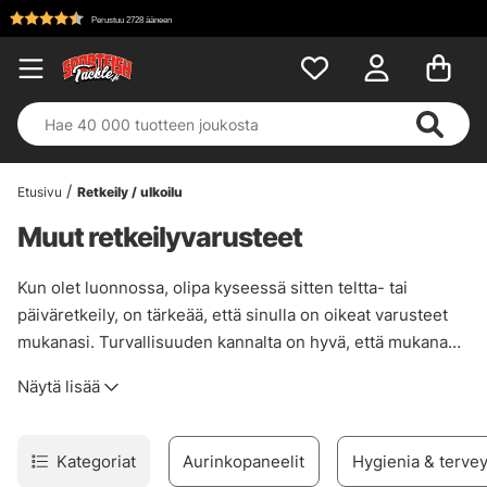
Etusivu
Retkeily / ulkoilu
Muut retkeilyvarusteet
Kun olet luonnossa, olipa kyseessä sitten teltta- tai
päiväretkeily, on tärkeää, että sinulla on oikeat varusteet
mukanasi. Turvallisuuden kannalta on hyvä, että mukana
on välttämättömyystarvikkeita, kuten ensiapu ja
Näytä lisää
nuotiotikkuja tai sytyttimiä. Pidemmillä vaelluksilla
hygieniatarvikkeet, joilla pidät itsesi puhtaana, ja hyvä
virtapankki, joka pitää puhelimesi hengissä, voivat olla
Kategoriat
Aurinkopaneelit
Hygienia & terve
hyödyllisiä.