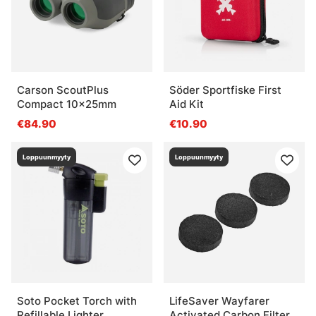
Carson ScoutPlus
Söder Sportfiske First
Compact 10x25mm
Aid Kit
€84.90
€10.90
Loppuunmyyty
Loppuunmyyty
Soto Pocket Torch with
LifeSaver Wayfarer
Refillable Lighter
Activated Carbon Filters