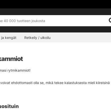
 ja kengät
Retkeily / ulkoilu
kammiot
emasi rytmikammiot!
ivat ehdottomasti olla se, mikä tekee kalastuksesta mieli kiireisinä päiv
a sitten perhoa rytmikammiolla tai työnnät kammion suosikkikumiviehee
nia eri versioita, lasia, messinkiä, muovia, polyeetteriä, terästä jne. 
uosituin