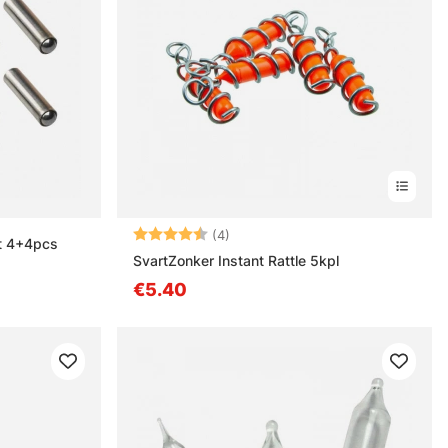
Arvio:
4.3 5:sta tähdestä
(4)
it 4+4pcs
SvartZonker Instant Rattle 5kpl
€5.40