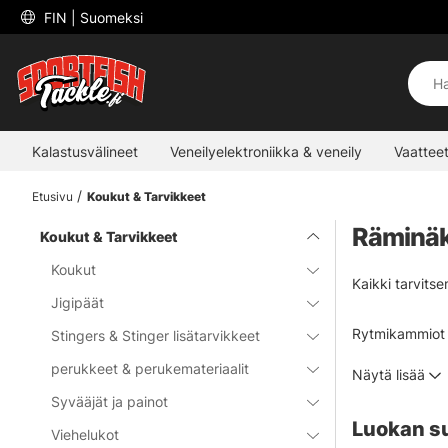
 FIN 
| Suomeksi
Kalastusvälineet
Veneilyelektroniikka & veneily
Vaatteet
Etusivu
Koukut & Tarvikkeet
Räminä
Koukut & Tarvikkeet
Koukut
Kaikki tarvits
Jigipäät
Rytmikammiot vo
Stingers & Stinger lisätarvikkeet
valita, sidotp
perukkeet & perukemateriaalit
Näytä lisää
valittavissa mo
Syvääjät ja painot
Luokan s
Viehelukot