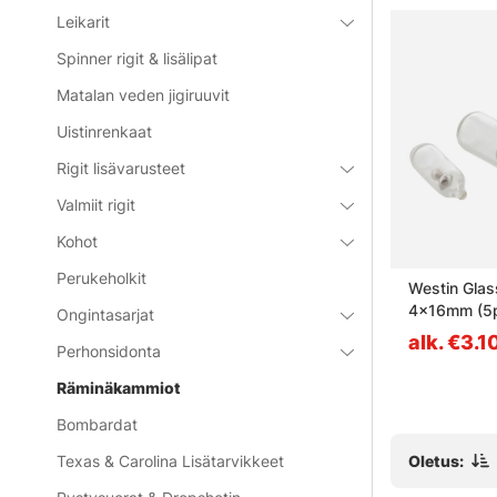
Leikarit
Spinner rigit & lisälipat
Matalan veden jigiruuvit
Uistinrenkaat
Rigit lisävarusteet
Valmiit rigit
Kohot
Perukeholkit
 & Spike
SvartZonker Instant Rattle
Westin Glass
5kpl - Transparent
4x16mm (5
Ongintasarjat
€3.30
alk. €3.1
Perhonsidonta
Räminäkammiot
Bombardat
Oletus:
Texas & Carolina Lisätarvikkeet