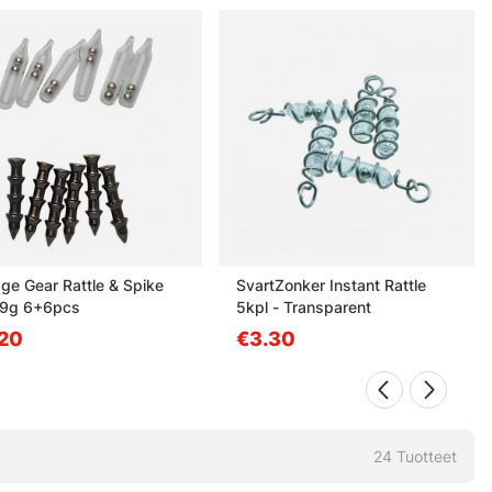
ge Gear Rattle & Spike
SvartZonker Instant Rattle
1.9g 6+6pcs
5kpl - Transparent
20
€3.30
24
Tuotteet