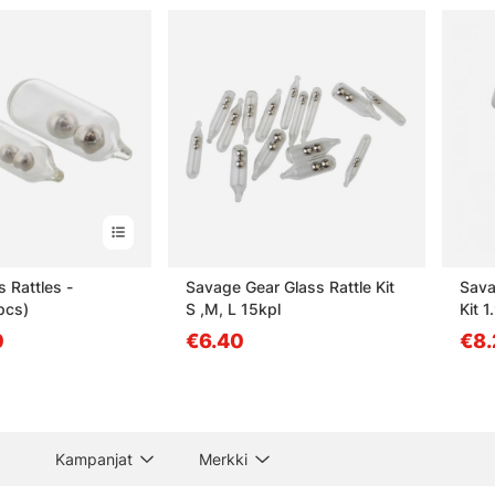
 Rattles -
Savage Gear Glass Rattle Kit
Sava
pcs)
S ,M, L 15kpl
Kit 
0
€6.40
€8.
Kampanjat
Merkki