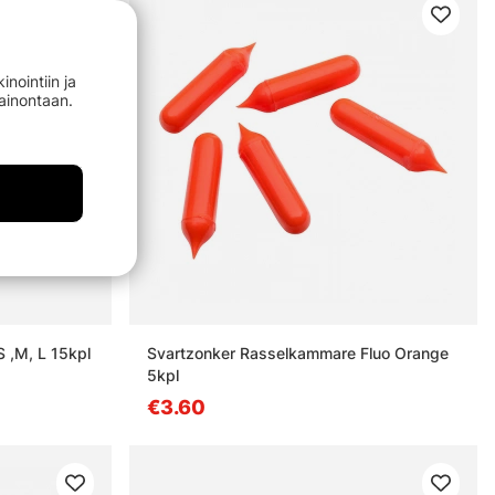
nointiin ja
mainontaan.
S ,M, L 15kpl
Svartzonker Rasselkammare Fluo Orange
5kpl
€3.60