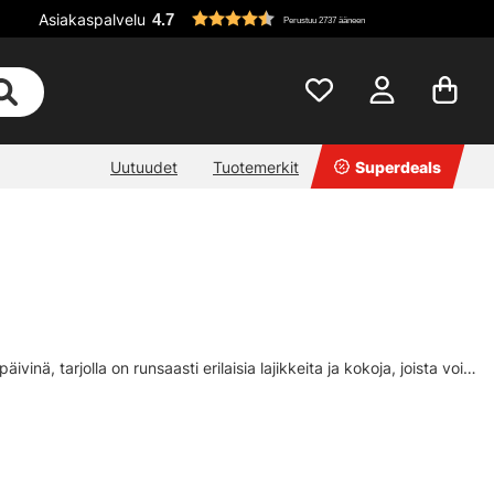
Asiakaspalvelu
4.7
Perustuu 2737 ääneen
Uutuudet
Tuotemerkit
Superdeals
inä, tarjolla on runsaasti erilaisia lajikkeita ja kokoja, joista voit
si melaan. Riippuen siitä, miltä haluat kolinan kuulostavan, on
Kaikissa on eri taajuudet ja kolinan voimakkuudet!