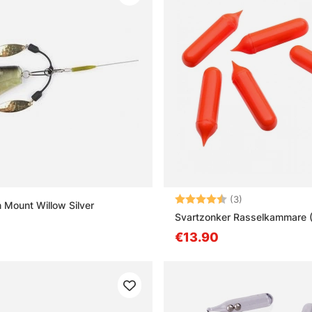
Arvio:
4.7 5:sta tähde
(3)
 Mount Willow Silver
Svartzonker Rasselkammare 
€13.90