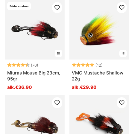
Söder custom
Arvio:
4.6 5:sta tähdestä
Arvio:
5.0 5:sta tähde
(70)
(12)
Miuras Mouse Big 23cm,
VMC Mustache Shallow
95gr
22g
alk.€36.90
alk.€29.90