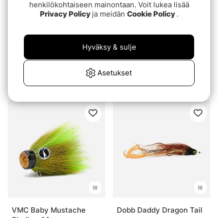
henkilökohtaiseen mainontaan. Voit lukea lisää
Privacy Policy
ja meidän
Cookie Policy
.
Hyväksy & sulje
Arvio:
4.8 5:sta tähdestä
Arvio:
5.0 5:sta tähde
(18)
(2)
Asetukset
Westin Monsterfly
VMC Twitchin Jig
€27.90
€8.60
VMC Baby Mustache
Dobb Daddy Dragon Tail