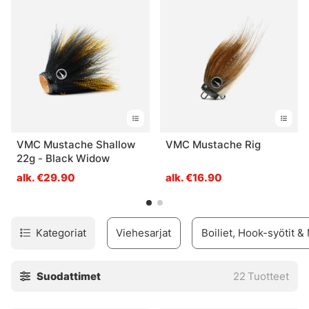
Monet ihmiset ovat onnistuneet erittäin hyvin myös
pystysuuntaisessa kalastuksessa pohjassa
spinningperholla.
Älä unohda verestää perhoa ennen heittoa, jotta se olisi
mukavampi.
VMC Mustache Shallow
VMC Mustache Rig
22g - Black Widow
alk. €29.90
alk. €16.90
Kategoriat
Viehesarjat
Boiliet, Hook-syötit &
Suodattimet
22
Tuotteet