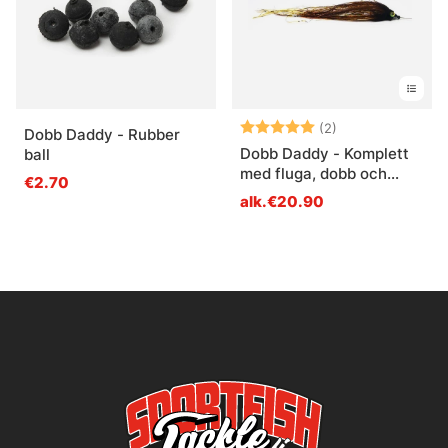
Arvio:
5.0 5:sta tähde
(2)
Dobb Daddy - Rubber
Dobb Daddy - Komplett
ball
med fluga, dobb och
€2.70
tillbehör
alk.€20.90