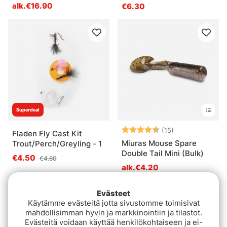
alk.€16.90
€6.30
Superdeal
Arvio:
4.4 5:sta tähde
(15)
Fladen Fly Cast Kit
Miuras Mouse Spare
Trout/Perch/Greyling - 1
Double Tail Mini (Bulk)
€4.50
€4.60
alk.€4.20
Evästeet
Käytämme evästeitä jotta sivustomme toimisivat
mahdollisimman hyvin ja markkinointiin ja tilastot.
Evästeitä voidaan käyttää henkilökohtaiseen ja ei-