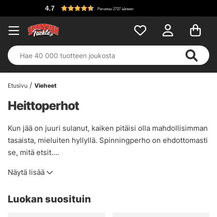
4.7
Perustuu 2737 ääneen
Etusivu
Vieheet
Heittoperhot
Kun jää on juuri sulanut, kaiken pitäisi olla mahdollisimman
tasaista, mieluiten hyllyllä. Spinningperho on ehdottomasti
se, mitä etsit.
Kärpäsellä voi kalastaa äärimmäisen hitaasti ja saada
Näytä lisää
pitkän spinnauspysähdyksen ilman, että se uppoaa
pohjaan, joten jos olet kateellinen perhokalastajan edusta
Luokan suosituin
tietyissä tilanteissa, voit lopettaa nyt.