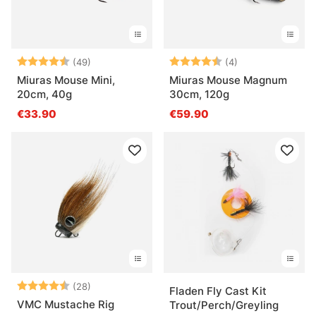
Arvio:
4.5 5:sta tähdestä
Arvio:
4.8 5:sta tähde
(49)
(4)
Miuras Mouse Mini,
Miuras Mouse Magnum
20cm, 40g
30cm, 120g
€33.90
€59.90
Arvio:
4.8 5:sta tähdestä
(28)
Fladen Fly Cast Kit
VMC Mustache Rig
Trout/Perch/Greyling