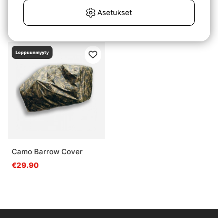
JRC Contact Barrow
Carp Porter Stealth -
Asetukset
Green
€179
€299
Loppuunmyyty
Camo Barrow Cover
€29.90