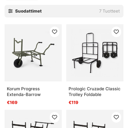
vaikeasti ohitettavissa.
Suodattimet
7
Tuotteet
Korum Progress
Prologic Cruzade Classic
Extenda-Barrow
Trolley Foldable
€169
€119