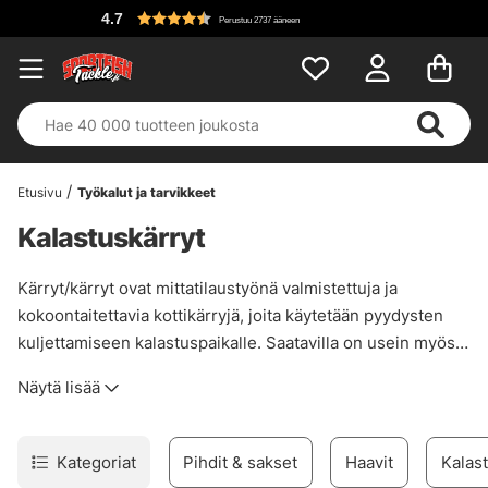
4.7
Perustuu 2737 ääneen
Etusivu
Työkalut ja tarvikkeet
Kalastuskärryt
Kärryt/kärryt ovat mittatilaustyönä valmistettuja ja
kokoontaitettavia kottikärryjä, joita käytetään pyydysten
kuljettamiseen kalastuspaikalle. Saatavilla on usein myös
yhteensopivia kottikärryjen laukkuja, joiden avulla voit
Näytä lisää
säilyttää kalustosi karppikärryissäsi mahdollisimman
pienessä tilassa. Kun olet karppikalastuksen harrastaja ja
sinulla on paljon pusseja ja karppivapoja mukanasi,
Kategoriat
Pihdit & sakset
Haavit
Kalast
kalastusvälineiden kuljettaminen kärryillä uintipaikallesi on