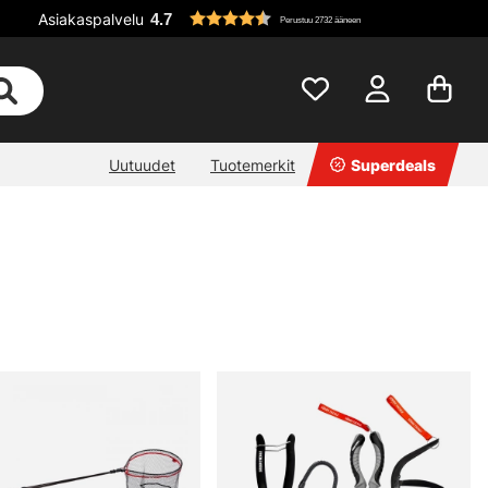
Asiakaspalvelu
4.7
Perustuu 2732 ääneen
Uutuudet
Tuotemerkit
Superdeals