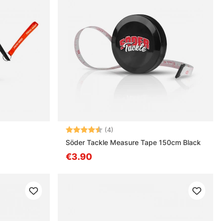
stä
Arvio:
4.5 5:sta tähdestä
(4)
Söder Tackle Measure Tape 150cm Black
€3.90