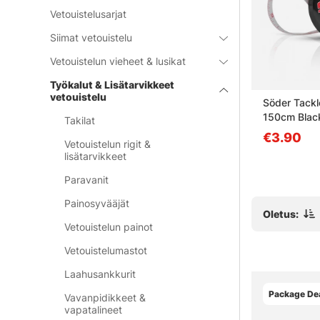
Vetouistelusarjat
Siimat vetouistelu
Vetouistelun vieheet & lusikat
Pakettihinta
Työkalut & Lisätarvikkeet
vetouistelu
Jetty
Söder Tackle Toolkit
Söder Tack
150cm Blac
Takilat
€46.90
€3.90
Vetouistelun rigit &
lisätarvikkeet
Paravanit
Painosyvääjät
Oletus:
Vetouistelun painot
Vetouistelumastot
Laahusankkurit
Package Dea
Vavanpidikkeet &
vapatalineet