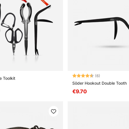
Arvio:
4.2 5:sta tähde
(6)
 Toolkit
Söder Hookout Double Tooth
€9.70