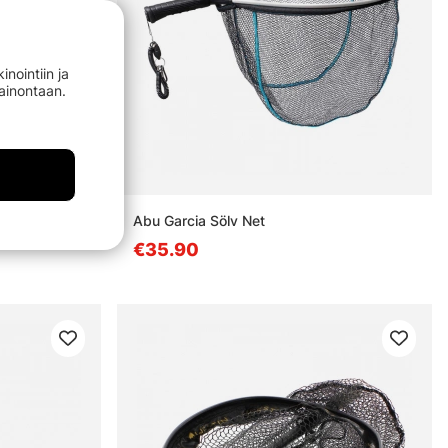
nointiin ja
mainontaan.
ess XL
Abu Garcia Sölv Net
€35.90