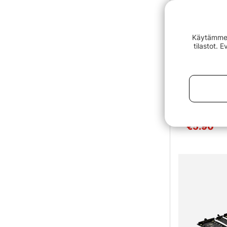
Käytämme e
tilastot. 
Söder Sport
€5.90