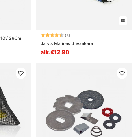
Arvio:
4.3 5:sta tähdestä
(3)
 10'/ 26Cm
Jarvis Marines drivankare
alk.€12.90