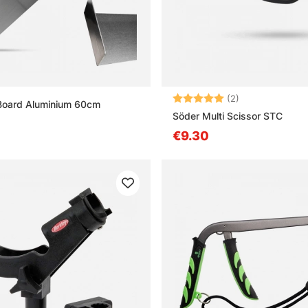
Arvio:
5.0 5:sta tähd
(2)
Board Aluminium 60cm
Söder Multi Scissor STC
€9.30