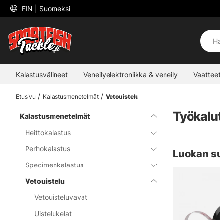
 FIN 
| Suomeksi
Kalastusvälineet
Veneilyelektroniikka & veneily
Vaatteet
Etusivu
Kalastusmenetelmät
Vetouistelu
Työkalut
Kalastusmenetelmät
Heittokalastus
Perhokalastus
Luokan s
Specimenkalastus
Vetouistelu
Vetouisteluvavat
Uistelukelat