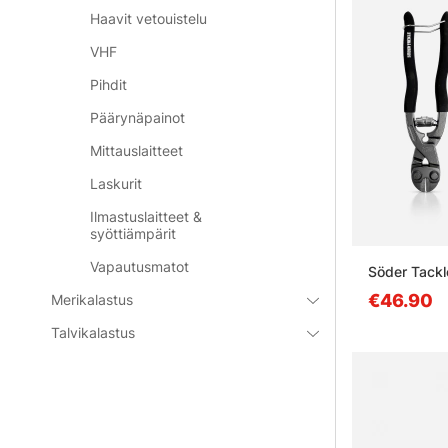
Haavit vetouistelu
VHF
Pihdit
Päärynäpainot
Mittauslaitteet
Laskurit
Ilmastuslaitteet &
syöttiämpärit
Vapautusmatot
Söder Tackle
€46.90
Merikalastus
Talvikalastus