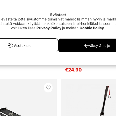
Evästeet
västeitä jotta sivustomme toimisivat mahdollisimman hyvin ja markki
Evästeitä voidaan käyttää henkilökohtaiseen ja ei-henkilökohtaiseen 
Voit lukea lisää
Privacy Policy
ja meidän
Cookie Policy
.
Asetukset
Hyväksy & sulje
fiske Measuring Decal 60cm
Westin Unhooking Plier Stainl
11'4''/29cm
€24.90