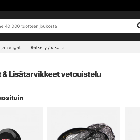
 ja kengät
Retkeily / ulkoilu
 & Lisätarvikkeet vetouistelu
uosituin