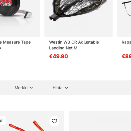
le Measure Tape
Westin W3 CR Adjustable
Rapa
k
Landing Net M
€49.90
€89
Merkki
Hinta
l!