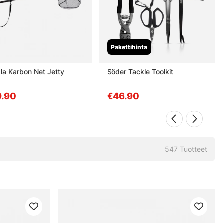
Pakettihinta
la Karbon Net Jetty
Söder Tackle Toolkit
.90
€46.90
547
Tuotteet