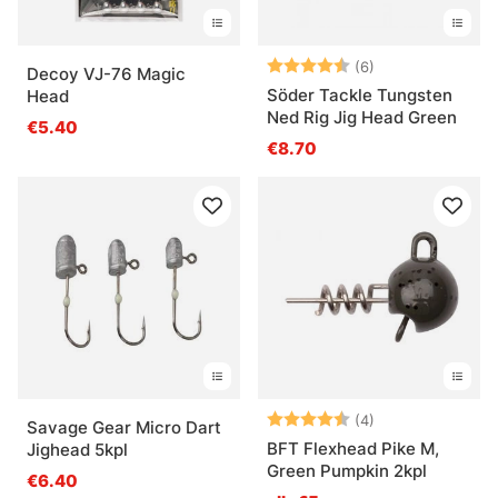
Arvio:
4.8 5:sta tähde
(6)
Decoy VJ-76 Magic
Söder Tackle Tungsten
Head
Ned Rig Jig Head Green
€5.40
€8.70
Arvio:
4.8 5:sta tähde
(4)
Savage Gear Micro Dart
BFT Flexhead Pike M,
Jighead 5kpl
Green Pumpkin 2kpl
€6.40