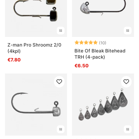
Arvio:
5.0 5:sta tähde
(10)
Z-man Pro Shroomz 2/0
Bite Of Bleak Bitehead
(4kpl)
TRH (4-pack)
€7.80
€6.50