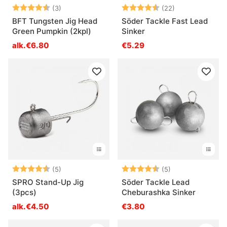
Arvio:
4.7 5:sta tähdestä
Arvio:
4.7 5:sta tähd
(3)
(22)
BFT Tungsten Jig Head
Söder Tackle Fast Lead
Green Pumpkin (2kpl)
Sinker
alk.€6.80
€5.29
Arvio:
4.4 5:sta tähdestä
Arvio:
4.6 5:sta tähde
(5)
(5)
SPRO Stand-Up Jig
Söder Tackle Lead
(3pcs)
Cheburashka Sinker
alk.€4.50
€3.80