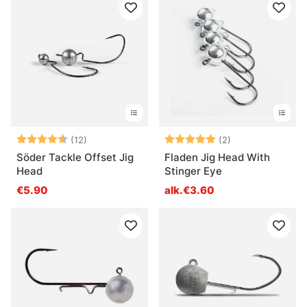
Arvio:
4.4 5:sta tähdestä
Arvio:
5.0 5:sta tähde
(12)
(2)
Söder Tackle Offset Jig
Fladen Jig Head With
Head
Stinger Eye
€5.90
alk.€3.60