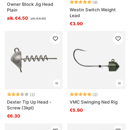
Arvio:
5.0 5:sta tähde
(9)
Owner Block Jig Head
Westin Switch Weight
Plain
Lead
alk.€4.50
alk.€4.60
€3.90
Arvio:
3.0 5:sta tähdestä
Arvio:
5.0 5:sta tähde
(2)
(2)
Dexter Tip Up Head -
VMC Swinging Ned Rig
Screw (3kpl)
€5.90
€6.30