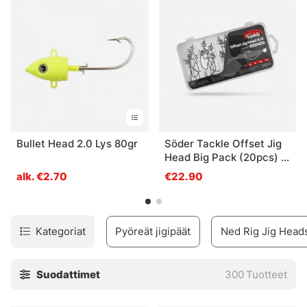
Bullet Head 2.0 Lys 80gr
Söder Tackle Offset Jig
Head Big Pack (20pcs) -
4/0 (5g, 7g, 10g, 14g)
alk. €2.70
€22.90
Kategoriat
Pyöreät jigipäät
Ned Rig Jig Head
Suodattimet
300
Tuotteet