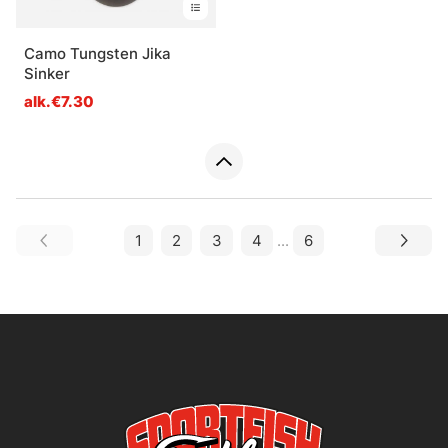
Camo Tungsten Jika
Sinker
alk.€7.30
1
2
3
4
...
6