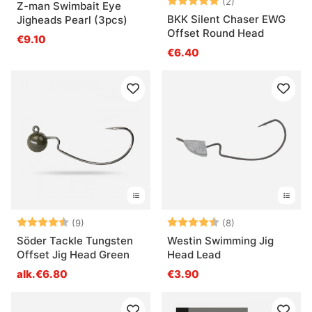
Arvio:
5.0 5:sta tähde
(2)
Z-man Swimbait Eye
BKK Silent Chaser EWG
Jigheads Pearl (3pcs)
Offset Round Head
€9.10
€6.40
Arvio:
4.6 5:sta tähdestä
Arvio:
4.4 5:sta tähde
(9)
(8)
Söder Tackle Tungsten
Westin Swimming Jig
Offset Jig Head Green
Head Lead
alk.€6.80
€3.90