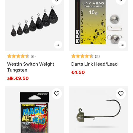
Arvio:
4.5 5:sta tähdestä
Arvio:
4.4 5:sta tähde
(6)
(5)
Westin Switch Weight
Darts Link Head/Lead
Tungsten
€4.50
alk.€9.50