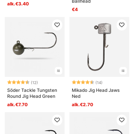
Ballhead
alk.€3.40
€4
Arvio:
4.2 5:sta tähdestä
Arvio:
4.6 5:sta tähde
(12)
(14)
Söder Tackle Tungsten
Mikado Jig Head Jaws
Round Jig Head Green
Ned
alk.€7.70
alk.€2.70