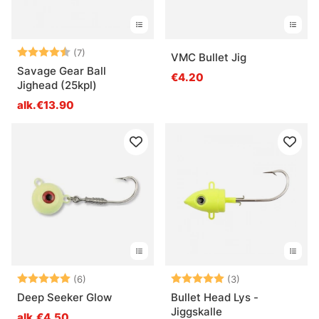
Arvio:
4.6 5:sta tähdestä
(7)
VMC Bullet Jig
Savage Gear Ball
€4.20
Jighead (25kpl)
alk.€13.90
Arvio:
5.0 5:sta tähdestä
Arvio:
5.0 5:sta tähde
(6)
(3)
Deep Seeker Glow
Bullet Head Lys -
Jiggskalle
alk.€4.50