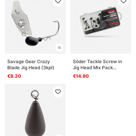
Savage Gear Crazy
Söder Tackle Screw in
Blade Jig Head (3kpl)
Jig Head Mix Pack
(20pcs) - 7g, 10g, 15g,
€8.20
€14.90
20g