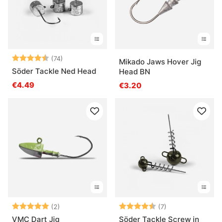
Arvio:
4.3 5:sta tähdestä
(74)
Mikado Jaws Hover Jig
Söder Tackle Ned Head
Head BN
€4.49
€3.20
Arvio:
5.0 5:sta tähdestä
Arvio:
4.7 5:sta tähdes
(2)
(7)
VMC Dart Jig
Söder Tackle Screw in