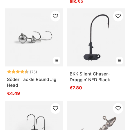
alk.€5
Arvio:
4.4 5:sta tähdestä
(75)
BKK Silent Chaser-
Söder Tackle Round Jig
Draggin' NED Black
Head
€7.80
€4.49