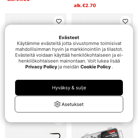
alk.€2.70
Evästeet
Käytämme evästeitä jotta sivustomme toimisivat
mahdollisimman hyvin ja markkinointiin ja tilastot.
Evästeitä voidaan käyttää henkilökohtaiseen ja ei-
henkilökohtaiseen mainontaan. Voit lukea lisää
Privacy Policy
ja meidän
Cookie Policy
.
Arvio:
4.6 5:sta tähdestä
(33)
Söder Tackle Offset Jig
Hyväksy & sulje
Söder Tackle Round Jig
Head Big Pack (20pcs) -
Head Big Pack (25pcs)
4/0 (5g, 7g, 10g, 14g)
€22.90
€19.90
Asetukset