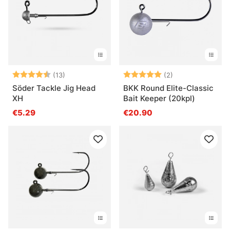
Arvio:
4.7 5:sta tähdestä
Arvio:
5.0 5:sta tähde
(13)
(2)
Söder Tackle Jig Head
BKK Round Elite-Classic
XH
Bait Keeper (20kpl)
€5.29
€20.90