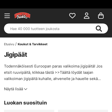
Etusivu
Koukut & Tarvikkeet
Jigipäät
Todennäköisesti Euroopan paras valikoima jigipäitä! Jos
etsit ruuvipäitä, klikkaa tästä >>Täältä löydät laajan
valikoiman jigipäitä kuhalle, ahvenelle ja hauelle sekä
merikalastukseen, pystykalastukseen, matalalle tai syvälle.
Näytä lisää
Jokaisella on oma jigipääsuosikkinsa, ja siksi pidämme
huolta siitä, että varastomme valikoima on
Luokan suosituin
poikkeuksellisen laaja. Jos etsit jotain, mutta et löydä sitä
sivustolta, älä epäröi ottaa yhteyttä asiakaspalveluumme!