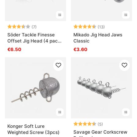
Arvio:
3.6 5:sta tähdestä
Arvio:
4.9 5:sta tähde
(7)
(13)
Söder Tackle Finesse
Mikado Jig Head Jaws
Offset Jig Head (4 pack)
Classic
1/0
€6.50
€3.60
Arvio:
4.6 5:sta tähde
(5)
Konger Soft Lure
Savage Gear Corkscrew
Weighted Screw (3pcs)