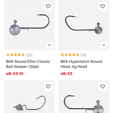
Arvio:
4.8 5:sta tähdestä
Arvio:
4.8 5:sta tähde
(22)
(13)
BKK Round Elite-Classic
BKK Hyperlatch Round
Bait Keeper (3kpl)
Head Jig Head
alk.€4.10
alk.€5