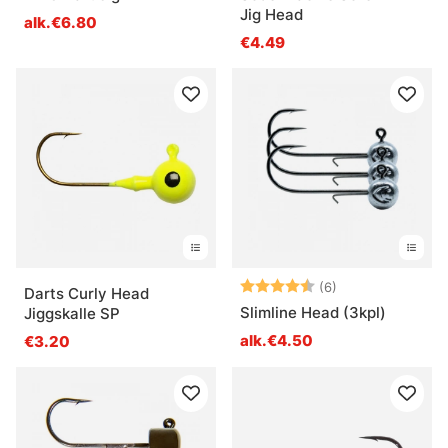
Jig Head
alk.€6.80
€4.49
Arvio:
4.8 5:sta tähde
(6)
Darts Curly Head
Slimline Head (3kpl)
Jiggskalle SP
alk.€4.50
€3.20