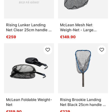
Rising Lunker Landing
McLean Mesh Net
Net Clear 25cm handle -
Weigh-Net - Large
Stealth
(M113)
€259
€149.90
McLean Foldable Weight-
Rising Brookie Landing
Net
Net Black 25cm handle -
Cobalt
€159.90
€229