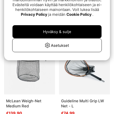
Evästeitä voidaan käyttää henkilökohtaiseen ja ei-
henkilökohtaiseen mainontaan. Voit lukea lisää
Privacy Policy
ja meidän
Cookie Policy
.
Rising Brookie Landing
Rising Lunker Landing
Net Clear 25cm handle -
Net Black 25cm handle -
Hyväksy & sulje
Moss
Stealth
€229
€259
Asetukset
McLean Weigh-Net
Guideline Multi Grip LW
Medium Red
Net - L
€139.90
€74.99