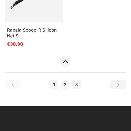
Rapala Scoop-R Silicon
Net S
€38.90
1
2
3