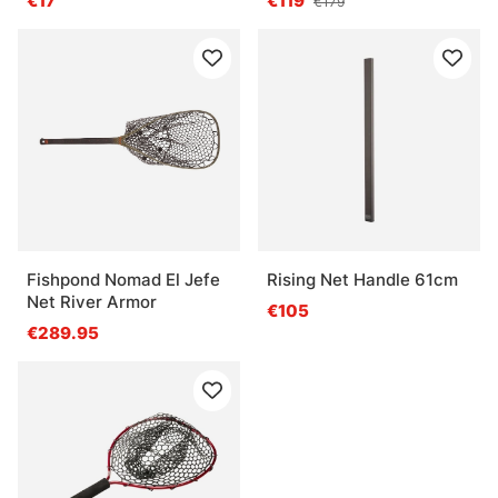
€17
€119
€179
Fishpond Nomad El Jefe
Rising Net Handle 61cm
Net River Armor
€105
€289.95