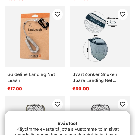
Guideline Landing Net
SvartZonker Snoken
Leash
Spare Landing Net
85x80cm
€17.99
€59.90
Evästeet
Käytämme evästeitä jotta sivustomme toimisivat
mahdollisimman hyvin ja markkinointiin ja tilastot.