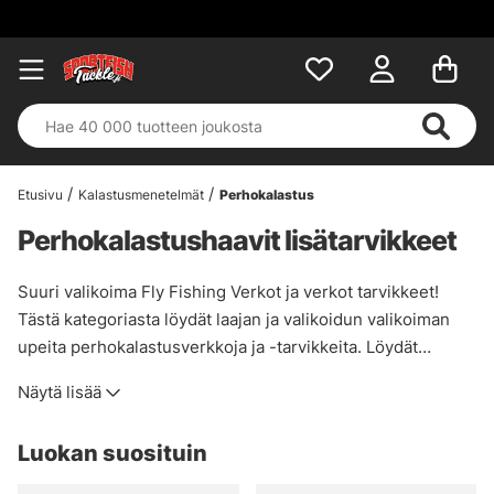
Etusivu
Kalastusmenetelmät
Perhokalastus
Perhokalastushaavit lisätarvikkeet
Suuri valikoima Fly Fishing Verkot ja verkot tarvikkeet!
Tästä kategoriasta löydät laajan ja valikoidun valikoiman
upeita perhokalastusverkkoja ja -tarvikkeita. Löydät
tuotemerkkejä kuten Brodin, Fly dressing, Guideline,
Näytä lisää
McLean, Scierra ja muita. Täältä löydät
perhokalastuskoukkuja kaikissa hintaluokissa ja
Luokan suosituin
painoluokissa, jopa joissakin on kahvassa
sisäänrakennettu vaaka!