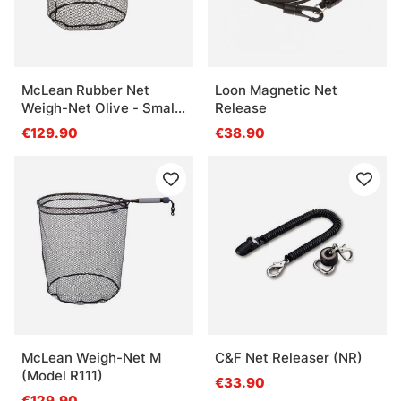
McLean Rubber Net
Loon Magnetic Net
Weigh-Net Olive - Small
Release
(R112)
€129.90
€38.90
McLean Weigh-Net M
C&F Net Releaser (NR)
(Model R111)
€33.90
€129.90