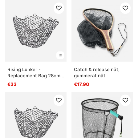
Rising Lunker -
Catch & release nät,
Replacement Bag 28cm
gummerat nät
deep
€33
€17.90