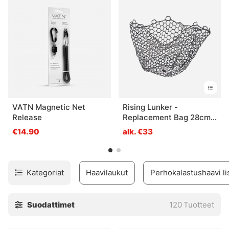
VATN Magnetic Net
Rising Lunker -
Release
Replacement Bag 28cm
deep - Black
€14.90
alk. €33
Kategoriat
Haavilaukut
Perhokalastushaavi li
Suodattimet
120
Tuotteet