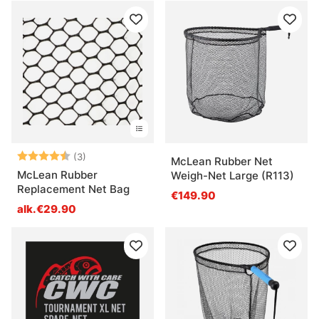
Arvio:
4.7 5:sta tähdestä
(3)
McLean Rubber Net
McLean Rubber
Weigh-Net Large (R113)
Replacement Net Bag
€149.90
alk.€29.90