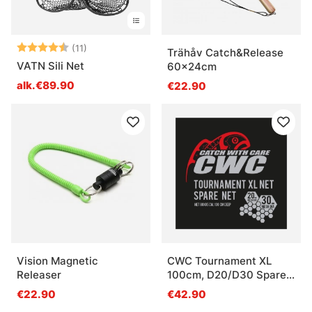
Arvio:
4.8 5:sta tähdestä
(11)
Trähåv Catch&Release
VATN Sili Net
60x24cm
alk.€89.90
€22.90
Vision Magnetic
CWC Tournament XL
Releaser
100cm, D20/D30 Spare
Net
€22.90
€42.90