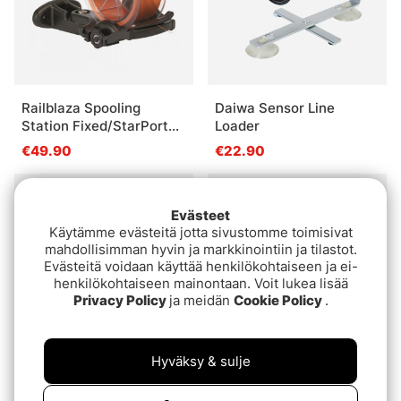
Railblaza Spooling
Daiwa Sensor Line
Station Fixed/StarPort
Loader
Mount
€49.90
€22.90
Loppuunmyyty
Loppuunmyyty
Evästeet
Käytämme evästeitä jotta sivustomme toimisivat
mahdollisimman hyvin ja markkinointiin ja tilastot.
Evästeitä voidaan käyttää henkilökohtaiseen ja ei-
henkilökohtaiseen mainontaan. Voit lukea lisää
Privacy Policy
ja meidän
Cookie Policy
.
Hyväksy & sulje
Berkley Portable Line
Plano Prolatch Line
Spool Station
Spool Box