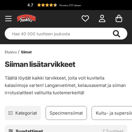
4.7
Perustuu 2737 ääneen
Etusivu
Siimat
Siiman lisätarvikkeet
Täältä löydät kaikki tarvikkeet, joita voit kuvitella
kalasiimoja varten! Langanvetimet, kelausasemat ja siiman
irrotuslaitteet valituilta tuotemerkeiltä!
Kategoriat
Specimensiimat
Kuitu- ja supersi
Suodattimet
7
Tuotteet