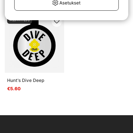
Asetukset
€49.90
€6.80
Loppuunmyyty
Hunt's Dive Deep
€5.60