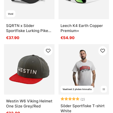
Uusi
SQRTN x Söder
Leech K4 Earth Copper
Sportfiske Lurking Pike
Premium+
Trucker, Black
€37.90
€54.90
Vaatteet 2 yhden hinnalla
Arvio:
5.0 5:sta tähde
(2)
Westin W6 Viking Helmet
Söder Sportfiske T-shirt
One Size Grey/Red
White