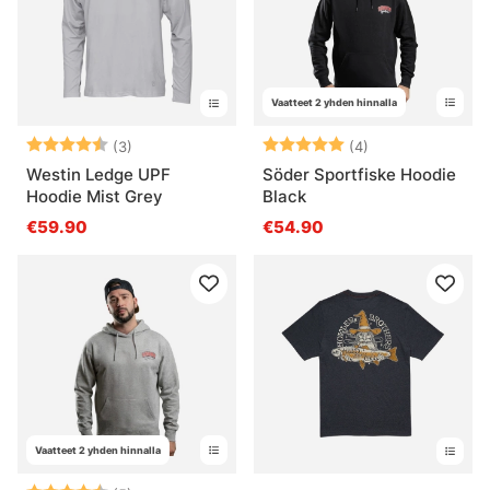
Vaatteet 2 yhden hinnalla
Arvio:
4.7 5:sta tähdestä
Arvio:
5.0 5:sta tähde
(3)
(4)
Westin Ledge UPF
Söder Sportfiske Hoodie
Hoodie Mist Grey
Black
€59.90
€54.90
Vaatteet 2 yhden hinnalla