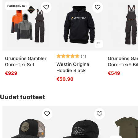
Package Deal!
Arvio:
5.0 5:sta tähdestä
(4)
Grundéns Gambler
Grundéns Ga
Westin Original
Gore-Tex Set
Gore-Tex® Bi
Hoodie Black
Anchor
€929
€549
€59.90
Uudet tuotteet