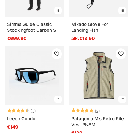
Simms Guide Classic
Mikado Glove For
Stockingfoot Carbon S
Landing Fish
€699.90
alk.€13.90
Arvio:
4.7 5:sta tähdestä
Arvio:
5.0 5:sta tähde
(3)
(2)
Leech Condor
Patagonia M's Retro Pile
Vest PNSM
€149
€120