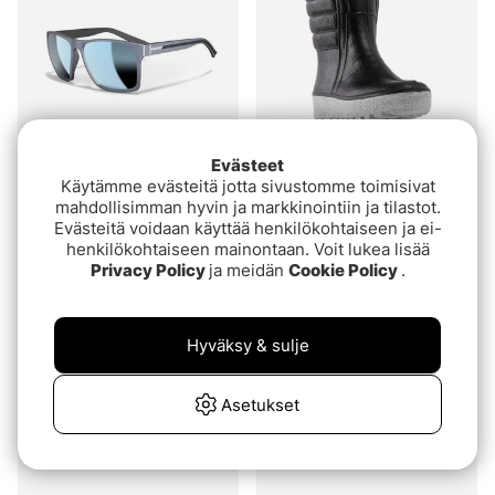
Evästeet
Arvio:
5.0 5:sta tähdestä
Arvio:
5.0 5:sta tähde
(2)
(6)
Käytämme evästeitä jotta sivustomme toimisivat
mahdollisimman hyvin ja markkinointiin ja tilastot.
Leech K4 Titanium
Powerboots Original Low
Evästeitä voidaan käyttää henkilökohtaiseen ja ei-
Copper Lens
€99
henkilökohtaiseen mainontaan. Voit lukea lisää
€54.90
Privacy Policy
ja meidän
Cookie Policy
.
Hyväksy & sulje
Asetukset