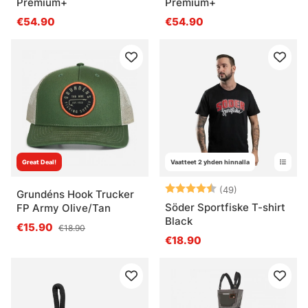
Premium+
Premium+
€54.90
€54.90
Great Deal!
Vaatteet 2 yhden hinnalla
Arvio:
4.5 5:sta tähd
(49)
Grundéns Hook Trucker
Söder Sportfiske T-shirt
FP Army Olive/Tan
Black
€15.90
€18.90
€18.90