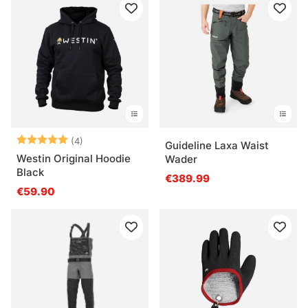
Arvio:
5.0 5:sta tähdestä
(4)
Guideline Laxa Waist
Westin Original Hoodie
Wader
Black
€389.99
€59.90