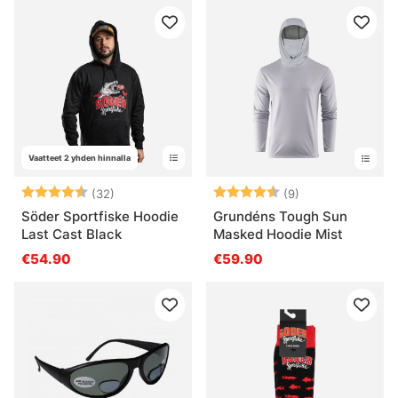
Vaatteet 2 yhden hinnalla
Arvio:
4.2 5:sta tähdestä
Arvio:
4.6 5:sta tähde
(32)
(9)
Söder Sportfiske Hoodie
Grundéns Tough Sun
Last Cast Black
Masked Hoodie Mist
€54.90
€59.90