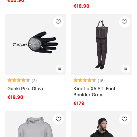
€22.90
€18.90
Arvio:
3.3 5:sta tähdestä
Arvio:
4.6 5:sta tähde
(3)
(18)
Gunki Pike Glove
Kinetic X5 ST. Foot
Boulder Grey
€18.90
€179