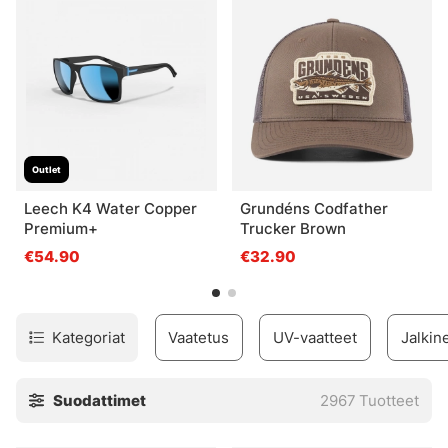
tarvitsemasi!
Outlet
Leech K4 Water Copper
Grundéns Codfather
Premium+
Trucker Brown
€54.90
€32.90
Kategoriat
Vaatetus
UV-vaatteet
Jalkin
Suodattimet
2967
Tuotteet