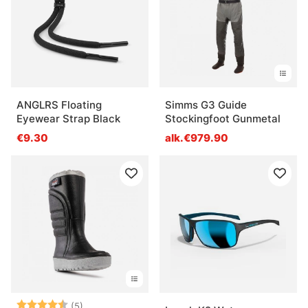
ANGLRS Floating
Simms G3 Guide
Eyewear Strap Black
Stockingfoot Gunmetal
€9.30
alk.€979.90
Arvio:
4.2 5:sta tähdestä
(5)