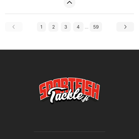
1
2
3
4
...
59