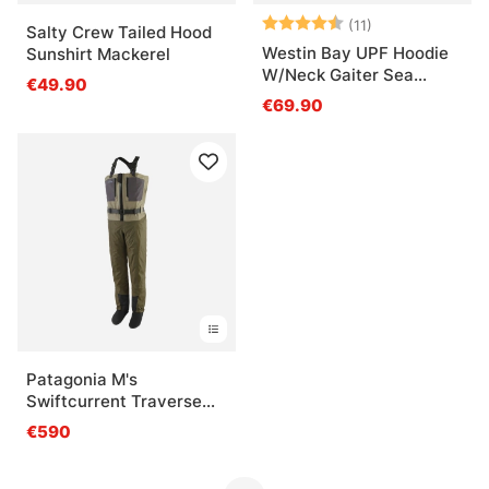
Arvio:
4.9 5:sta tähde
(11)
Salty Crew Tailed Hood
Westin Bay UPF Hoodie
Sunshirt Mackerel
W/Neck Gaiter Sea
€49.90
Breeze
€69.90
Patagonia M's
Swiftcurrent Traverse
Zip Front Waders River
€590
Rock Green