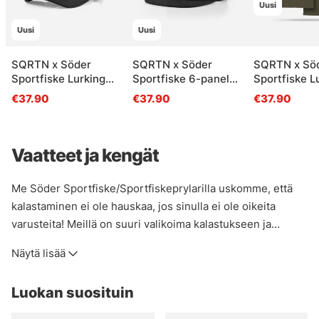
Uusi
Uusi
Uusi
SQRTN x Söder
SQRTN x Söder
SQRTN x Sö
Sportfiske Lurking
Sportfiske 6-panel
Sportfiske L
Pike Trucker, Black
Cap, Black
Tee, Olive N
€37.90
€37.90
€37.90
Vaatteet ja kengät
Me Söder Sportfiske/Sportfiskeprylarilla uskomme, että
kalastaminen ei ole hauskaa, jos sinulla ei ole oikeita
varusteita! Meillä on suuri valikoima kalastukseen ja
ulkoilmaelämään, halusitpa sitten pysyä kuivana, viileänä,
Näytä lisää
lämpimänä tai siltä väliltä, meiltä löydät tarvitsemasi! Jos et
ole varma, mitä hankkia tiettyjä tuotteita tai miten
Luokan suosituin
varastoida, lähetä sähköpostia asiakaspalvelutiimillemme
tai tule myymälään, niin autamme sinua löytämään