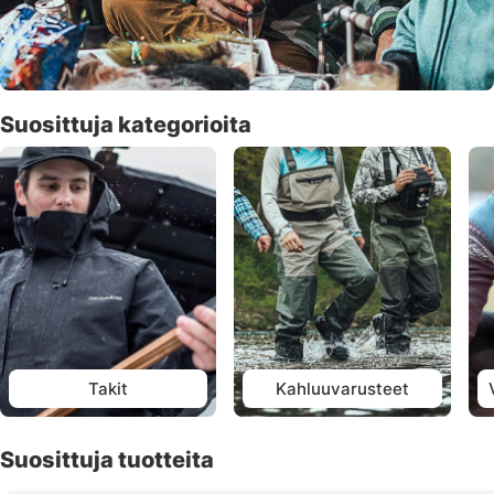
Suosittuja kategorioita
Takit
Kahluuvarusteet
Suosittuja tuotteita