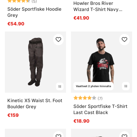
Arvio:
4.8 5:sta tähdestä
(5)
Howler Bros River
Söder Sportfiske Hoodie
Wizard T-Shirt Navy
Grey
Heather
€41.90
€54.90
Vaatteet 2 yhden hinnalla
Arvio:
4.0 5:sta tähdes
(7)
Kinetic X5 Waist St. Foot
Söder Sportfiske T-Shirt
Boulder Grey
Last Cast Black
€159
€18.90