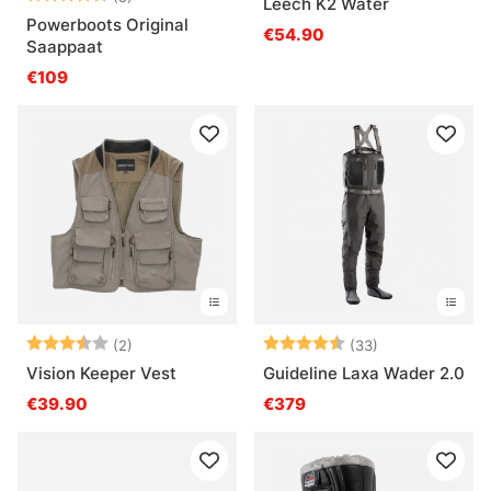
Leech K2 Water
Powerboots Original
€54.90
Saappaat
€109
Arvio:
3.5 5:sta tähdestä
Arvio:
4.6 5:sta tähd
(2)
(33)
Vision Keeper Vest
Guideline Laxa Wader 2.0
€39.90
€379