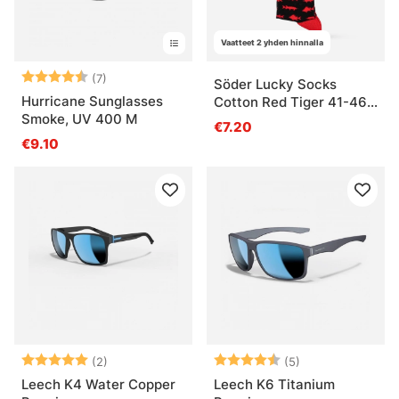
Vaatteet 2 yhden hinnalla
Arvio:
4.7 5:sta tähdestä
(7)
Söder Lucky Socks
Hurricane Sunglasses
Cotton Red Tiger 41-46
Smoke, UV 400 M
1-pack
€7.20
€9.10
Arvio:
5.0 5:sta tähdestä
Arvio:
4.2 5:sta tähde
(2)
(5)
Leech K4 Water Copper
Leech K6 Titanium