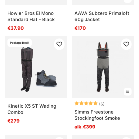
Howler Bros El Mono
AAVA Subzero Primaloft
Standard Hat - Black
60g Jacket
€37.90
€170
Package Deal!
Arvio:
5.0 5:sta tähde
(6)
Kinetic X5 ST Wading
Simms Freestone
Combo
Stockingfoot Smoke
€279
alk.€399