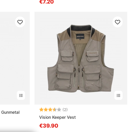
€7.20
Arvio:
3.5 5:sta tähdestä
(2)
 Gunmetal
Vision Keeper Vest
€39.90