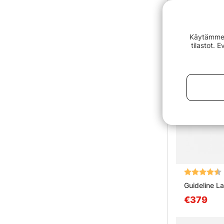
Käytämme e
tilastot. 
Arvio:
Guideline L
€379