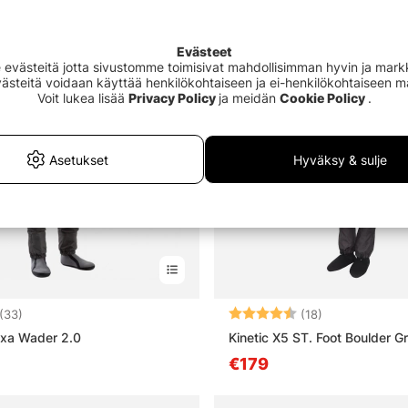
Evästeet
västeitä jotta sivustomme toimisivat mahdollisimman hyvin ja markki
Evästeitä voidaan käyttää henkilökohtaiseen ja ei-henkilökohtaiseen 
Voit lukea lisää
Privacy Policy
ja meidän
Cookie Policy
.
Asetukset
Hyväksy & sulje
4.6 5:sta tähdestä
Arvio:
4.6 5:sta tähd
(33)
(18)
axa Wader 2.0
Kinetic X5 ST. Foot Boulder G
€179