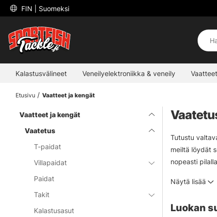
 FIN 
| Suomeksi
Kalastusvälineet
Veneilyelektroniikka & veneily
Vaatteet
Etusivu
Vaatteet ja kengät
Vaatetu
Vaatteet ja kengät
Vaatetus
Tutustu valtav
T-paidat
meiltä löydät s
nopeasti pilal
Villapaidat
huolta kylmäst
Paidat
Näytä lisää
Takit
Luokan s
Kalastusasut