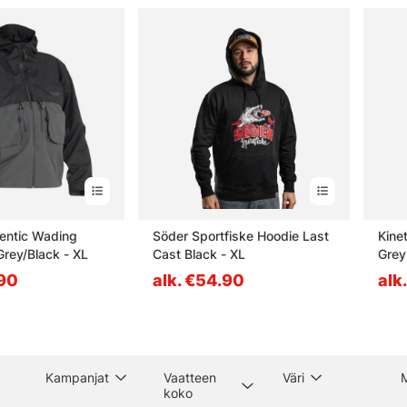
entic Wading
Söder Sportfiske Hoodie Last
Kine
Grey/Black - XL
Cast Black - XL
Grey
.90
alk. €54.90
alk
Kampanjat
Vaatteen
Väri
M
koko