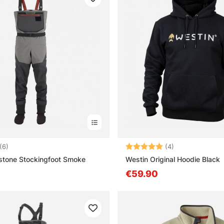
5.0 5:sta tähdestä
Arvio:
5.0 5:sta tähd
(6)
(4)
stone Stockingfoot Smoke
Westin Original Hoodie Black
€59.90