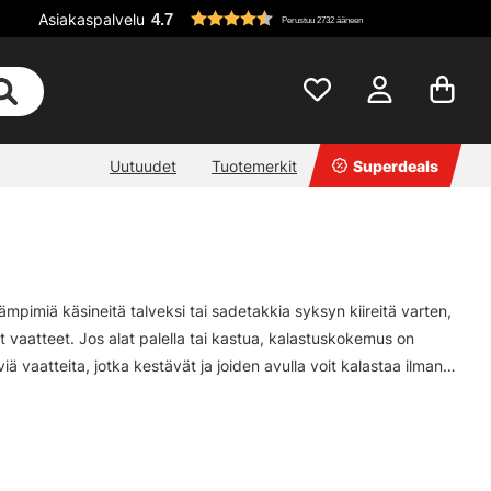
Asiakaspalvelu
4.7
Perustuu 2732 ääneen
Uutuudet
Tuotemerkit
Superdeals
mpimiä käsineitä talveksi tai sadetakkia syksyn kiireitä varten,
at vaatteet. Jos alat palella tai kastua, kalastuskokemus on
ä vaatteita, jotka kestävät ja joiden avulla voit kalastaa ilman
teita, jotka sopivat yhtä hyvin veneeseen kuin päiväksi kaupungille!