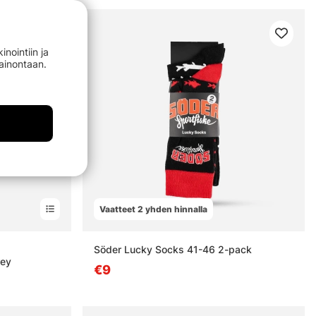
nointiin ja
mainontaan.
Vaatteet 2 yhden hinnalla
estä
Söder Lucky Socks 41-46 2-pack
rey
€9