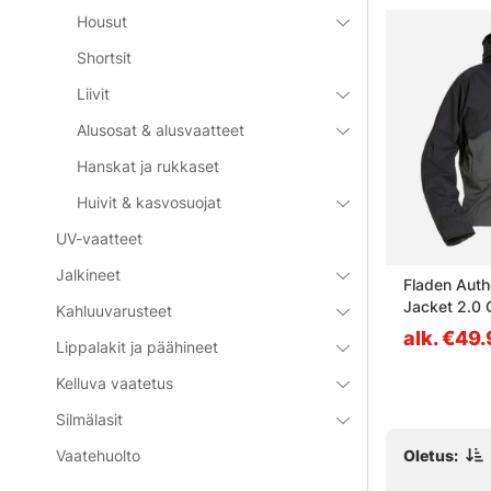
Housut
Shortsit
Liivit
Alusosat & alusvaatteet
Hanskat ja rukkaset
Huivit & kasvosuojat
UV-vaatteet
Jalkineet
 Boulder
Vision Keeper Vest - S
Fladen Auth
Jacket 2.0 
Kahluuvarusteet
alk. €39.90
alk. €49
Lippalakit ja päähineet
Kelluva vaatetus
Silmälasit
Oletus:
Vaatehuolto