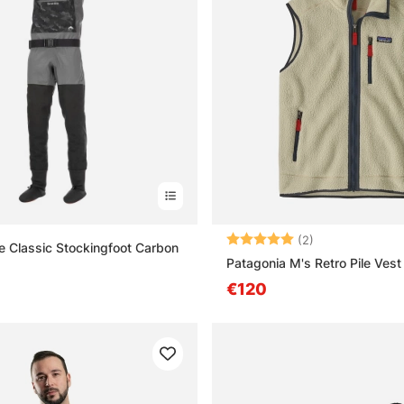
Arvio:
5.0 5:sta tähd
(2)
 Classic Stockingfoot Carbon
Patagonia M's Retro Pile Ves
€120