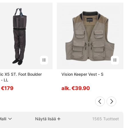
tic X5 ST. Foot Boulder
Vision Keeper Vest - S
 - LL
. €179
alk. €39.90
alli
Näytä lisää
1565
Tuotteet