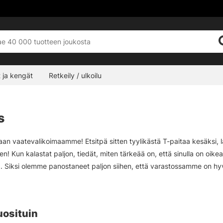
 ja kengät
Retkeily / ulkoilu
s
aan vaatevalikoimaamme! Etsitpä sitten tyylikästä T-paitaa kesäksi, lä
en! Kun kalastat paljon, tiedät, miten tärkeää on, että sinulla on oike
la. Siksi olemme panostaneet paljon siihen, että varastossamme on hyvi
ä tai sateesta. Toiminnallisten vaatteiden lisäksi meillä on myös vaat
uosituin