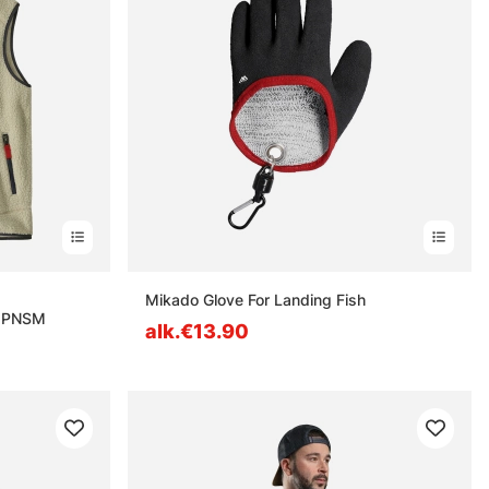
estä
Mikado Glove For Landing Fish
t PNSM
alk.€13.90