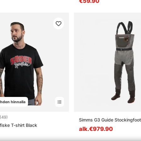
€59.90
yhden hinnalla
4.5 5:sta tähdestä
(49)
Simms G3 Guide Stockingfoot
iske T-shirt Black
alk.€979.90