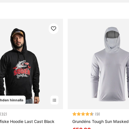
yhden hinnalla
4.2 5:sta tähdestä
Arvio:
4.6 5:sta tähd
(32)
(9)
fiske Hoodie Last Cast Black
Grundéns Tough Sun Masked 