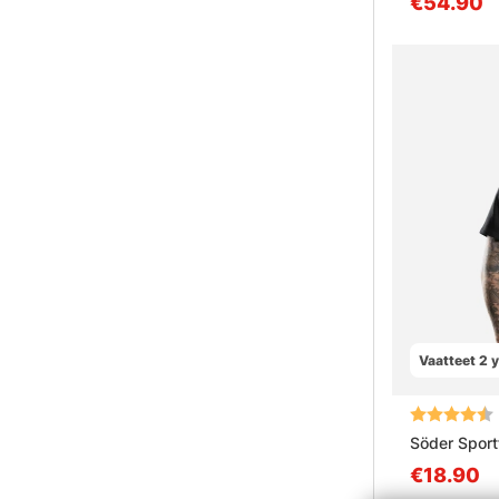
€54.90
Vaatteet 2 
Arvio:
Söder Sportf
€18.90