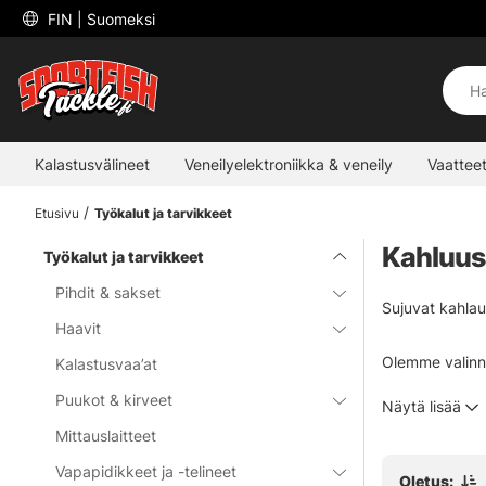
 FIN 
| Suomeksi
Kalastusvälineet
Veneilyelektroniikka & veneily
Vaatteet
Etusivu
Työkalut ja tarvikkeet
Kahluu
Työkalut ja tarvikkeet
Pihdit & sakset
Sujuvat kahla
Haavit
Olemme valinne
Kalastusvaa’at
Kokoontaitetta
Puukot & kirveet
Näytä lisää
Mittauslaitteet
Vapapidikkeet ja -telineet
Oletus: