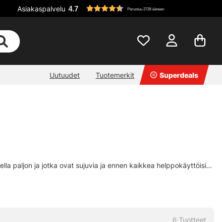
Asiakaspalvelu
4.7
Perustuu 2728 ääneen
Uutuudet
Tuotemerkit
Superdeals
a paljon ja jotka ovat sujuvia ja ennen kaikkea helppokäyttöisiä.
aika laittaa ne pois!
6
Tuotteet