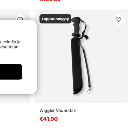
Loppuunmyyty
nointiin ja
mainontaan.
Wiggler Vadarstav
€41.90