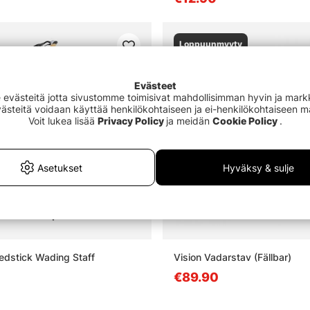
Loppuunmyyty
Evästeet
västeitä jotta sivustomme toimisivat mahdollisimman hyvin ja markki
Evästeitä voidaan käyttää henkilökohtaiseen ja ei-henkilökohtaiseen 
Voit lukea lisää
Privacy Policy
ja meidän
Cookie Policy
.
Asetukset
Hyväksy & sulje
edstick Wading Staff
Vision Vadarstav (Fällbar)
€89.90