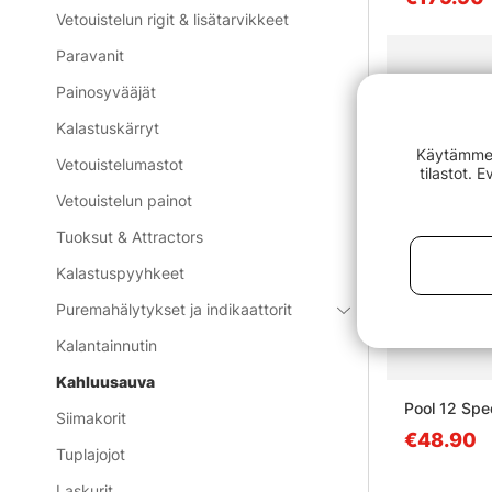
Vetouistelun rigit & lisätarvikkeet
Paravanit
Painosyvääjät
Kalastuskärryt
Käytämme e
Vetouistelumastot
tilastot. 
Vetouistelun painot
Tuoksut & Attractors
Kalastuspyyhkeet
Puremahälytykset ja indikaattorit
Kalantainnutin
Kahluusauva
Pool 12 Spe
Siimakorit
€48.90
Tuplajojot
Laskurit