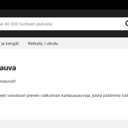
 ja kengät
Retkeily / ulkoilu
sauva
ussauvat!
et varastoon pienen valikoiman kahlaussauvoja, joista pidämme todell
vat kahlaussauvat, jotka painavat vähän ja vievät vähän tilaa, kun on 