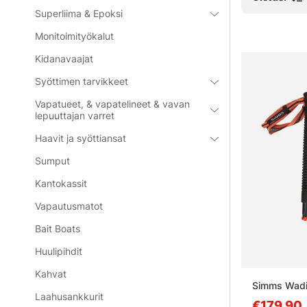
Superliima & Epoksi
Monitoimityökalut
Kidanavaajat
Syöttimen tarvikkeet
Vapatueet, & vapatelineet & vavan
lepuuttajan varret
Haavit ja syöttiansat
Sumput
Kantokassit
Vapautusmatot
Bait Boats
Huulipihdit
Kahvat
Simms Wadi
Laahusankkurit
€179.90