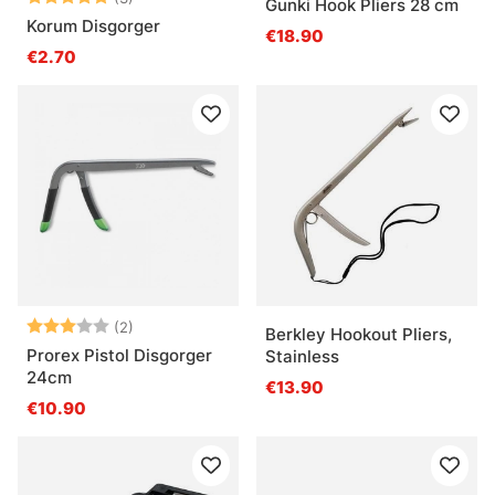
Gunki Hook Pliers 28 cm
Korum Disgorger
€18.90
€2.70
Arvio:
3.0 5:sta tähdestä
(2)
Berkley Hookout Pliers,
Prorex Pistol Disgorger
Stainless
24cm
€13.90
€10.90