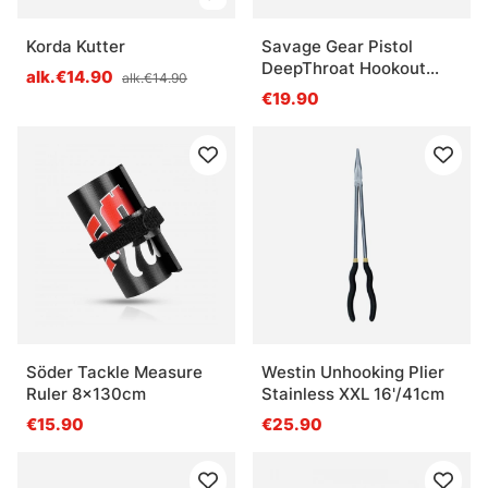
Korda Kutter
Savage Gear Pistol
DeepThroat Hookout
alk.€14.90
alk.€14.90
22.5cm
€19.90
Söder Tackle Measure
Westin Unhooking Plier
Ruler 8x130cm
Stainless XXL 16'/41cm
€15.90
€25.90