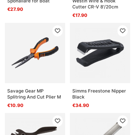
Spöhållare för Boat
Westin Wire & Hook
Cutter CR-V 8'/20cm
€27.90
€17.90
Savage Gear MP
Simms Freestone Nipper
Splitring And Cut Plier M
Black
€10.90
€34.90