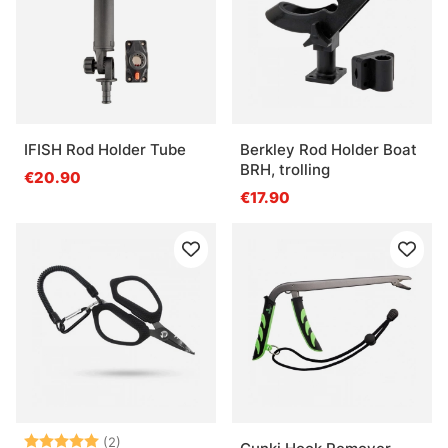
IFISH Rod Holder Tube
Berkley Rod Holder Boat
BRH, trolling
€20.90
€17.90
Arvio:
5.0 5:sta tähdestä
(2)