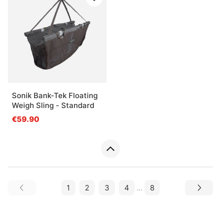
Sonik Bank-Tek Floating
Weigh Sling - Standard
€59.90
1
2
3
4
...
8