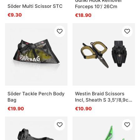
Gunki Hook Remover
Söder Multi Scissor STC
Forceps 10'/ 26Cm
€9.30
€18.90
Söder Tackle Perch Body
Westin Braid Scissors
Bag
Incl, Sheath S 3,5''/8,9cm
Black Sand
€19.90
€10.90