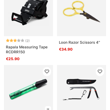
Arvio:
3.0 5:sta tähdestä
(2)
Loon Razor Scissors 4''
Rapala Measuring Tape
€34.90
RCDRR150
€25.90