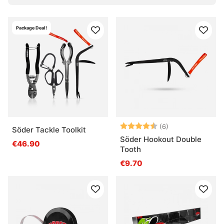
Package Deal!
Arvio:
4.2 5:sta tähde
(6)
Söder Tackle Toolkit
Söder Hookout Double
€46.90
Tooth
€9.70