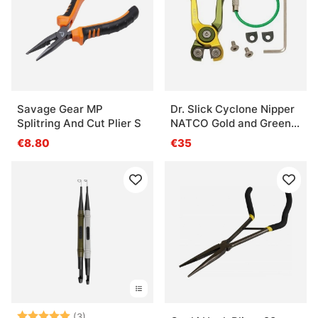
Savage Gear MP
Dr. Slick Cyclone Nipper
Splitring And Cut Plier S
NATCO Gold and Green
Aluminum Frame
€8.80
€35
Arvio:
5.0 5:sta tähdestä
(3)