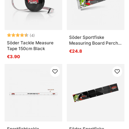
Arvio:
4.5 5:sta tähdestä
(4)
Söder Sportfiske
Söder Tackle Measure
Measuring Board Perch
Tape 150cm Black
60cm
€24.8
€3.90
Sportfishtackle
Söder Sportfiske