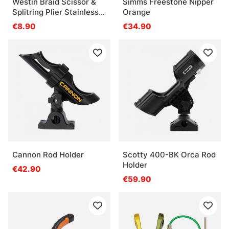
Westin Braid Scissor &
Simms Freestone Nipper
Splitring Plier Stainless
Orange
5'/12,5cm
€8.90
€34.90
Cannon Rod Holder
Scotty 400-BK Orca Rod
Holder
€42.90
€59.90