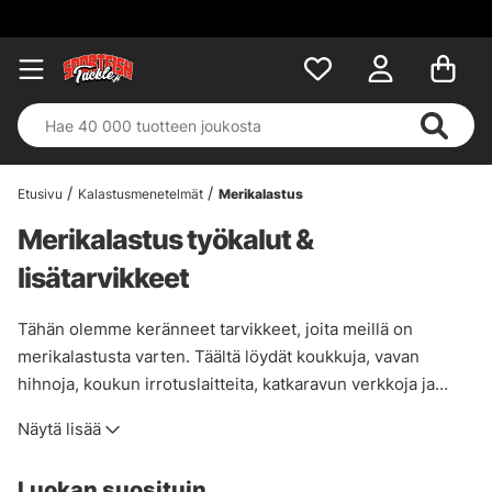
Etusivu
Kalastusmenetelmät
Merikalastus
Merikalastus työkalut &
lisätarvikkeet
Tähän olemme keränneet tarvikkeet, joita meillä on
merikalastusta varten. Täältä löydät koukkuja, vavan
hihnoja, koukun irrotuslaitteita, katkaravun verkkoja ja
paljon muuta! Yksinkertaisesti kaikki työkalut ja tarvikkeet
Näytä lisää
merikalastusta varten.
Luokan suosituin