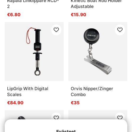
Rapala Linklippare RCD-
Kinetic Boat Rod Holder
2
Adjustable
€6.80
€15.90
LipGrip With Digital
Orvis Nipper/Zinger
Scales
Combo
€84.90
€35
Evästeet