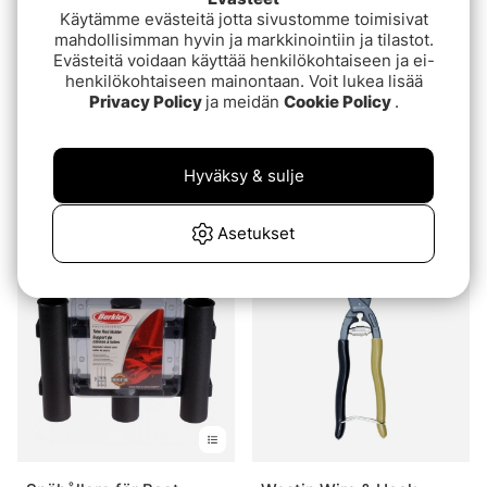
Käytämme evästeitä jotta sivustomme toimisivat
mahdollisimman hyvin ja markkinointiin ja tilastot.
Evästeitä voidaan käyttää henkilökohtaiseen ja ei-
henkilökohtaiseen mainontaan. Voit lukea lisää
Privacy Policy
ja meidän
Cookie Policy
.
Darts Wire and Hook
VATN Premium Nipper
Hyväksy & sulje
Cutter
€21.90
€22.90
Asetukset