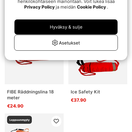
henkilökohtaiseen mainontaan. Voit lukea lisää
Isdubb Rapala Pro Guide
Wiggler Isdubb m.
Privacy Policy
ja meidän
Cookie Policy
.
Visselpipa
€20.90
€9.10
Hyväksy & sulje
Loppuunmyyty
Loppuunmyyty
Asetukset
FIBE Räddningslina 18
Ice Safety Kit
meter
€37.90
€24.90
Loppuunmyyty