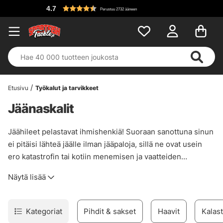
4.7
Perustuu 2732 ääneen
Etusivu
Työkalut ja tarvikkeet
Jäänaskalit
Jäähileet pelastavat ihmishenkiä! Suoraan sanottuna sinun
ei pitäisi lähteä jäälle ilman jääpaloja, sillä ne ovat usein
ero katastrofin tai kotiin menemisen ja vaatteiden
vaihtamisen välillä. Kaikista erilaisista turvavarusteista,
Näytä lisää
joita jäällä voi olla, sanomme, että ota ne kaikki mukaan,
naru, pilli, kelluntavälineet ja tietysti jääpoijut!
Kategoriat
Pihdit & sakset
Haavit
Kalast