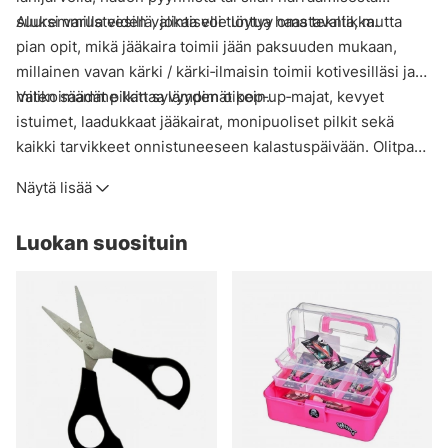
suuremmilla vesillä, jokaiselle löytyy oma tekniikka.
Aluksi varusteiden valinta voi tuntua haastavalta, mutta
pian opit, mikä jääkaira toimii jään paksuuden mukaan,
millainen vavan kärki / kärki‑ilmaisin toimii kotivesilläsi ja
miten säädät pilkin syvyyden oikein.
Valikoimamme kattaa lämpimät pop‑up‑majat, kevyet
istuimet, laadukkaat jääkairat, monipuoliset pilkit sekä
kaikki tarvikkeet onnistuneeseen kalastuspäivään. Olitpa
konkari tai aloittelija, löydät meiltä kaiken nautinnolliseen
Näytä lisää
jääkalastukseen suomalaisilla vesillä.
Tutustu valikoimaan ja lähde jäälle varmuudella!
Luokan suosituin