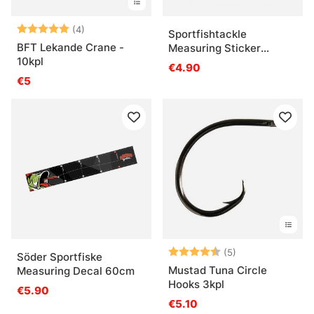
Arvio:
5.0 5:sta tähdestä
(4)
Sportfishtackle
BFT Lekande Crane -
Measuring Sticker
10kpl
Transparent - 136x5cm
€4.90
€5
Arvio:
4.8 5:sta tähde
(5)
Söder Sportfiske
Mustad Tuna Circle
Measuring Decal 60cm
Hooks 3kpl
€5.90
€5.10