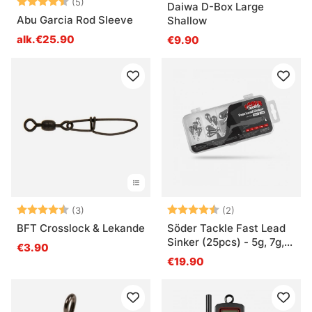
Arvio:
4.8 5:sta tähdestä
(5)
Daiwa D-Box Large
Abu Garcia Rod Sleeve
Shallow
alk.€25.90
€9.90
Arvio:
4.7 5:sta tähdestä
Arvio:
4.5 5:sta tähde
(3)
(2)
BFT Crosslock & Lekande
Söder Tackle Fast Lead
Sinker (25pcs) - 5g, 7g,
€3.90
10g, 14g, 18g
€19.90