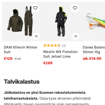
Arvio:
4.7 5:sta tähdestä
(3)
DAM Xtherm Winter
Daiwa Balanc
Westin W4 Flotation
Suit
50mm 15g
Suit Jetset Lime
€129
alk.€14.90
€129
€289
Talvikalastus
Jääkalastus on yksi Suomen rakastetuimmista
talviharrastuksista.
Olipa kyse ahvenen pilkinnästä
lähijärvellä, hauen pyynnistä tai siian narraamisesta