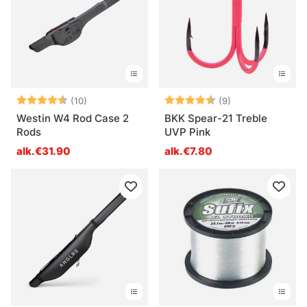
Arvio:
4.9 5:sta tähdestä
Arvio:
4.8 5:sta tähde
(10)
(9)
Westin W4 Rod Case 2
BKK Spear-21 Treble
Rods
UVP Pink
alk.€31.90
alk.€7.80