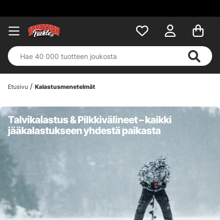
Etusivu
Kalastusmenetelmät
Talvikalastus & Pilkkivälineet – kaikki
jääkalastukseen yhdestä paikasta