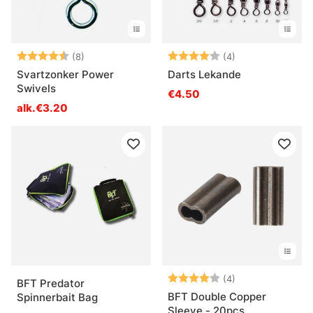
Arvio:
4.9 5:sta tähdestä
Arvio:
4.0 5:sta tähde
(8)
(4)
Svartzonker Power
Darts Lekande
Swivels
€4.50
alk.€3.20
Arvio:
4.0 5:sta tähde
(4)
BFT Predator
BFT Double Copper
Spinnerbait Bag
Sleeve - 20pcs