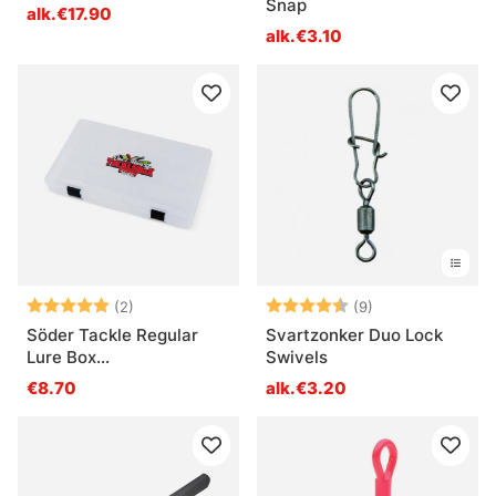
Snap
alk.€17.90
alk.€3.10
Arvio:
5.0 5:sta tähdestä
Arvio:
4.1 5:sta tähdes
(2)
(9)
Söder Tackle Regular
Svartzonker Duo Lock
Lure Box
Swivels
(38,5x22,5x4,8cm)
€8.70
alk.€3.20