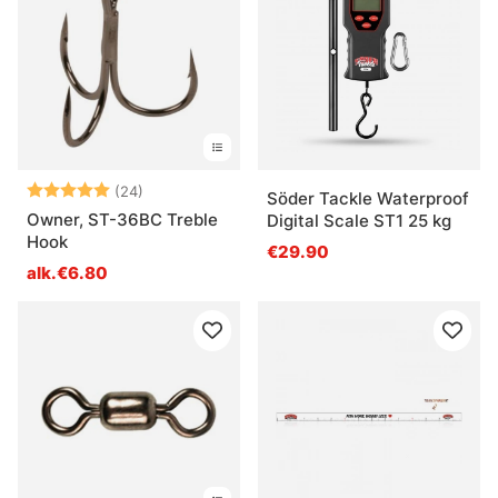
Arvio:
5.0 5:sta tähdestä
(24)
Söder Tackle Waterproof
Owner, ST-36BC Treble
Digital Scale ST1 25 kg
Hook
€29.90
alk.€6.80