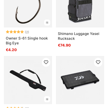
Arvio:
5.0 5:sta tähdestä
(2)
Shimano Luggage Yasei
Owner S-61 Single hook
Rucksack
Big Eye
€74.90
€4.20