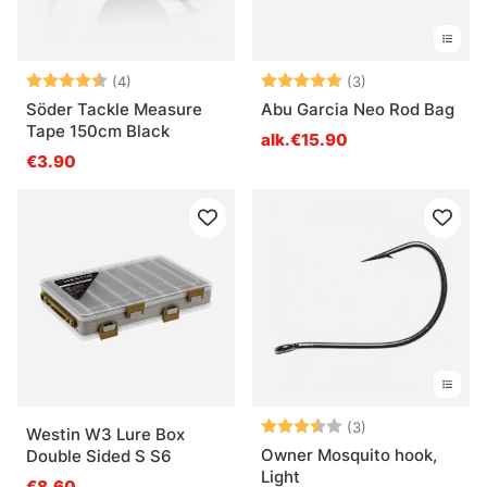
Arvio:
4.5 5:sta tähdestä
Arvio:
5.0 5:sta tähde
(4)
(3)
Söder Tackle Measure
Abu Garcia Neo Rod Bag
Tape 150cm Black
alk.€15.90
€3.90
Arvio:
3.7 5:sta tähde
(3)
Westin W3 Lure Box
Owner Mosquito hook,
Double Sided S S6
Light
€8.60