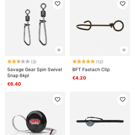
Arvio:
2.3 5:sta tähdestä
Arvio:
5.0 5:sta tähde
(3)
(12)
Savage Gear Spin Swivel
BFT Fastach Clip
Snap 6kpl
€4.20
€6.40