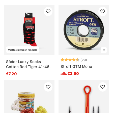
Vaatteet 2 yhden hinnalla
Arvio:
4.1 5:sta tähde
(29)
Söder Lucky Socks
Stroft GTM Mono
Cotton Red Tiger 41-46
1-pack
alk.€3.60
€7.20