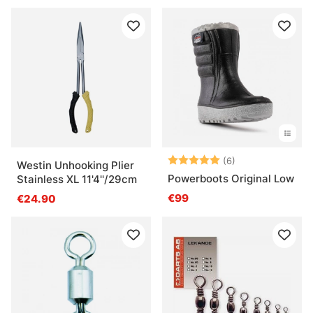
Arvio:
5.0 5:sta tähde
(6)
Westin Unhooking Plier
Powerboots Original Low
Stainless XL 11'4''/29cm
€99
€24.90