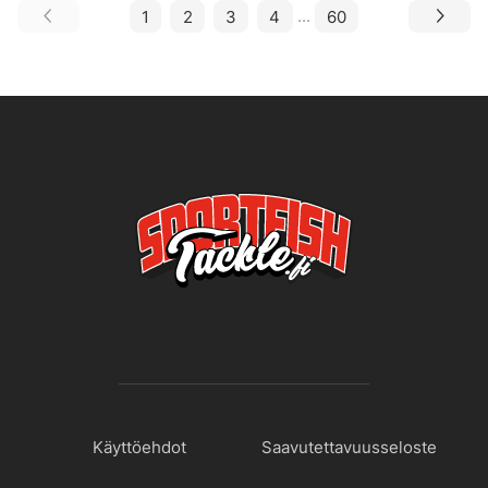
1
2
3
4
...
60
Käyttöehdot
Saavutettavuusseloste