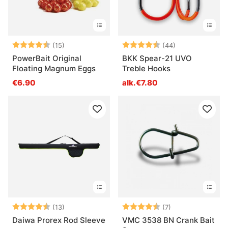
Arvio:
4.3 5:sta tähdestä
Arvio:
4.6 5:sta tähd
(15)
(44)
PowerBait Original
BKK Spear-21 UVO
Floating Magnum Eggs
Treble Hooks
€6.90
alk.€7.80
Arvio:
4.5 5:sta tähdestä
Arvio:
4.9 5:sta tähdes
(13)
(7)
Daiwa Prorex Rod Sleeve
VMC 3538 BN Crank Bait