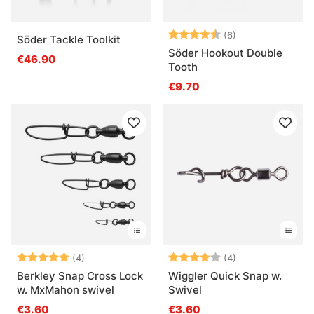
Arvio:
4.2 5:sta tähde
(6)
Söder Tackle Toolkit
Söder Hookout Double
€46.90
Tooth
€9.70
Arvio:
5.0 5:sta tähdestä
Arvio:
4.0 5:sta tähde
(4)
(4)
Berkley Snap Cross Lock
Wiggler Quick Snap w.
w. MxMahon swivel
Swivel
€3.60
€3.60