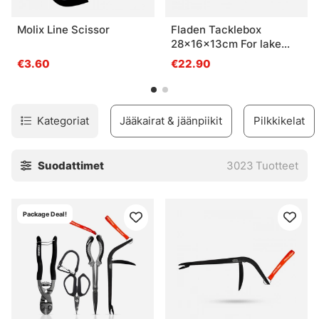
Molix Line Scissor
Fladen Tacklebox
28x16x13cm For lake
fishing, Pink
€3.60
€22.90
Kategoriat
Jääkairat & jäänpiikit
Pilkkikelat
Suodattimet
3023
Tuotteet
Package Deal!