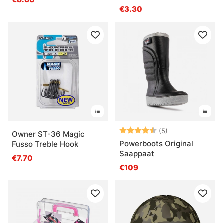
€3.30
Arvio:
4.2 5:sta tähde
(5)
Owner ST-36 Magic
Powerboots Original
Fusso Treble Hook
Saappaat
€7.70
€109