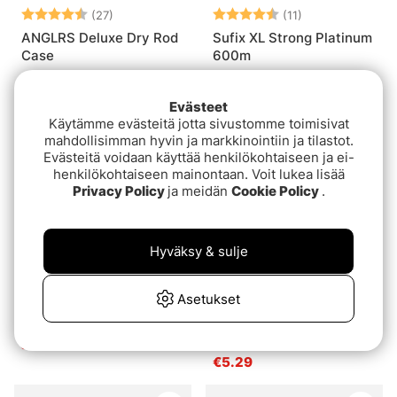
Arvio:
4.5 5:sta tähdestä
Arvio:
4.6 5:sta tähde
(27)
(11)
ANGLRS Deluxe Dry Rod
Sufix XL Strong Platinum
Case
600m
alk.€34.90
alk.€14.90
Evästeet
Käytämme evästeitä jotta sivustomme toimisivat
mahdollisimman hyvin ja markkinointiin ja tilastot.
Evästeitä voidaan käyttää henkilökohtaiseen ja ei-
henkilökohtaiseen mainontaan. Voit lukea lisää
Privacy Policy
ja meidän
Cookie Policy
.
Hyväksy & sulje
Arvio:
4.9 5:sta tähdestä
Arvio:
4.7 5:sta tähd
(22)
(22)
Asetukset
BFT Stay-Lok Hake 10kpl
Söder Tackle Fast Lead
Sinker
alk.€5
€5.29