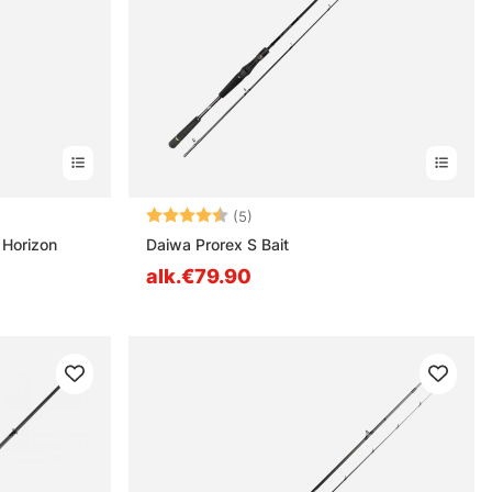
destä
Arvio:
4.4 5:sta tähdestä
(5)
 Horizon
Daiwa Prorex S Bait
alk.€79.90