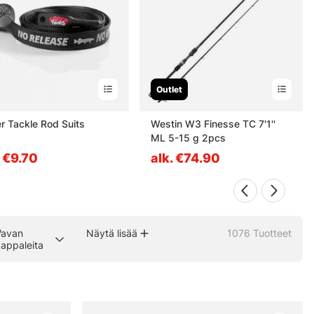
Outlet
r Tackle Rod Suits
Westin W3 Finesse TC 7'1''
ML 5-15 g 2pcs
. €9.70
alk. €74.90
Vavan
Näytä lisää
1076
Tuotteet
appaleita