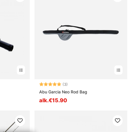
estä
Arvio:
5.0 5:sta tähdestä
(3)
Abu Garcia Neo Rod Bag
alk.€15.90