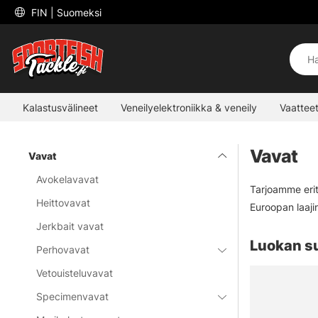
 FIN 
| Suomeksi
Kalastusvälineet
Veneilyelektroniikka & veneily
Vaatteet
Vavat
Vavat
Avokelavavat
Tarjoamme eritt
Heittovavat
Euroopan laaji
Jerkbait vavat
Luokan s
Perhovavat
Vetouisteluvavat
Specimenvavat