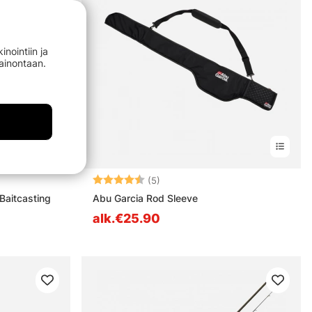
nointiin ja
mainontaan.
estä
Arvio:
4.8 5:sta tähdestä
(5)
aitcasting
Abu Garcia Rod Sleeve
alk.€25.90