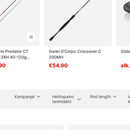
ann Predator CT
Gunki G'Corps Crossover C
Söde
m 3XH 40-120g
200MH
.90
€54.90
alk
Kampanjat
Heittopaino
Rod length
(enintään)
k