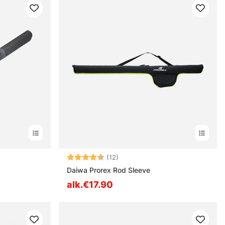
estä
Arvio:
4.4 5:sta tähdestä
(12)
Daiwa Prorex Rod Sleeve
alk.€17.90