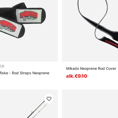
4.0 5:sta tähdestä
(3)
Mikado Neoprene Rod Cover
fiske - Rod Straps Neoprene
alk.€9.10