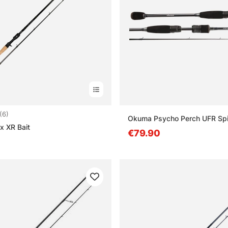
4.8 5:sta tähdestä
(6)
Okuma Psycho Perch UFR Sp
x XR Bait
€79.90