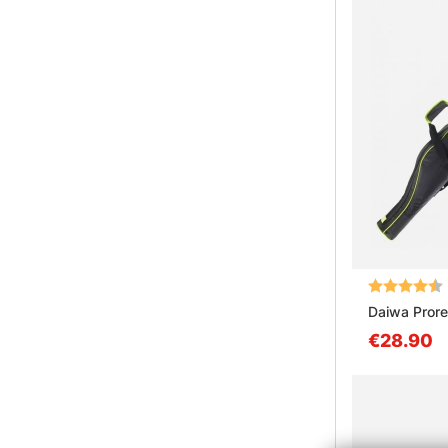
Arvio:
Daiwa Pror
€28.90