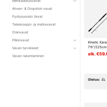
Merikalastusvavat
Ahven- & Dropshot-vavat
Pystysuorato Vavat
Teleskooppi- ja matkavavat
Outlet
Onkivavat
Pilkkivavat
uits
Westin W3 Finesse TC 7'1''
Kinetic Xar
ML 5-15 g 2pcs
7'6''/225c
Vavan tarvikkeet
2Sec
alk. €74.90
alk. €59
Vavan rakentaminen
Oletus: