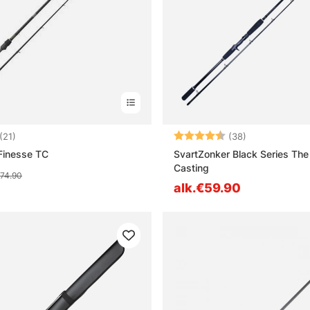
4.4 5:sta tähdestä
Arvio:
4.6 5:sta täh
(21)
(38)
Finesse TC
SvartZonker Black Series The
Casting
74.90
alk.€59.90