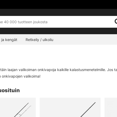
 ja kengät
Retkeily / ulkoilu
äin laajan valikoiman onkivapoja kaikille kalastusmenetelmille. Jos tar
n onkivapojen valikoima!
uosituin