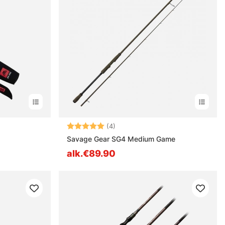
Arvio:
5.0 5:sta tähdestä
(4)
Savage Gear SG4 Medium Game
alk.€89.90