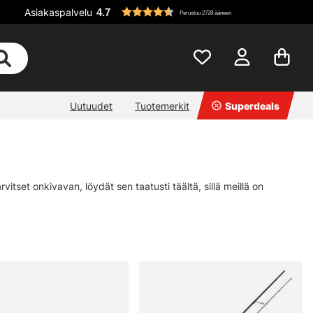
Asiakaspalvelu
4.7
Perustuu 2728 ääneen
Uutuudet
Tuotemerkit
Superdeals
vitset onkivavan, löydät sen taatusti täältä, sillä meillä on