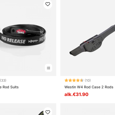
4.0 5:sta tähdestä
Arvio:
4.9 5:sta tähd
(33)
(10)
e Rod Suits
Westin W4 Rod Case 2 Rods
alk.€31.90