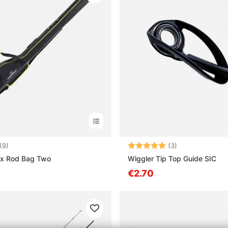
4.1 5:sta tähdestä
Arvio:
5.0 5:sta tähd
(9)
(3)
ex Rod Bag Two
Wiggler Tip Top Guide SIC
€2.70