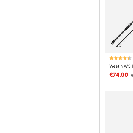
Arvio:
Westin W3 
€74.90
€