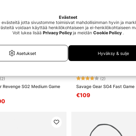
Evästeet
västeitä jotta sivustomme toimisivat mahdollisimman hyvin ja markki
Evästeitä voidaan käyttää henkilökohtaiseen ja ei-henkilökohtaiseen 
Voit lukea lisää
Privacy Policy
ja meidän
Cookie Policy
.
Asetukset
Hyväksy & sulje
4.5 5:sta tähdestä
Arvio:
4.0 5:sta tähd
(2)
(2)
r Revenge SG2 Medium Game
Savage Gear SG4 Fast Game B
€109
90