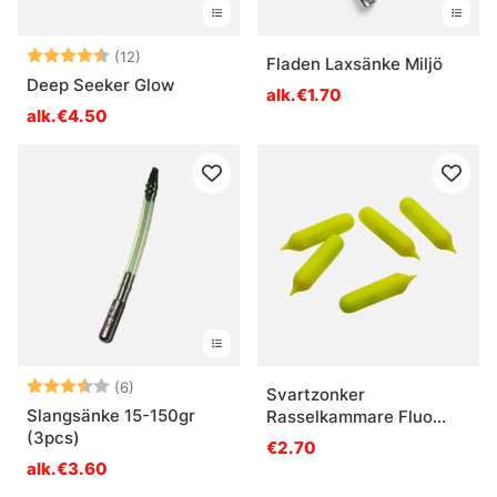
Arvio:
4.3 5:sta tähdestä
(12)
Fladen Laxsänke Miljö
Deep Seeker Glow
alk.€1.70
alk.€4.50
Arvio:
3.7 5:sta tähdestä
(6)
Svartzonker
Slangsänke 15-150gr
Rasselkammare Fluo
(3pcs)
Yellow 5kpl
€2.70
alk.€3.60