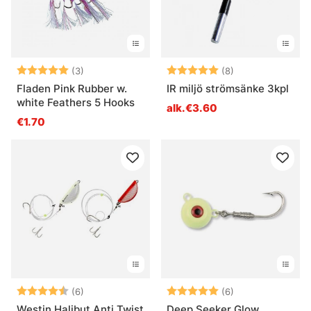
Arvio:
5.0 5:sta tähdestä
Arvio:
5.0 5:sta tähde
(3)
(8)
Fladen Pink Rubber w.
IR miljö strömsänke 3kpl
white Feathers 5 Hooks
alk.€3.60
€1.70
Arvio:
4.7 5:sta tähdestä
Arvio:
5.0 5:sta tähde
(6)
(6)
Westin Halibut Anti Twist
Deep Seeker Glow