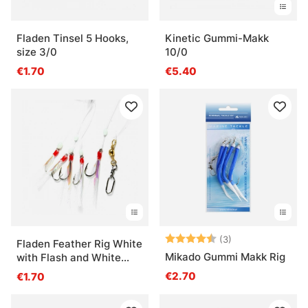
Fladen Tinsel 5 Hooks,
Kinetic Gummi-Makk
size 3/0
10/0
€1.70
€5.40
Arvio:
4.3 5:sta tähde
(3)
Fladen Feather Rig White
Mikado Gummi Makk Rig
with Flash and White
Beads
€2.70
€1.70