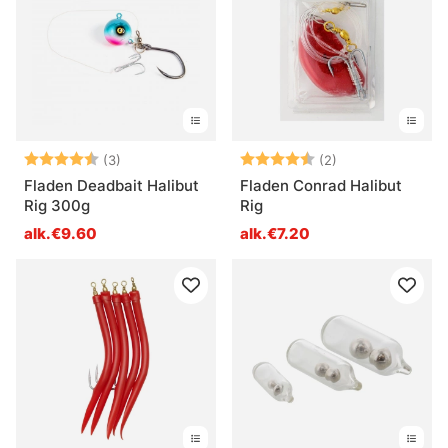
Arvio:
4.7 5:sta tähdestä
Arvio:
4.5 5:sta tähde
(3)
(2)
Fladen Deadbait Halibut
Fladen Conrad Halibut
Rig 300g
Rig
alk.€9.60
alk.€7.20