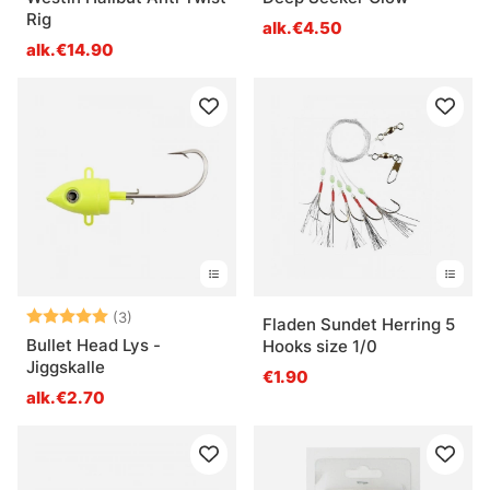
Rig
alk.€4.50
alk.€14.90
Arvio:
5.0 5:sta tähdestä
(3)
Fladen Sundet Herring 5
Bullet Head Lys -
Hooks size 1/0
Jiggskalle
€1.90
alk.€2.70