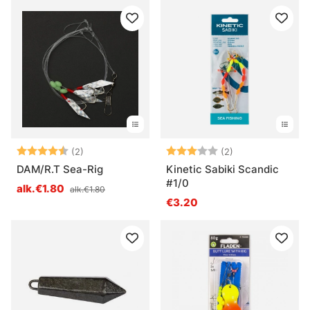
Arvio:
4.5 5:sta tähdestä
Arvio:
3.0 5:sta tähde
(2)
(2)
DAM/R.T Sea-Rig
Kinetic Sabiki Scandic
#1/0
alk.€1.80
alk.€1.80
€3.20