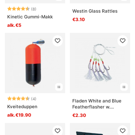
Arvio:
4.6 5:sta tähdestä
(8)
Westin Glass Rattles
Kinetic Gummi-Makk
€3.10
alk.€5
Arvio:
4.8 5:sta tähdestä
(4)
Fladen White and Blue
Kveiteduppen
Featherflasher w.
glowing balls
alk.€19.90
€2.30