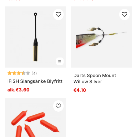
Arvio:
3.8 5:sta tähdestä
(4)
Darts Spoon Mount
IFISH Slangsänke Blyfritt
Willow Silver
alk.€3.60
€4.10