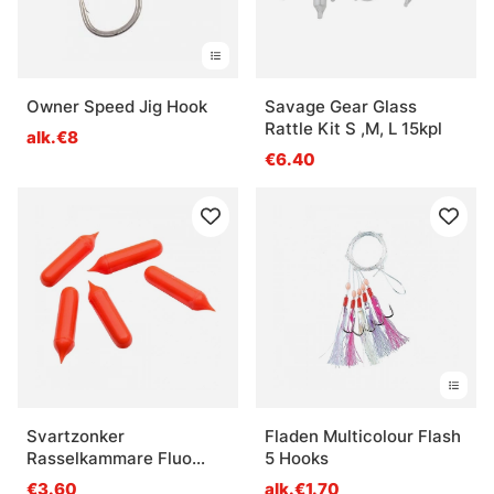
Owner Speed Jig Hook
Savage Gear Glass
Rattle Kit S ,M, L 15kpl
alk.€8
€6.40
Svartzonker
Fladen Multicolour Flash
Rasselkammare Fluo
5 Hooks
Orange 5kpl
€3.60
alk.€1.70