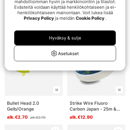
mahdollisimman hyvin ja markkinointiin ja tilastot.
Evästeitä voidaan käyttää henkilökohtaiseen ja ei-
henkilökohtaiseen mainontaan. Voit lukea lisää
Savage Gear Nordic Bait
IFISH Makrillmete
Privacy Policy
ja meidän
Cookie Policy
.
Fish Rig - 300g Flex
€8.20
Hooks 3/0 + 6/0 FC 1mm
€17.90
Hyväksy & sulje
Asetukset
Bullet Head 2.0
Strike Wire Fluoro
Gelb/Orange
Carbon Japan - 25m &
50m
alk.€2.70
alk.€12.90
alk.€2.70