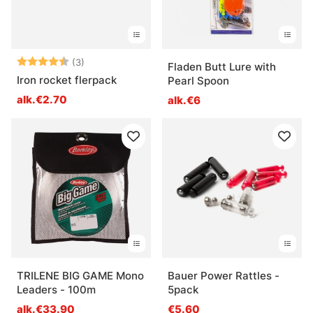
Arvio:
4.7 5:sta tähdestä
(3)
Fladen Butt Lure with
Iron rocket flerpack
Pearl Spoon
alk.€2.70
alk.€6
TRILENE BIG GAME Mono
Bauer Power Rattles -
Leaders - 100m
5pack
alk.€33.90
€5.60