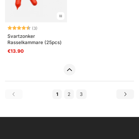
Arvio:
4.7 5:sta tähdestä
(3)
Svartzonker
Rasselkammare (25pcs)
€13.90
1
2
3