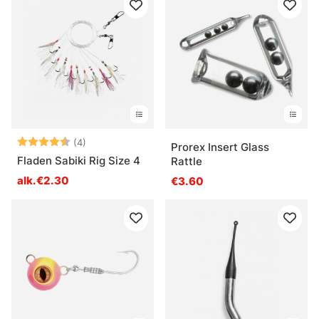
Arvio:
4.8 5:sta tähdestä
(4)
Prorex Insert Glass
Fladen Sabiki Rig Size 4
Rattle
alk.€2.30
€3.60