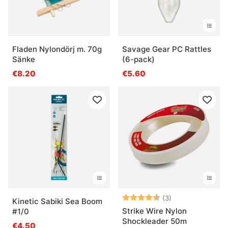
Fladen Nylondörj m. 70g
Savage Gear PC Rattles
Sänke
(6-pack)
€8.20
€5.60
Arvio:
4.3 5:sta tähde
(3)
Kinetic Sabiki Sea Boom
Strike Wire Nylon
#1/0
Shockleader 50m
€4.50