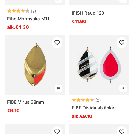
Arvio:
4.0 5:sta tähdestä
(2)
IFISH Raud 120
Fibe Mormyska M11
€11.90
alk.€4.30
Arvio:
4.5 5:sta tähde
(2)
FIBE Virus 68mm
FIBE Dividalsblänket
€9.10
alk.€9.10