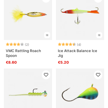
Arvio:
4.0 5:sta tähdestä
Arvio:
4.5 5:sta tähde
(2)
(4)
VMC Rattling Roach
Ice Attack Balance Ice
Spoon
Jig
€8.60
€5.20