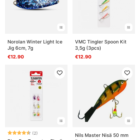
Norolan Winter Light Ice
VMC Tingler Spoon Kit
Jig 6cm, 7g
3,5g (3pcs)
€12.90
€12.90
Arvio:
4.5 5:sta tähdestä
(2)
Nils Master Nisä 50 mm