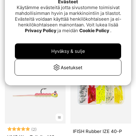
Evästeet
Käytämme evästeitä jotta sivustomme toimisivat
mahdollisimman hyvin ja markkinointiin ja tilastot.
Evästeitä voidaan käyttää henkilökohtaiseen ja ei-
henkilökohtaiseen mainontaan. Voit lukea lisää
Privacy Policy
ja meidän
Cookie Policy
.
Lasto Balance Jig
Nils Master Balance Jig
Hyväksy & sulje
alk.€4.10
alk.€16.90
Asetukset
Arvio:
5.0 5:sta tähdestä
(2)
IFISH Rubber IZE 40-P