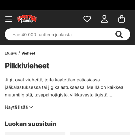
Etusivu
Vieheet
Pilkkivieheet
Jigit ovat vieheitä, joita käytetään pääasiassa
jääkalastuksessa tai jigikalastuksessa! Meillä on kaikkea
muumijigistä, tasapainojigistä, vilkkuvasta jigistä,
punakalajigistä aina nykyaikaisempiin lusikkalajikkeisiin!
Näytä lisää
Yksinkertaisesti kaikkea jigailuun!
Luokan suosituin