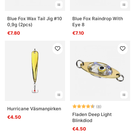
Blue Fox Wax Tail Jig #10
Blue Fox Raindrop With
0,9g (2pcs)
Eye 8
€7.80
€7.10
Arvio:
4.6 5:sta tähde
(8)
Hurricane Väsmanpirken
Fladen Deep Light
€4.50
Blinkdiod
€4.50