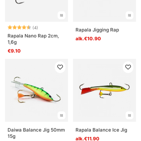
Arvio:
4.3 5:sta tähdestä
(4)
Rapala Jigging Rap
Rapala Nano Rap 2cm,
alk.€10.90
1,6g
€9.10
Daiwa Balance Jig 50mm
Rapala Balance Ice Jig
15g
alk.€11.90