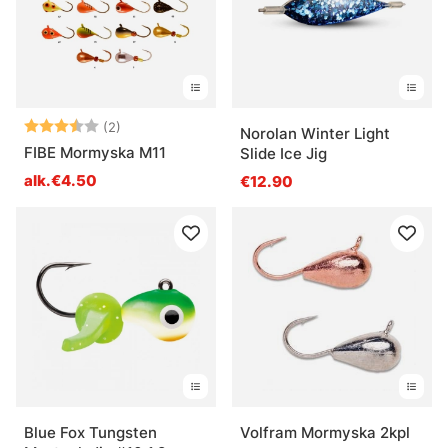
Arvio:
3.5 5:sta tähdestä
(2)
Norolan Winter Light
FIBE Mormyska M11
Slide Ice Jig
alk.€4.50
€12.90
Blue Fox Tungsten
Volfram Mormyska 2kpl