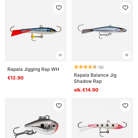
Arvio:
4.8 5:sta tähde
(6)
Rapala Jigging Rap WH
Rapala Balance Jig
€12.90
Shadow Rap
alk.€14.90