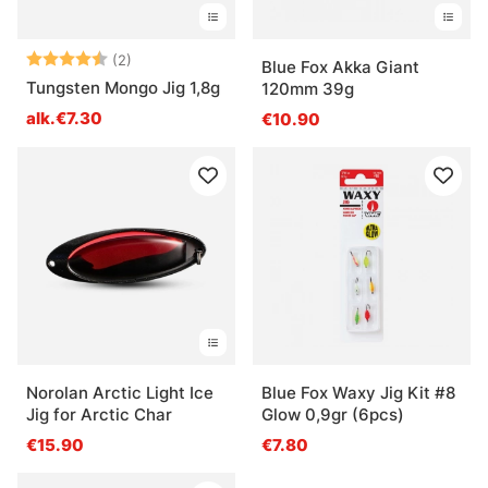
Arvio:
4.5 5:sta tähdestä
(2)
Blue Fox Akka Giant
Tungsten Mongo Jig 1,8g
120mm 39g
alk.€7.30
€10.90
Norolan Arctic Light Ice
Blue Fox Waxy Jig Kit #8
Jig for Arctic Char
Glow 0,9gr (6pcs)
€15.90
€7.80