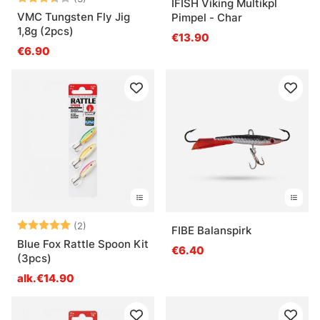
IFISH Viking Multikpl
VMC Tungsten Fly Jig
Pimpel - Char
1,8g (2pcs)
€13.90
€6.90
Arvio:
5.0 5:sta tähdestä
(2)
FIBE Balanspirk
Blue Fox Rattle Spoon Kit
€6.40
(3pcs)
alk.€14.90