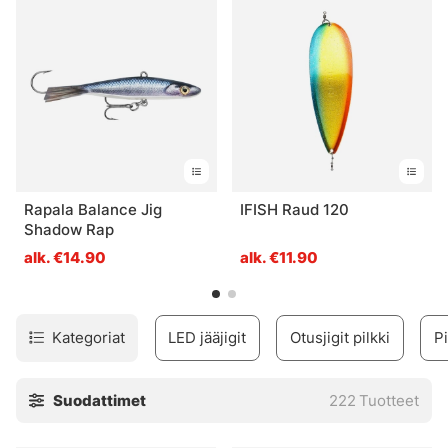
Rapala Balance Jig
IFISH Raud 120
Shadow Rap
alk. €14.90
alk. €11.90
Kategoriat
LED jääjigit
Otusjigit pilkki
Pi
Suodattimet
222
Tuotteet