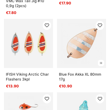
VMC Wax Tail Jig #10
€17.90
0,9g (2pcs)
€7.80
IFISH Viking Arctic Char
Blue Fox Akka XL 80mm
Flashers 3kpl
17g
€13.90
€10.90