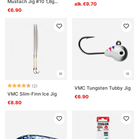
Mustach Jig #10 1,8g
alk.€9.70
(2pcs)
€6.90
Arvio:
4.5 5:sta tähdestä
(2)
VMC Tungsten Tubby Jig
VMC Slim-Finn Ice Jig
€6.90
€8.80