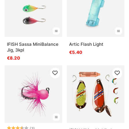
IFISH Sassa MiniBalance
Artic Flash Light
Jig, 3kpl
€5.40
€8.20
Arvio:
3.7 5:sta tähdestä
(3)