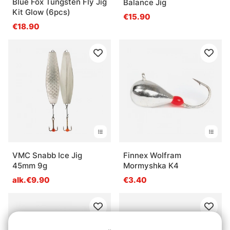
Blue Fox Tungsten Fly Jig
Balance Jig
Kit Glow (6pcs)
€15.90
€18.90
VMC Snabb Ice Jig
Finnex Wolfram
45mm 9g
Mormyshka K4
alk.€9.90
€3.40