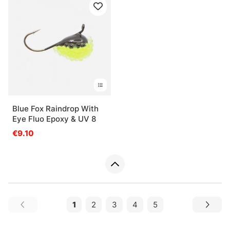
Blue Fox Raindrop With
Eye Fluo Epoxy & UV 8
€9.10
1
2
3
4
5