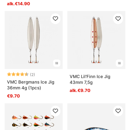
alk.€14.90
Arvio:
4.5 5:sta tähdestä
(2)
VMC Lil'Finn Ice Jig
VMC Bergmans Ice Jig
43mm 7,5g
36mm 4g (1pcs)
alk.€9.70
€9.70