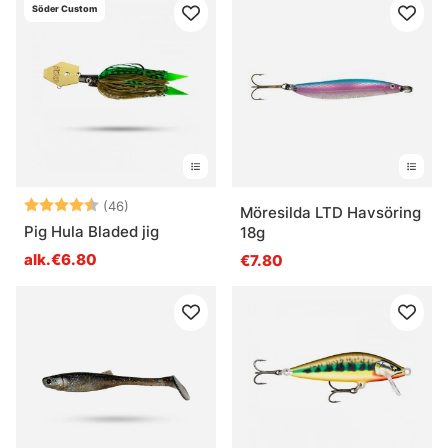
Söder Custom
Arvio:
4.5 5:sta tähdestä
(46)
Möresilda LTD Havsöring
Pig Hula Bladed jig
18g
alk.€6.80
€7.80