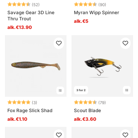
Arvio:
4.8 5:sta tähdestä
Arvio:
4.6 5:sta tähd
(52)
(90)
Savage Gear 3D Line
Myran Wipp Spinner
Thru Trout
alk.€5
alk.€13.90
3 for 2
Arvio:
5.0 5:sta tähdestä
Arvio:
4.2 5:sta tähd
(3)
(79)
Fox Rage Slick Shad
Scout Blade
alk.€1.10
alk.€3.60