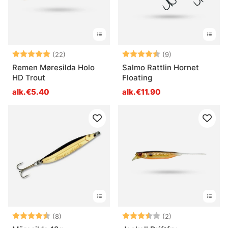
Arvio:
5.0 5:sta tähdestä
Arvio:
4.4 5:sta tähde
(22)
(9)
Remen Møresilda Holo
Salmo Rattlin Hornet
HD Trout
Floating
alk.€5.40
alk.€11.90
Arvio:
4.8 5:sta tähdestä
Arvio:
3.5 5:sta tähde
(8)
(2)