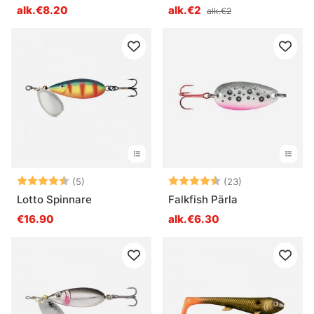
alk.€8.20
alk.€2
alk.€2
Arvio:
4.6 5:sta tähdestä
Arvio:
4.5 5:sta tähd
(5)
(23)
Lotto Spinnare
Falkfish Pärla
€16.90
alk.€6.30