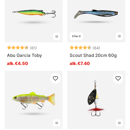
3 for 2
Arvio:
4.7 5:sta tähdestä
Arvio:
4.3 5:sta tähd
(61)
(64)
Abu Garcia Toby
Scout Shad 20cm 60g
alk.€4.50
alk.€7.40