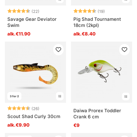
Arvio:
4.3 5:sta tähdestä
Arvio:
4.7 5:sta tähde
(22)
(19)
Savage Gear Deviator
Pig Shad Tournament
Swim
18cm (2kpl)
alk.€11.90
alk.€8.40
3 for 2
Arvio:
4.7 5:sta tähdestä
(26)
Daiwa Prorex Toddler
Scout Shad Curly 30cm
Crank 6 cm
alk.€9.90
€9