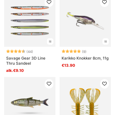
Arvio:
4.8 5:sta tähdestä
Arvio:
5.0 5:sta tähde
(44)
(9)
Savage Gear 3D Line
Karikko Knokker 8cm, 11g
Thru Sandeel
€13.90
alk.€9.10