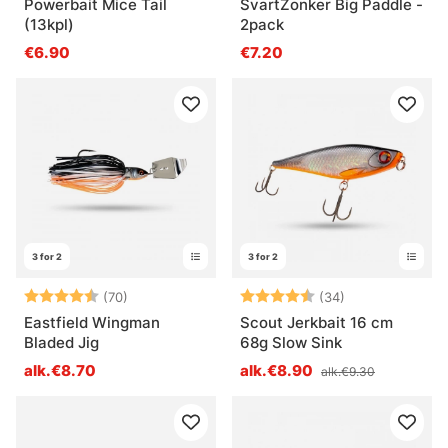
Powerbait Mice Tail
SvartZonker Big Paddle -
(13kpl)
2pack
€6.90
€7.20
3 for 2
3 for 2
Arvio:
4.5 5:sta tähdestä
Arvio:
4.6 5:sta tähd
(70)
(34)
Eastfield Wingman
Scout Jerkbait 16 cm
Bladed Jig
68g Slow Sink
alk.€8.70
alk.€8.90
alk.€9.30