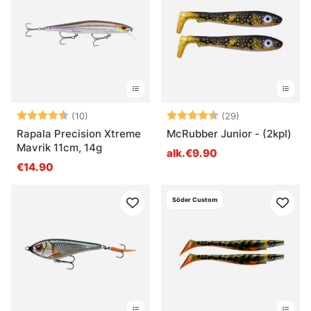
Arvio:
4.9 5:sta tähdestä
Arvio:
4.8 5:sta tähd
(10)
(29)
Rapala Precision Xtreme
McRubber Junior - (2kpl)
Mavrik 11cm, 14g
alk.€9.90
€14.90
Söder Custom