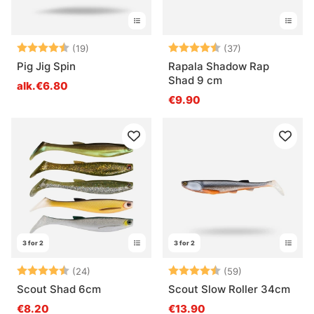
Arvio:
4.7 5:sta tähdestä
Arvio:
4.4 5:sta tähd
(19)
(37)
Pig Jig Spin
Rapala Shadow Rap
Shad 9 cm
alk.€6.80
€9.90
3 for 2
3 for 2
Arvio:
4.7 5:sta tähdestä
Arvio:
4.8 5:sta tähd
(24)
(59)
Scout Shad 6cm
Scout Slow Roller 34cm
€8.20
€13.90