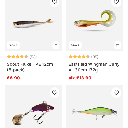
3 for 2
3 for 2
Arvio:
4.3 5:sta tähdestä
Arvio:
4.9 5:sta tähd
(53)
(35)
Scout Fluke TPE 12cm
Eastfield Wingman Curly
(5-pack)
XL 30cm 172g
€6.90
alk.€13.90