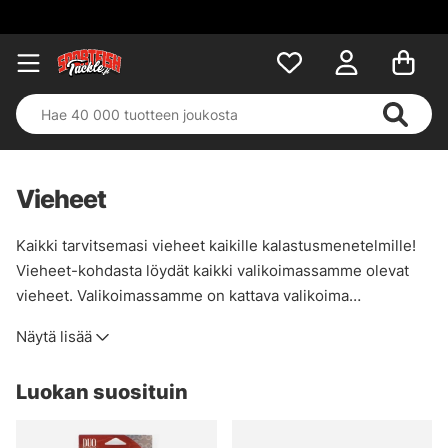
Vieheet
Kaikki tarvitsemasi vieheet kaikille kalastusmenetelmille!
Vieheet-kohdasta löydät kaikki valikoimassamme olevat
vieheet. Valikoimassamme on kattava valikoima
vakiomalleja, mutta myös erikoisempia malleja ja
Näytä lisää
valmistajia. Me Sportfishtacklella olemme sitä mieltä, että
vieheet ovat yksi hauskimpia asioita, ja sen voi myös
Luokan suosituin
huomata tässä kategoriassa!