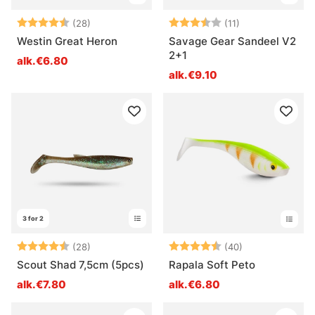
Arvio:
4.4 5:sta tähdestä
Arvio:
3.7 5:sta tähde
(28)
(11)
Westin Great Heron
Savage Gear Sandeel V2
2+1
alk.€6.80
alk.€9.10
3 for 2
Arvio:
4.6 5:sta tähdestä
Arvio:
4.5 5:sta tähd
(28)
(40)
Scout Shad 7,5cm (5pcs)
Rapala Soft Peto
alk.€7.80
alk.€6.80