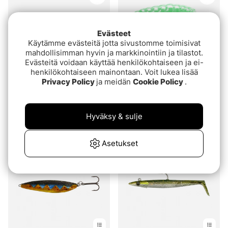
Evästeet
Käytämme evästeitä jotta sivustomme toimisivat
mahdollisimman hyvin ja markkinointiin ja tilastot.
Evästeitä voidaan käyttää henkilökohtaiseen ja ei-
henkilökohtaiseen mainontaan. Voit lukea lisää
Privacy Policy
ja meidän
Cookie Policy
.
Arvio:
4.0 5:sta tähdestä
Arvio:
4.6 5:sta tähde
(32)
(16)
Gator Gum 22cm Deal
Libra Lures Larva
Hyväksy & sulje
€4.60
alk.€10.90
€4.60
Asetukset