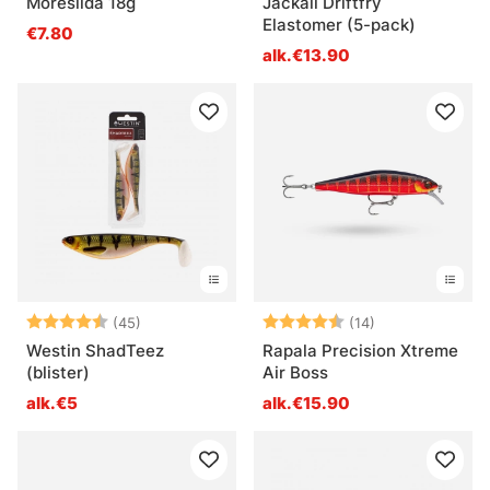
Möresilda 18g
Jackall Driftfry
Elastomer (5-pack)
€7.80
alk.€13.90
Arvio:
4.8 5:sta tähdestä
Arvio:
4.5 5:sta tähde
(45)
(14)
Westin ShadTeez
Rapala Precision Xtreme
(blister)
Air Boss
alk.€5
alk.€15.90