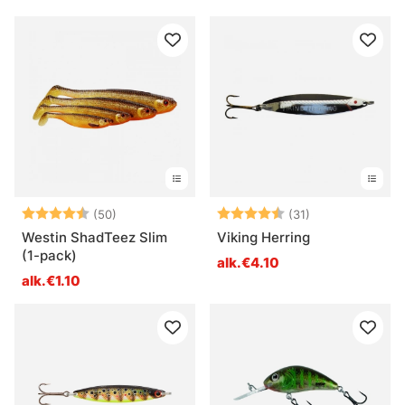
Arvio:
4.6 5:sta tähdestä
Arvio:
4.3 5:sta tähde
(50)
(31)
Westin ShadTeez Slim
Viking Herring
(1-pack)
alk.€4.10
alk.€1.10