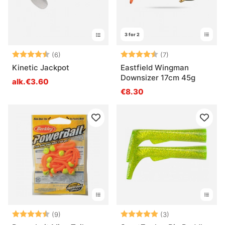
3 for 2
Arvio:
4.5 5:sta tähdestä
Arvio:
4.4 5:sta tähdes
(6)
(7)
Kinetic Jackpot
Eastfield Wingman
Downsizer 17cm 45g
alk.€3.60
€8.30
Arvio:
4.2 5:sta tähdestä
Arvio:
5.0 5:sta tähde
(9)
(3)