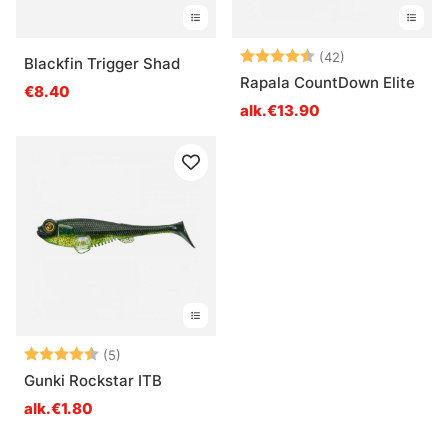
Arvio:
4.7 5:sta tähd
(42)
Blackfin Trigger Shad
Rapala CountDown Elite
€8.40
alk.€13.90
Arvio:
4.6 5:sta tähdestä
(5)
Gunki Rockstar ITB
alk.€1.80