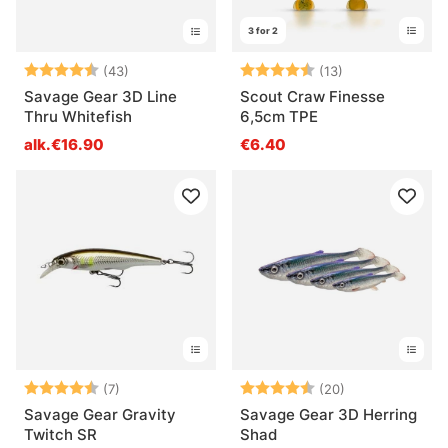
3 for 2
Arvio:
4.4 5:sta tähdestä
Arvio:
4.8 5:sta tähde
(43)
(13)
Savage Gear 3D Line
Scout Craw Finesse
Thru Whitefish
6,5cm TPE
alk.€16.90
€6.40
Arvio:
4.6 5:sta tähdestä
Arvio:
4.5 5:sta tähd
(7)
(20)
Savage Gear Gravity
Savage Gear 3D Herring
Twitch SR
Shad