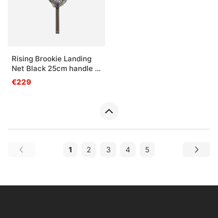
Rising Brookie Landing
Net Black 25cm handle -
Moss
€229
1
2
3
4
5