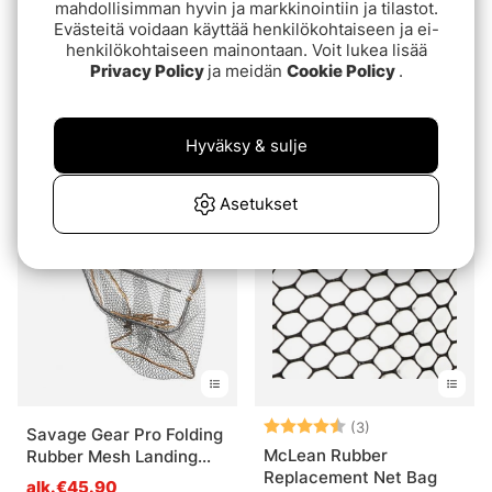
mahdollisimman hyvin ja markkinointiin ja tilastot.
Evästeitä voidaan käyttää henkilökohtaiseen ja ei-
henkilökohtaiseen mainontaan. Voit lukea lisää
Privacy Policy
ja meidän
Cookie Policy
.
Westin W3 CR Floating
W3 C&R Landing Net
Landing Net S
alk.€74.90
Hyväksy & sulje
€49.90
Asetukset
Arvio:
4.7 5:sta tähde
(3)
Savage Gear Pro Folding
McLean Rubber
Rubber Mesh Landing
Replacement Net Bag
Nets
alk.€45.90