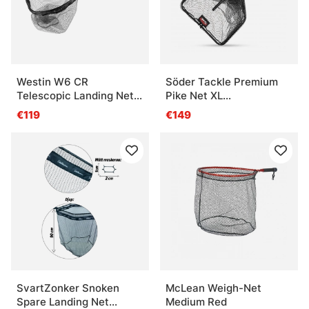
Westin W6 CR
Söder Tackle Premium
Telescopic Landing Net
Pike Net XL
2M XS, 50-200cm 4Sec
(L76xW81xD100cm,
€119
€149
Handle 188-235cm)
SvartZonker Snoken
McLean Weigh-Net
Spare Landing Net
Medium Red