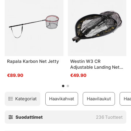
Rapala Karbon Net Jetty
Westin W3 CR
Adjustable Landing Net
M
€89.90
€49.90
Kategoriat
Haavikahvat
Haavilaukut
Haa
Suodattimet
236
Tuotteet