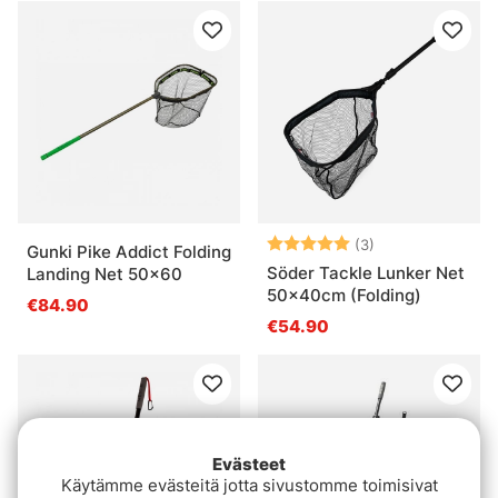
Arvio:
5.0 5:sta tähde
(3)
Gunki Pike Addict Folding
Söder Tackle Lunker Net
Landing Net 50x60
50x40cm (Folding)
€84.90
€54.90
Evästeet
Käytämme evästeitä jotta sivustomme toimisivat