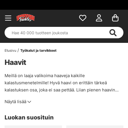
Etusivu
Työkalut ja tarvikkeet
Haavit
Meillä on laaja valikoima haaveja kaikille
kalastusmenetelmille! Hyvä haavi on erittäin tärkeä
kalastuksen osa, joka ei saa pettää. Liian pienen haavin
valitseminen on tavallinen virhe. Haavin on sovelluttava
Näytä lisää
juuri harjoittamaasi kalastukseen. Nykyään tarjolla on myös
paljon kokoontaitettavia malleja, jotka vievät vähemmän
Luokan suosituin
tilaa veneessä.