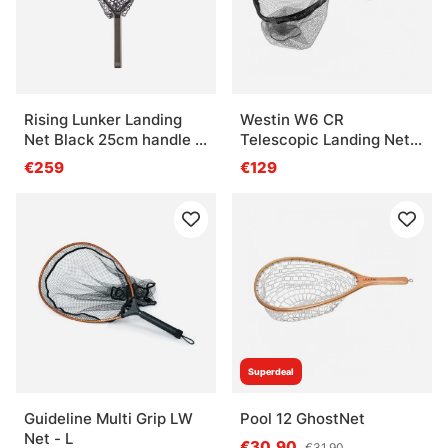
Rising Lunker Landing
Westin W6 CR
Net Black 25cm handle -
Telescopic Landing Net
Stealth
3m S
€259
€129
Superdeal
Guideline Multi Grip LW
Pool 12 GhostNet
Net - L
€30.90
€31.90