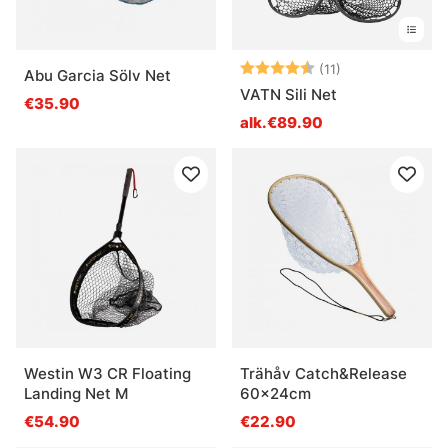
Arvio:
4.8 5:sta tähde
(11)
Abu Garcia Sölv Net
VATN Sili Net
€35.90
alk.€89.90
Westin W3 CR Floating
Trähåv Catch&Release
Landing Net M
60x24cm
€54.90
€22.90