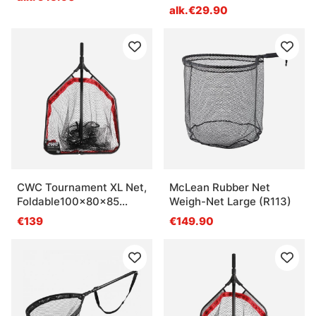
alk.€29.90
CWC Tournament XL Net,
McLean Rubber Net
Foldable100x80x85
Weigh-Net Large (R113)
Handle - 200cm
€139
€149.90