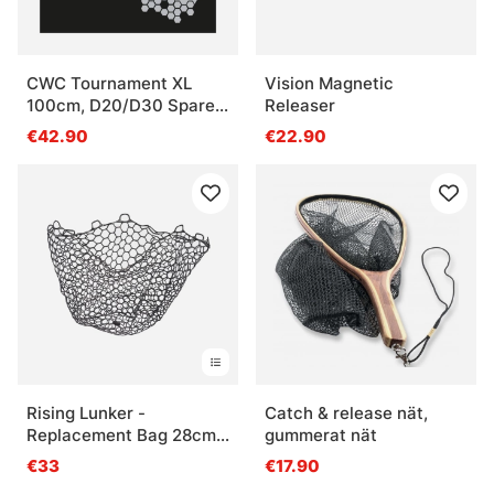
CWC Tournament XL
Vision Magnetic
100cm, D20/D30 Spare
Releaser
Net
€42.90
€22.90
Rising Lunker -
Catch & release nät,
Replacement Bag 28cm
gummerat nät
deep
€33
€17.90