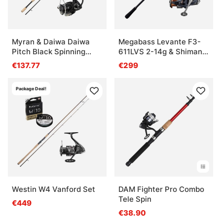
Myran & Daiwa Daiwa
Megabass Levante F3-
Pitch Black Spinning
611LVS 2-14g & Shimano
Combo
Nasci Combo
€137.77
€299
Package Deal!
Westin W4 Vanford Set
DAM Fighter Pro Combo
Tele Spin
€449
€38.90