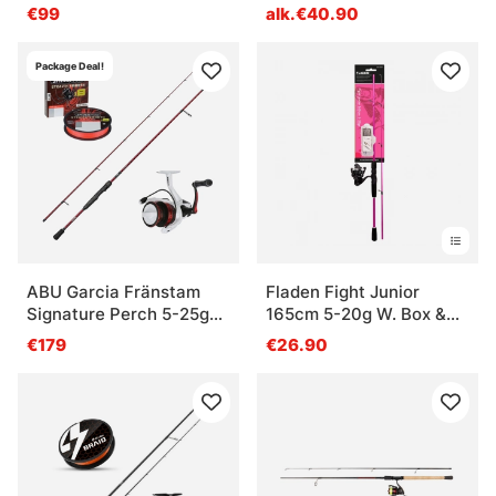
€99
alk.€40.90
Package Deal!
ABU Garcia Fränstam
Fladen Fight Junior
Signature Perch 5-25g
165cm 5-20g W. Box &
Spinning Combo
Lures
€179
€26.90