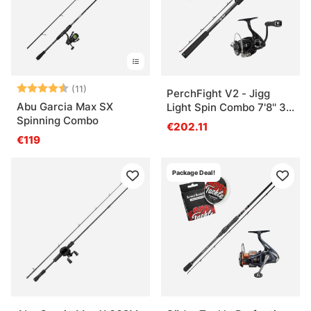
Arvio:
4.7 5:sta tähdestä
(11)
PerchFight V2 - Jigg
Abu Garcia Max SX
Light Spin Combo 7'8'' 3-
Spinning Combo
20g
€202.11
€119
Package Deal!