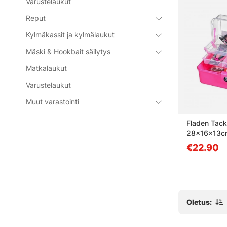
Varustelaukut
Reput
Kylmäkassit ja kylmälaukut
Mäski & Hookbait säilytys
Matkalaukut
Varustelaukut
Outlet
41%
Muut varastointi
Case
Wild River Backpack 22cm
Fladen Tack
28x16x13cm 
Pink
€129
€22.90
€219
Oletus: