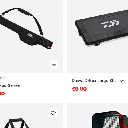
4.8 5:sta tähdestä
(5)
Daiwa D-Box Large Shallow
Rod Sleeve
€9.90
90