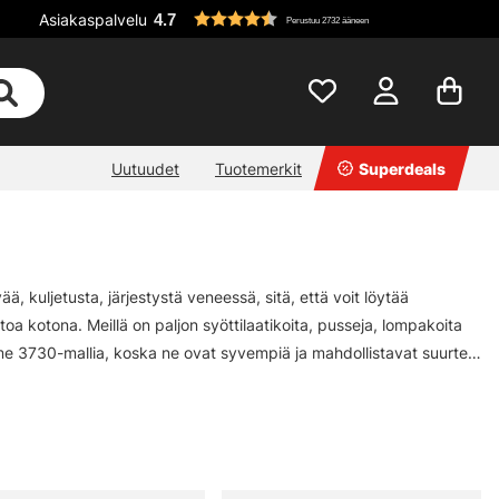
Asiakaspalvelu
4.7
Perustuu 2732 ääneen
Uutuudet
Tuotemerkit
Superdeals
ää, kuljetusta, järjestystä veneessä, sitä, että voit löytää
toa kotona. Meillä on paljon syöttilaatikoita, pusseja, lompakoita
emme 3730-mallia, koska ne ovat syvempiä ja mahdollistavat suurten
 laatikkoa, josta käytetään usein nimitystä 3700. Päätelaitteille ja
a.