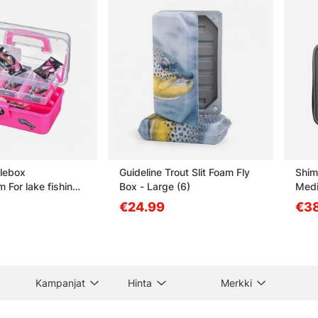
lebox
Guideline Trout Slit Foam Fly
Shim
For lake fishing,
Box - Large (6)
Med
€24.99
€3
Kampanjat
Hinta
Merkki