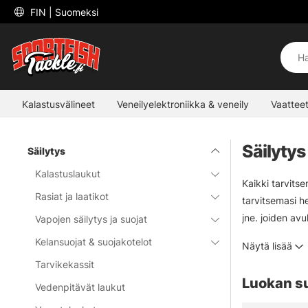
 FIN 
| Suomeksi
Kalastusvälineet
Veneilyelektroniikka & veneily
Vaatteet
Säilytys
Säilytys
Kalastuslaukut
Kaikki tarvitse
Rasiat ja laatikot
tarvitsemasi he
jne. joiden av
Vapojen säilytys ja suojat
wobblerien, je
Kelansuojat & suojakotelot
Näytä lisää
pienemmille pu
Tarvikekassit
Luokan s
Vedenpitävät laukut