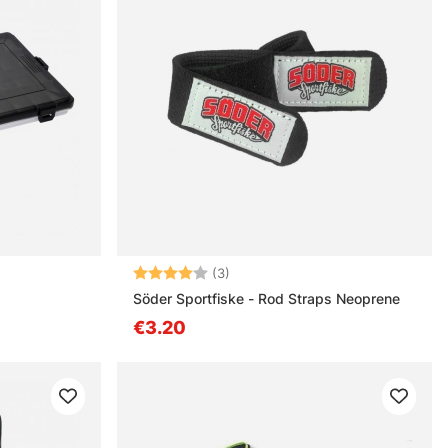
Arvio:
4.0 5:sta tähdestä
(3)
Söder Sportfiske - Rod Straps Neoprene
€3.20