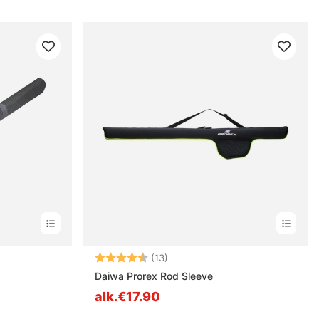
estä
Arvio:
4.5 5:sta tähdestä
(13)
Daiwa Prorex Rod Sleeve
alk.€17.90