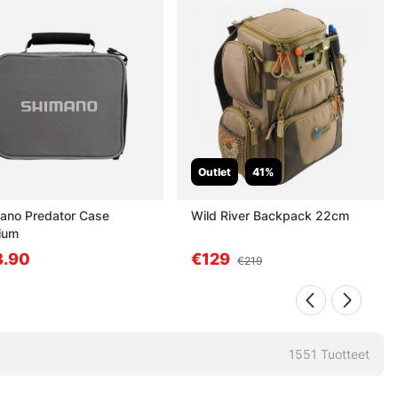
Outlet
41%
ano Predator Case
Wild River Backpack 22cm
ium
8.90
€129
€219
1551
Tuotteet