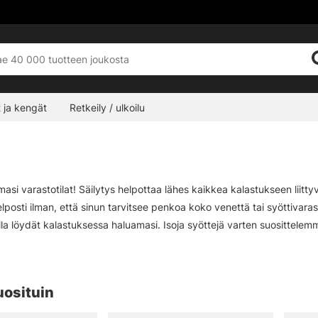
 ja kengät
Retkeily / ulkoilu
masi varastotilat! Säilytys helpottaa lähes kaikkea kalastukseen liittyv
lposti ilman, että sinun tarvitsee penkoa koko venettä tai syöttivaras
ulla löydät kalastuksessa haluamasi. Isoja syöttejä varten suosittel
rkbaittien jne. käytön. Pienemmille vieheille suosittelemme matalampaa
sseille suositellaan 3600/3630-mallia (syvempi) tai pienempää malli
uosituin