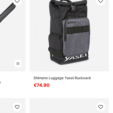
destä
Shimano Luggage Yasei Rucksack
e
€74.90