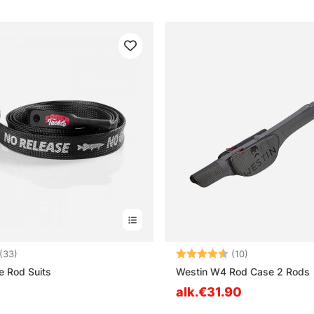
4.0 5:sta tähdestä
Arvio:
4.9 5:sta tähd
(33)
(10)
e Rod Suits
Westin W4 Rod Case 2 Rods
alk.€31.90