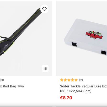
4.1 5:sta tähdestä
Arvio:
5.0 5:sta tähd
(9)
(2)
ex Rod Bag Two
Söder Tackle Regular Lure Bo
(38,5x22,5x4,8cm)
€8.70