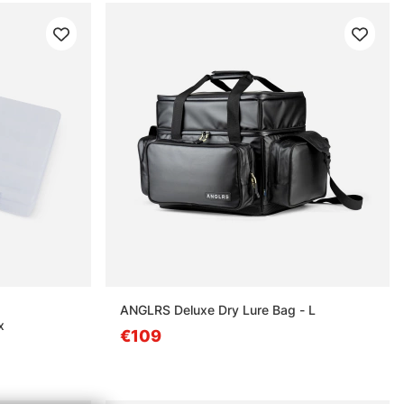
estä
ANGLRS Deluxe Dry Lure Bag - L
x
€109