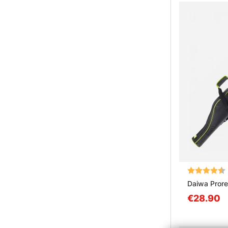
Arvio:
Daiwa Pror
€28.90