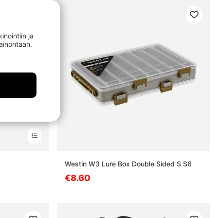
nointiin ja
mainontaan.
estä
Westin W3 Lure Box Double Sided S S6
€8.60