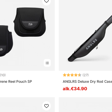
5.0 5:sta tähdestä
Arvio:
4.5 5:sta täh
(10)
(27)
rene Reel Pouch SP
ANGLRS Deluxe Dry Rod Cas
alk.€34.90