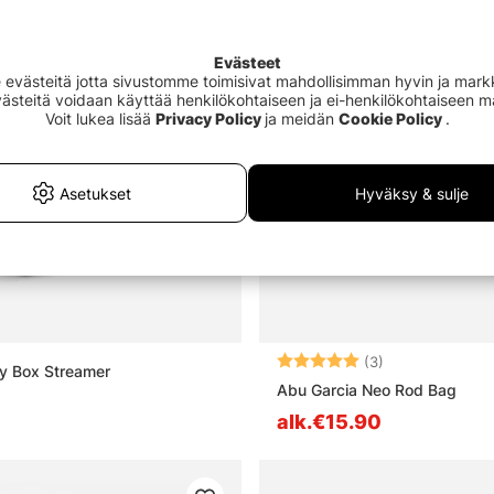
Evästeet
västeitä jotta sivustomme toimisivat mahdollisimman hyvin ja markki
Evästeitä voidaan käyttää henkilökohtaiseen ja ei-henkilökohtaiseen 
Voit lukea lisää
Privacy Policy
ja meidän
Cookie Policy
.
Asetukset
Hyväksy & sulje
Arvio:
5.0 5:sta tähd
(3)
y Box Streamer
Abu Garcia Neo Rod Bag
alk.€15.90