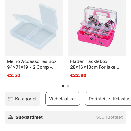
Meiho Accessories Box,
Fladen Tacklebox
94x71x19 - 2 Comp -
28x16x13cm For lake
Clear
fishing, Pink
€2.50
€22.90
Kategoriat
Viehelaatikot
Perinteiset Kalastus
Suodattimet
500
Tuotteet