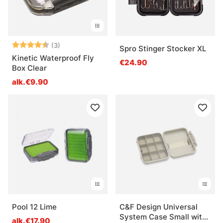
Arvio:
4.7 5:sta tähdestä
(3)
Spro Stinger Stocker XL
Kinetic Waterproof Fly
€24.90
Box Clear
alk.€9.90
Pool 12 Lime
C&F Design Universal
System Case Small with
alk.€17.90