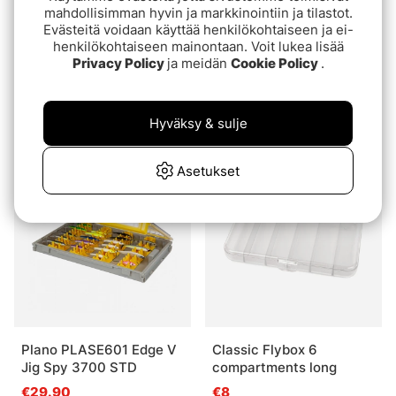
mahdollisimman hyvin ja markkinointiin ja tilastot.
Evästeitä voidaan käyttää henkilökohtaiseen ja ei-
henkilökohtaiseen mainontaan. Voit lukea lisää
Privacy Policy
ja meidän
Cookie Policy
.
Meiho Spinnerbait,
C&F Design Guide Box
Justerbara Fack,
Trout incl. 12 Large
185x145x123mm - Black
System Foams
Hyväksy & sulje
€14.90
€249.90
Asetukset
Plano PLASE601 Edge V
Classic Flybox 6
Jig Spy 3700 STD
compartments long
€29.90
€8