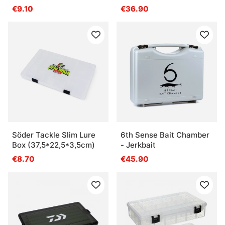
€9.10
€36.90
Söder Tackle Slim Lure
6th Sense Bait Chamber
Box (37,5*22,5*3,5cm)
- Jerkbait
€8.70
€45.90