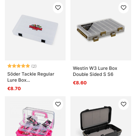
Arvio:
5.0 5:sta tähdestä
(2)
Westin W3 Lure Box
Söder Tackle Regular
Double Sided S S6
Lure Box
€8.60
(38,5x22,5x4,8cm)
€8.70