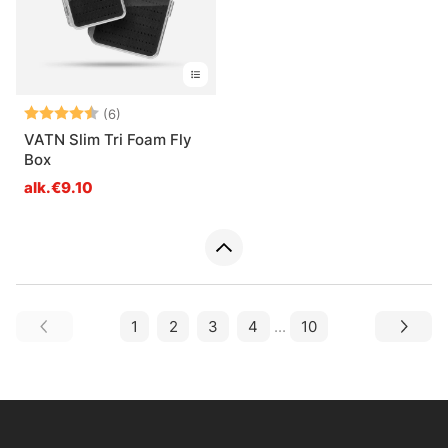
Arvio:
4.5 5:sta tähdestä
(6)
VATN Slim Tri Foam Fly
Box
alk.€9.10
1
2
3
4
...
10