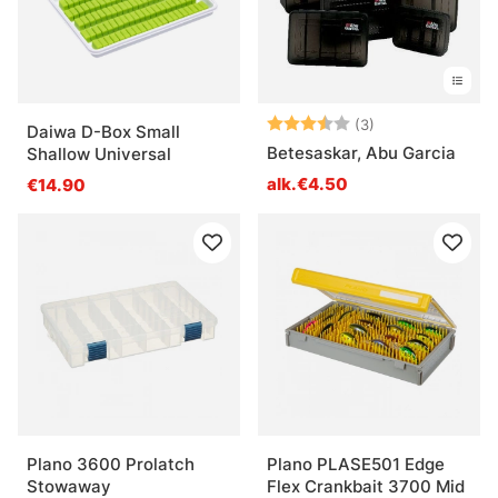
Arvio:
3.3 5:sta tähde
(3)
Daiwa D-Box Small
Betesaskar, Abu Garcia
Shallow Universal
alk.€4.50
€14.90
Plano 3600 Prolatch
Plano PLASE501 Edge
Stowaway
Flex Crankbait 3700 Mid