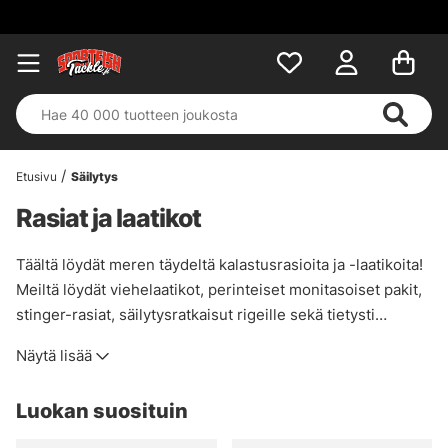
Etusivu
Säilytys
Rasiat ja laatikot
Täältä löydät meren täydeltä kalastusrasioita ja -laatikoita!
Meiltä löydät viehelaatikot, perinteiset monitasoiset pakit,
stinger-rasiat, säilytysratkaisut rigeille sekä tietysti
perhorasiat. Useimmat laatikot on valmistettu kestävästä
Näytä lisää
muovista, ja niitä voidaan muokata, joten saat juuri
tarpeisiisi sopivan laatikon. Vieheiden ja tarvikkeiden
Luokan suosituin
pitäminen järjestyksessä helpottaa kalastusta ja pidentää
varusteiden käyttöikää!