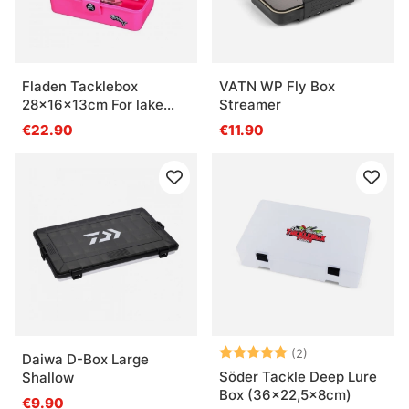
Fladen Tacklebox
VATN WP Fly Box
28x16x13cm For lake
Streamer
fishing, Pink
€22.90
€11.90
Arvio:
5.0 5:sta tähde
(2)
Daiwa D-Box Large
Söder Tackle Deep Lure
Shallow
Box (36x22,5x8cm)
€9.90